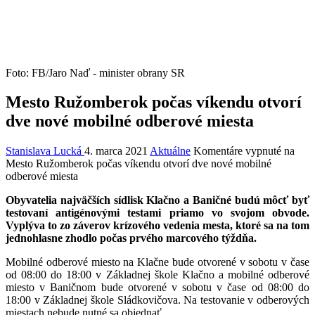
Foto: FB/Jaro Naď - minister obrany SR
Mesto Ružomberok počas víkendu otvorí
dve nové mobilné odberové miesta
Stanislava Lucká
4. marca 2021
Aktuálne
Komentáre vypnuté
na
Mesto Ružomberok počas víkendu otvorí dve nové mobilné
odberové miesta
Obyvatelia najväčších sídlisk Klačno a Baničné budú môcť byť
testovaní antigénovými testami priamo vo svojom obvode.
Vyplýva to zo záverov krízového vedenia mesta, ktoré sa na tom
jednohlasne zhodlo počas prvého marcového týždňa.
Mobilné odberové miesto na Klačne bude otvorené v sobotu v čase
od 08:00 do 18:00 v Základnej škole Klačno a mobilné odberové
miesto v Baničnom bude otvorené v sobotu v čase od 08:00 do
18:00 v Základnej škole Sládkovičova. Na testovanie v odberových
miestach nebude nutné sa objednať.