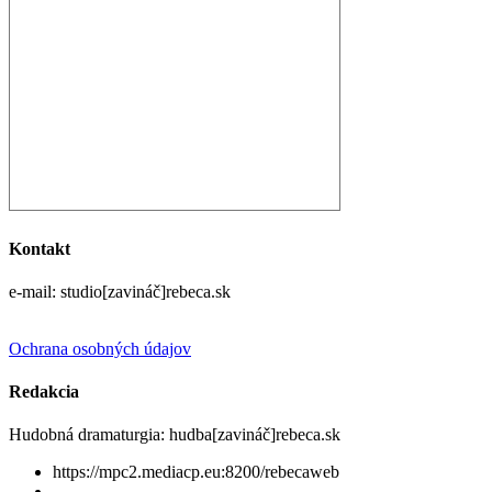
Kontakt
e-mail: studio[zavináč]rebeca.sk
Ochrana osobných údajov
Redakcia
Hudobná dramaturgia: hudba[zavináč]rebeca.sk
https://mpc2.mediacp.eu:8200/rebecaweb