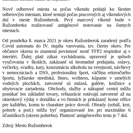
Nové odberové miesta sa počas víkendu pridajú ku šiestim
odberovým miestam, ktoré testujú počas pracovných aj víkendových
dní v meste Ružomberok. Prvý marcový víkend bude v
Ružomberku realizované antigénové testovanie na ôsmych
miestach.
Od pondelka 8. marca 2021 je okres Ružomberok zaradený podľa
Covid automatu do IV. stupňa varovania, tzv. čierny okres. Pre
občanov okresu to znamená povinnosť nosiť FFP2 respirátor aj v
interiéri. Ďalej platí zákaz vychádzania, upravený je spôsob
vyučovania v školách, zakázané sú hromadné podujatia, oslavy,
večierky, svadby, kary, konzumácia alkoholu na verejnosti, návštevy
v nemocniciach a DSS, profesionálny šport, väčšina rekreačného
športu, lyžiarske strediská, fitnes, wellness, kúpanie v umelých
vodných plochách, zatvorené sú múzeá, galérie, knižnice a
ubytovacie zariadenia. Obchody, služby a nákupné centrá môžu
ponúkať len základné tovary, reštaurácie ostávajú zatvorené až na
okienkový výdaj v donášku a vo firmách je prikázaný home office
pre každého, komu to charakter práce dovolí. Obrady (sobáš, krst,
pohreb a pod.) môžu byť organizované len pri maximálne 6
účastníkoch (okrem pohrebu). Platnosť antigénového testu je 7 dní.
Zdroj: Mesto Ružomberok