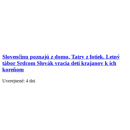
Slovenčinu poznajú z domu, Tatry z fotiek. Letný
tábor Srdcom Slovák vracia deti krajanov k ich
koreňom
Uverejnené: 4 dni