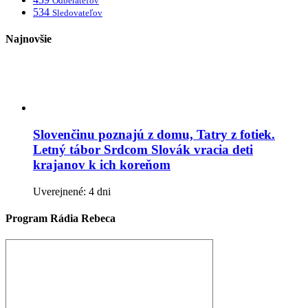
Odberateľov
534
Sledovateľov
Najnovšie
Slovenčinu poznajú z domu, Tatry z fotiek.
Letný tábor Srdcom Slovák vracia deti
krajanov k ich koreňom
Uverejnené: 4 dni
Program Rádia Rebeca