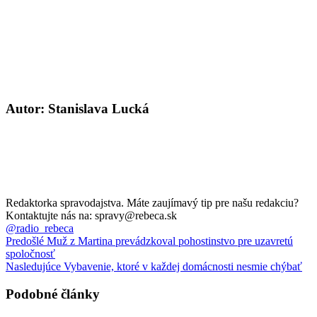
Autor: Stanislava Lucká
Redaktorka spravodajstva. Máte zaujímavý tip pre našu redakciu?
Kontaktujte nás na: spravy@rebeca.sk
@radio_rebeca
Predošlé
Muž z Martina prevádzkoval pohostinstvo pre uzavretú
spoločnosť
Nasledujúce
Vybavenie, ktoré v každej domácnosti nesmie chýbať
Podobné články