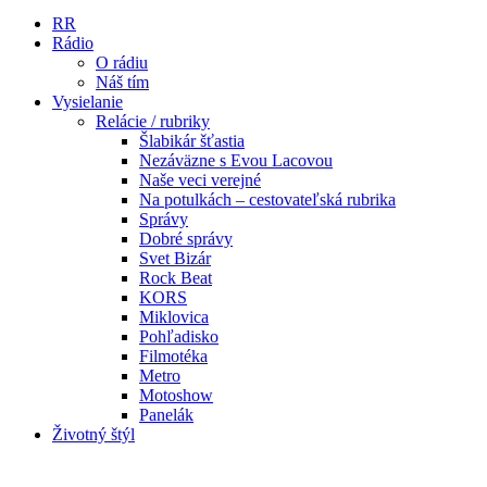
RR
Rádio
O rádiu
Náš tím
Vysielanie
Relácie / rubriky
Šlabikár šťastia
Nezáväzne s Evou Lacovou
Naše veci verejné
Na potulkách – cestovateľská rubrika
Správy
Dobré správy
Svet Bizár
Rock Beat
KORS
Miklovica
Pohľadisko
Filmotéka
Metro
Motoshow
Panelák
Životný štýl