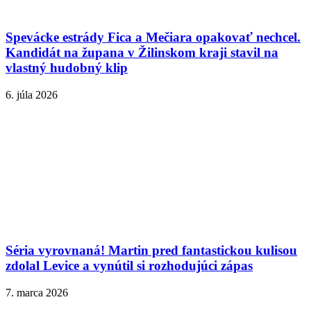
Spevácke estrády Fica a Mečiara opakovať nechcel.
Kandidát na župana v Žilinskom kraji stavil na
vlastný hudobný klip
6. júla 2026
Séria vyrovnaná! Martin pred fantastickou kulisou
zdolal Levice a vynútil si rozhodujúci zápas
7. marca 2026