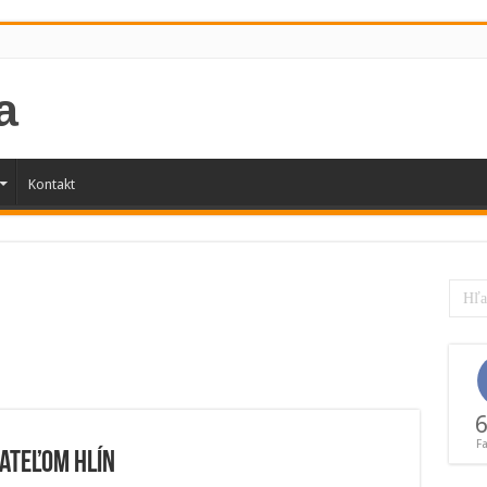
Kontakt
6
F
ateľom Hlín