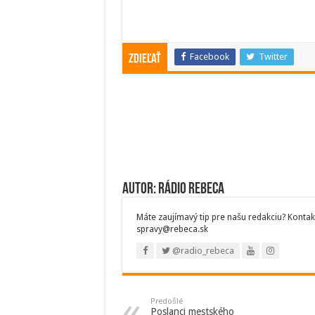
Facebook
Twitter
Zdieľať
Autor: Rádio Rebeca
Máte zaujímavý tip pre našu redakciu? Kontak
spravy@rebeca.sk
@radio_rebeca
Predošlé
Poslanci mestského