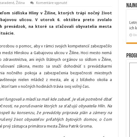
na
zaradené
,
Žilina
Komentáre vypnuté
Najn
Mesto
sa
ľom sídliska Hliny v Žiline, ktorých trápi nočný život
snaží
pomôcť
bajovou ulicou. V utorok 6. októbra preto zvolalo
Letn
obyvateľom
ch prevádzok, na ktoré sa sťažovali obyvatelia mesta
Hlín
ich
ituácie.
Uv
 s prosbou o pomoc, aby v rámci svojich kompetencií zabezpečilo
medzi Hlinskou a Gabajovou ulicou v Žiline. Hoci mesto nemá
Prog
zdravotníctva, ani iných štátnych orgánov so sídlom v Žiline,
porušovaní zákona, mesto sa snaží dohodnúť s prevádzkarmi
vania nočného pokoja a zabezpečenia bezpečnosti miestnych
vštevuje nielen mládež z mesta, ale aj z blízkeho okolia a
, ktorí tam v nočných hodinách trávia svoj voľný čas.
i fungovali a mladí sa mali kde zabaviť. Je však potrebné dbať
osti, na porušovanie ktorých sa sťažujú obyvatelia Hlín. Na
speli ku konsenzu, že prevádzky pripravia plán a zámery na
erušený život obyvateľov priľahlých bytových domov, o čom
l prvý zástupca primátora mesta Žilina Patrik Groma.