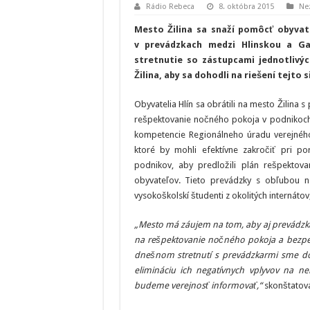
Rádio Rebeca
8. októbra 2015
Ne
Mesto Žilina sa snaží pomôcť obyvate
v prevádzkach medzi Hlinskou a Ga
stretnutie so zástupcami jednotlivý
Žilina, aby sa dohodli na riešení tejto s
Obyvatelia Hlín sa obrátili na mesto Žilina
rešpektovanie nočného pokoja v podnikoch 
kompetencie Regionálneho úradu verejného 
ktoré by mohli efektívne zakročiť pri 
podnikov, aby predložili plán rešpekto
obyvateľov. Tieto prevádzky s obľubou na
vysokoškolskí študenti z okolitých internátov
„Mesto má záujem na tom, aby aj prevádzkar
na rešpektovanie nočného pokoja a bezpečn
dnešnom stretnutí s prevádzkarmi sme do
elimináciu ich negatívnych vplyvov na n
budeme verejnosť informovať,“
skonštatova