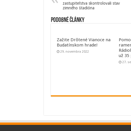
zastupiteľstva skontrolovali stav
zimného štadióna
Podobné články
Zažite Drôtené Vianoce na
Pomoc
Budatínskom hrade!
ramen
Rádio
29. novembra 2022
už 35
27. s