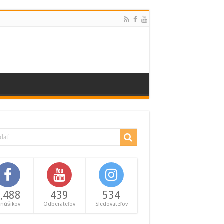
,488
439
534
anúšikov
Odberateľov
Sledovateľov