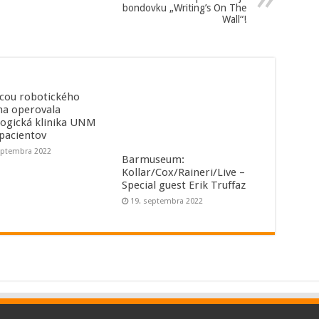
bondovku „Writing’s On The
Wall“!
ou robotického
a operovala
logická klinika UNM
 pacientov
eptembra 2022
Barmuseum:
Kollar/Cox/Raineri/Live –
Special guest Erik Truffaz
19. septembra 2022