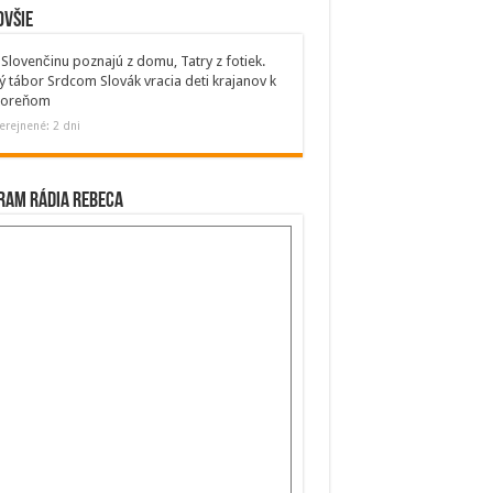
ovšie
Slovenčinu poznajú z domu, Tatry z fotiek.
ý tábor Srdcom Slovák vracia deti krajanov k
 koreňom
erejnené: 2 dni
ram Rádia Rebeca