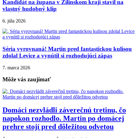
Kandidát na župana v Žilinskom kraji stavil na
vlastný hudobný klip
6. júla 2026
Séria vyrovnaná! Martin pred fantastickou kulisou
zdolal Levice a vynútil si rozhodujúci zápas
7. marca 2026
Môže vás zaujímať
Domáci nezvládli záverečnú tretinu, čo
napokon rozhodlo. Martin po domácej
prehre stojí pred dôležitou odvetou