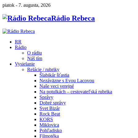
piatok - 7. augusta, 2026
Rádio Rebeca
RR
Rádio
O rádiu
Náš tím
Vysielanie
Relácie / rubriky
Šlabikár šťastia
Nezáväzne s Evou Lacovou
Naše veci verejné
Na potulkách – cestovateľská rubrika
Správy
Dobré správy
Svet Bizár
Rock Beat
KORS
Miklovica
Pohľadisko
Filmotéka