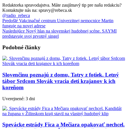
Redaktorka spravodajstva. Máte zaujímavý tip pre našu redakciu?
Kontaktujte nás na: spravy@rebeca.sk
@radio_rebeca
Predošlé
Vakcinačné centrum Univerzitnej nemocnice Martin
funguje na novej adrese
Nasledujúce
Nový hlas na slovenskej hudobnej scéne. SAYMI
predstavuje svoj prvotný singel
Podobné články
Slovenčinu poznajú z domu, Tatry z fotiek. Letný
tábor Srdcom Slovák vracia deti krajanov k ich
koreňom
Uverejnené: 3 dni
Spevácke estrády Fica a Mečiara opakovať nechcel.