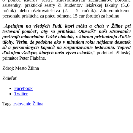
asistentky, praktické sestry či študentov lekárskej fakulty (5.,6.
ročník) alebo ošetrovateľstva (2. – 5. ročník). Zdravotníckemu
personálu prislúcha za prácu odmena 15 eur (brutto) za hodinu.
„Apelujem na všetkých ľudí, ktorí môžu a chcú v Žiline pri
testovaní pomôcť, aby sa prihlásili. Obzvlášť naši zdravotníci
prežívajú mimoriadne ťažké obdobie, v ktorom prichádzajú ďalšie
úlohy. Verím, že podobne ako v minulom roku nájdeme dostatok
síl a personálnych kapacít na zorganizovanie testovania. Vopred
ďakujem všetkým, ktorých naša výzva oslovila,
“
podotkol žilinský
primátor Peter Fiabáne.
Zdroj: Mesto Žilina
Zdieľať
Facebook
Twitter
Tags
testovanie
Žilina