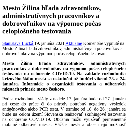
Mesto Žilina hľadá zdravotníkov,
administratívnych pracovníkov a
dobrovoľníkov na výpomoc počas
celoplošného testovania
Stanislava Lucká
19. januára 2021
Aktuálne
Komentáre vypnuté
na
Mesto Žilina hľadá zdravotníkov, administratívnych pracovníkov a
dobrovoľníkov na výpomoc počas celoplošného testovania
Mesto Žilina hľadá zdravotníkov, administratívnych
pracovníkov a dobrovoľníkov na výpomoc počas celoplošného
testovania na ochorenie COVID-19. Na základe rozhodnutia
krízového štábu mesta sa uskutoční už budúci víkend 23. a 24.
januára. Informácie o organizácii testovania a odberných
miestach prinesie mesto čoskoro.
Podľa rozhodnutia vlády z nedele 17. januára bude od 27. januára
pri ceste do práce či do prírody potrebný negatívny výsledok
antigénového alebo PCR testu. V termíne od 18. do 26. januára sa
bude na celom území Slovenska realizovať skríningové testovanie
na ochorenie COVID-19. Občania môžu využívať permanentné
mobilné odberové miesta. Väčšie mestá a obce majú možnosť