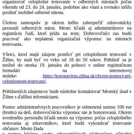
organizovať celoplošné testovanie v odberných miestach počas
víkendu od 23. do 24. januára, podobne ako vlani a rovnako môžu
posilniť mobilné odberné miesta.
Úlohou samospráv je okrem iného zabezpečiť zdravotnícky
personál odberných miest. Mesto hľadá aj administrátorov na
registráciu ľudí, ktorí prídu na testy. Dobrovoľníci zas budú
pracovať ako neplatená organizačná výpomoc na miestach
testovania.
Všetci, ktorí majú záujem pomôcť pri celoplošnom testovaní v
Žiline, by mali byť vo veku od 18 do 50 rokov. Prihlásiť sa je
možné do utorka 19. januára do polnoci v online registračnom
formulári na internetovej
stránke:
https://koronavirus.zilina.sk/chcem-pomoct-pri-
celoplosnom-testovani/
.
Prihlásených záujemcov bude následne kontaktovať Mestský úrad v
Žiline s ďalšími informáciami.
Pomoc administratívnych pracovníkov je odmenená sumou 100 eur
(brutto) na deň, dobrovoľnícka výpomoc nie je honorovaná. Okrem
uvedeného personálu hľadá mesto na výpomoc počas celoplošného
testovania aj zdravotníkov, ktorí budú vykonávať testovanie
občanov. Mesto žiada
o pomoc lekárov, sestry, zdravotníckych záchranárov, pôrodné