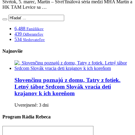
Štvrtok, 5. marec, Martin – Štvrťfinálová séria medzi MHA Martin a
HK TAM Levice sa …
6,488
Fanúšikov
439
Odberateľov
534
Sledovateľov
Najnovšie
Slovenčinu poznajú z domu, Tatry z fotiek.
Letný tábor Srdcom Slovák vracia deti
krajanov k ich koreňom
Uverejnené: 3 dni
Program Rádia Rebeca