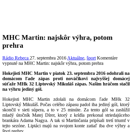
MHC Martin: najskôr výhra, potom
prehra
Rádio Rebeca
27. septembra 2016
Aktuálne
,
šport
Komentáre
vypnuté
na MHC Martin: najskôr výhra, potom prehra
Hokejisti MHC Martin v piatok 23. septembra 2016 odohrali na
domácom ľade zápas proti nováčikovi najvyššej domácej
súťaže MHk 32 Liptovský Mikuláš zápas. Našim hráčom stačil
na výhru jediný gól.
Hokejisti MHC Martin zdolali na domácom ľade MHk 32
Liptovský Mikuláš. Počas celého zápasu padol iba jediný gól, ktorý
skončil v sieti súpera, a to v 25 minúte. Za tento gól sa zaslúžil
mladý útočník Matej Dírer, ktorý z krídla prekonal striedajúceho
brankára Adama Nagya. A tak si Martinčania pripísali tretí triumf v
tejto sezóne. Liptáci majú na svojom konte zatiaľ iba dve výhry a
štyri prehry.