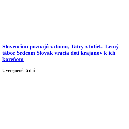
Slovenčinu poznajú z domu, Tatry z fotiek. Letný
tábor Srdcom Slovák vracia deti krajanov k ich
koreňom
Uverejnené: 6 dní