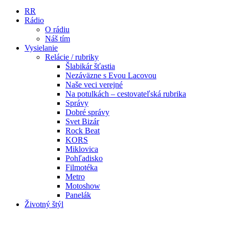
RR
Rádio
O rádiu
Náš tím
Vysielanie
Relácie / rubriky
Šlabikár šťastia
Nezáväzne s Evou Lacovou
Naše veci verejné
Na potulkách – cestovateľská rubrika
Správy
Dobré správy
Svet Bizár
Rock Beat
KORS
Miklovica
Pohľadisko
Filmotéka
Metro
Motoshow
Panelák
Životný štýl