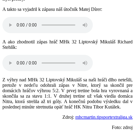
A takto sa vyjadril k zápasu náš útočník Matej Dírer:
A ako zhodnotil zápas hráč MHk 32 Liptovský Mikuláš Richard
Stehlík:
Z výhry nad MHk 32 Liptovský Mikuláš sa naši hráči dlho netešili,
pretože v nedeľu odohrali zápas v Nitre, ktorý sa skončil pre
domácich hráčov výhrou 5:2. V prvej tretine bola hra vyrovnaná a
skončila sa za stavu 1:1. V druhej tretine už však viedla domáca
Nitra, ktorá strelila až tri góly. A konečnú podobu výsledku dal v
poslednej minúte stretnutia opäť hráč HK Nitra Tibor Kutálek.
Zdroj:
mhcmartin.tipsportextraliga.sk
Foto: zdroj