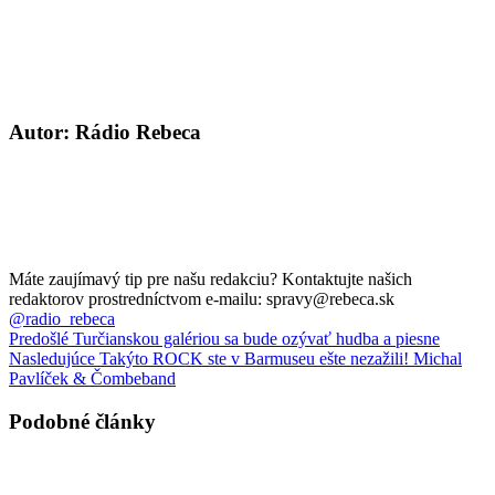
Autor: Rádio Rebeca
Máte zaujímavý tip pre našu redakciu? Kontaktujte našich
redaktorov prostredníctvom e-mailu: spravy@rebeca.sk
@radio_rebeca
Predošlé
Turčianskou galériou sa bude ozývať hudba a piesne
Nasledujúce
Takýto ROCK ste v Barmuseu ešte nezažili! Michal
Pavlíček & Čombeband
Podobné články