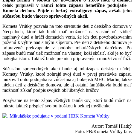
celok pripravil v rámci tohto zápasu benefičné podujatie –
Kometa deťom. Pôjde o bežný extraligový zápas, avšak jeho
súčasťou bude viacero sprievodných akcií.
Kometa Vrútky pozvala na toto stretnutie deti z detského domova v
Necpaloch, ktoré tak budú mať možnosť na vlastné oči vidieť
napínavý duel a hráči domácich veria, že ich deti povzbudzovaním
poženú k výhre nad silným súperom. Pre deti z detského domova je
pripravené prekvapenie v podobe mikulášskych darčekov. Po
zápase budú mať tiež možnosť na vlastnej koži skúsiť, aké je to byť
hokejbalistom. Taktiež bude pre nich pripravených množstvo súťaží.
Súčasťou sprievodných akcií bude aj minizápas detských nádejí
Komety Vrútky, ktoré zohrajú svoj duel v prvej prestávke zápasu
mužov. Tohto podujatia sa zúčastnia aj hokejisti MHC Martin, takže
nielen deti z detského domova, ale aj ostatní fanúšikovia budú mať
možnosť získať podpis svojich obľúbených hráčov.
Pozývame na tento zápas všetkých fanúšikov, ktorí budú môcť na
mieste taktiež prispieť svojou troškou k peknej myšlienke.
Autor: Tomáš Hlatký
Foto: FB/Kometa Vrútky fans