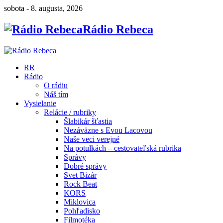
sobota - 8. augusta, 2026
Rádio Rebeca
RR
Rádio
O rádiu
Náš tím
Vysielanie
Relácie / rubriky
Šlabikár šťastia
Nezáväzne s Evou Lacovou
Naše veci verejné
Na potulkách – cestovateľská rubrika
Správy
Dobré správy
Svet Bizár
Rock Beat
KORS
Miklovica
Pohľadisko
Filmotéka