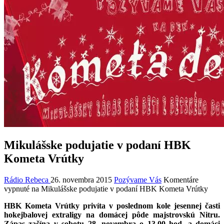
Mikulášske podujatie v podaní HBK
Kometa Vrútky
Rádio Rebeca
26. novembra 2015
Pozývame Vás
Komentáre
vypnuté
na Mikulášske podujatie v podaní HBK Kometa Vrútky
HBK Kometa Vrútky privíta v poslednom kole jesennej časti
hokejbalovej extraligy na domácej pôde majstrovskú Nitru.
Zápas začína v sobotu 28. novembra o 13.00 hod. a domáci