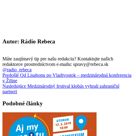
Autor: Rádio Rebeca
Máte zaujímavý tip pre našu redakciu? Kontaktujte našich
redaktorov prostredníctvom e-mailu: spravy@rebeca.sk
@radio_rebeca
Predošlé
Od Lisabonu po Vladivostok – medzinárodná konferencia
v Žiline
Nasledujúce
Medzinárodný festival klobás vyhrali zahraniční
partneri
Podobné články