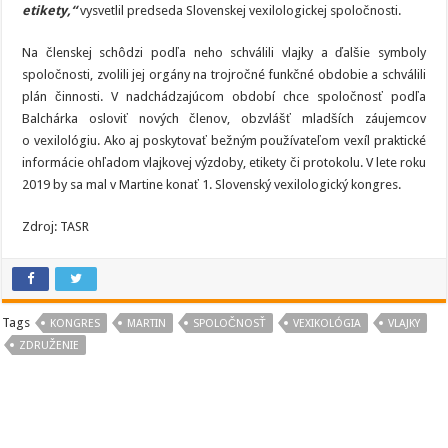
etikety,“
vysvetlil predseda Slovenskej vexilologickej spoločnosti.
Na členskej schôdzi podľa neho schválili vlajky a ďalšie symboly
spoločnosti, zvolili jej orgány na trojročné funkčné obdobie a schválili
plán činnosti. V nadchádzajúcom období chce spoločnosť podľa
Balchárka osloviť nových členov, obzvlášť mladších záujemcov
o vexilológiu. Ako aj poskytovať bežným používateľom vexíl praktické
informácie ohľadom vlajkovej výzdoby, etikety či protokolu. V lete roku
2019 by sa mal v Martine konať 1. Slovenský vexilologický kongres.
Zdroj: TASR
Tags
KONGRES
MARTIN
SPOLOČNOSŤ
VEXIKOLÓGIA
VLAJKY
ZDRUŽENIE