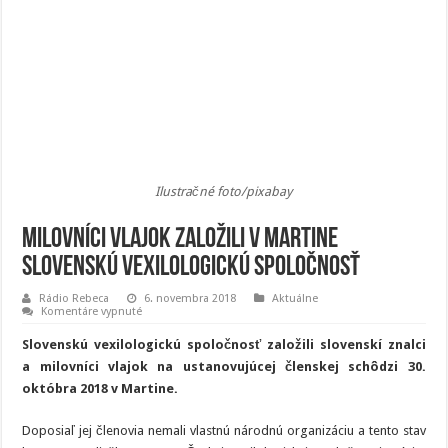
Ilustračné foto/pixabay
Milovníci vlajok založili v Martine
Slovenskú vexilologickú spoločnosť
Rádio Rebeca
6. novembra 2018
Aktuálne
na
Komentáre vypnuté
Milovníci
vlajok
Slovenskú vexilologickú spoločnosť založili slovenskí znalci
založili
v
a milovníci vlajok na ustanovujúcej členskej schôdzi 30.
Martine
októbra 2018 v Martine.
Slovenskú
vexilologickú
spoločnosť
Doposiaľ jej členovia nemali vlastnú národnú organizáciu a tento stav