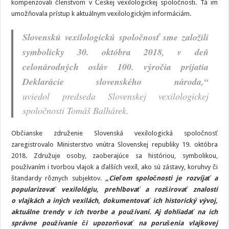
kompenzovali členstvom v Českej vexilologickej spoločnosti. Tá im
umožňovala prístup k aktuálnym vexilologickým informáciám.
Slovenskú vexilologickú spoločnosť sme založili
symbolicky 30. októbra 2018, v deň
celonárodných osláv 100. výročia prijatia
Deklarácie slovenského národa,“
uviedol predseda Slovenskej vexilologickej
spoločnosti Tomáš Balhárek.
Občianske združenie Slovenská vexilologická spoločnosť
zaregistrovalo Ministerstvo vnútra Slovenskej republiky 19. októbra
2018. Združuje osoby, zaoberajúce sa históriou, symbolikou,
používaním i tvorbou vlajok a ďalších vexíl, ako sú zástavy, koruhvy či
štandardy rôznych subjektov.
„
Cieľom spoločnosti je rozvíjať a
popularizovať vexilológiu, prehlbovať a rozširovať znalosti
o vlajkách a iných vexilách, dokumentovať ich historický vývoj,
aktuálne trendy v ich tvorbe a používaní. Aj dohliadať na ich
správne používanie či upozorňovať na porušenia vlajkovej