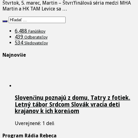
Štvrtok, 5. marec, Martin – Štvrťfinálová séria medzi MHA
Martin a HK TAM Levice sa …
6,488
Fanúšikov
439
Odberateľov
534
Sledovateľov
Najnovšie
Slovenčinu poznajú z domu, Tatry z fotiek.
Letný tábor Srdcom Slovák vracia deti
krajanov k ich koreňom
Uverejnené: 1 deň
Program Rádia Rebeca