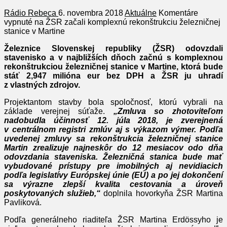
Rádio Rebeca
6. novembra 2018
Aktuálne
Komentáre
vypnuté
na ŽSR začali komplexnú rekonštrukciu železničnej
stanice v Martine
Železnice Slovenskej republiky (ŽSR) odovzdali
stavenisko a v najbližších dňoch začnú s komplexnou
rekonštrukciou železničnej stanice v Martine, ktorá bude
stáť 2,947 milióna eur bez DPH a ŽSR ju uhradí
z vlastných zdrojov.
Projektantom stavby bola spoločnosť, ktorú vybrali na
základe verejnej súťaže.
„Zmluva so zhotoviteľom
nadobudla účinnosť 12. júla 2018, je zverejnená
v centrálnom registri zmlúv aj s výkazom výmer. Podľa
uvedenej zmluvy sa rekonštrukcia železničnej stanice
Martin zrealizuje najneskôr do 12 mesiacov odo dňa
odovzdania staveniska. Železničná stanica bude mať
vybudované prístupy pre imobilných aj nevidiacich
podľa legislatívy Európskej únie (EÚ) a po jej dokončení
sa výrazne zlepší kvalita cestovania a úroveň
poskytovaných služieb,“
doplnila hovorkyňa ŽSR Martina
Pavliková.
Podľa generálneho riaditeľa ŽSR Martina Erdössyho je