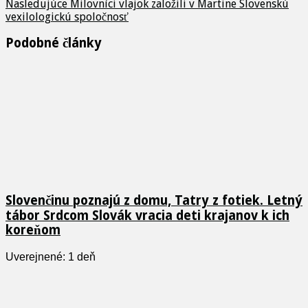
Nasledujúce
Milovníci vlajok založili v Martine Slovenskú
vexilologickú spoločnosť
Podobné články
Slovenčinu poznajú z domu, Tatry z fotiek. Letný
tábor Srdcom Slovák vracia deti krajanov k ich
koreňom
Uverejnené: 1 deň