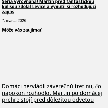
Séria vyrovnaná! Martin pred fantastickou
kulisou zdolal Levice a vynútil si rozhodujúci
zápas
7. marca 2026
Môže vás zaujímať
Domáci nezvládli záverečnú tretinu, čo
napokon rozhodlo. Martin po domácej
prehre stojí pred dôležitou odvetou