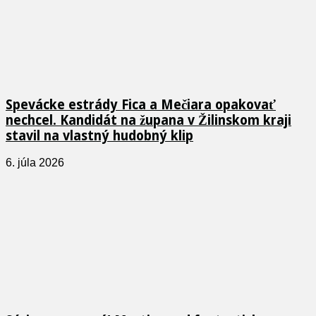
Spevácke estrády Fica a Mečiara opakovať
nechcel. Kandidát na župana v Žilinskom kraji
stavil na vlastný hudobný klip
6. júla 2026