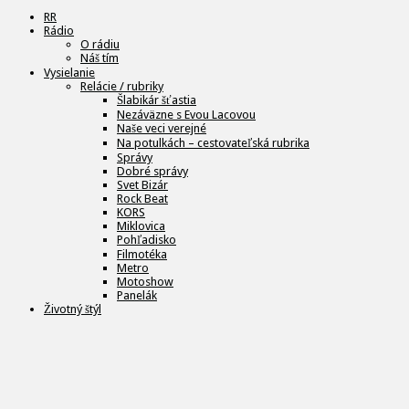
RR
Rádio
O rádiu
Náš tím
Vysielanie
Relácie / rubriky
Šlabikár šťastia
Nezáväzne s Evou Lacovou
Naše veci verejné
Na potulkách – cestovateľská rubrika
Správy
Dobré správy
Svet Bizár
Rock Beat
KORS
Miklovica
Pohľadisko
Filmotéka
Metro
Motoshow
Panelák
Životný štýl