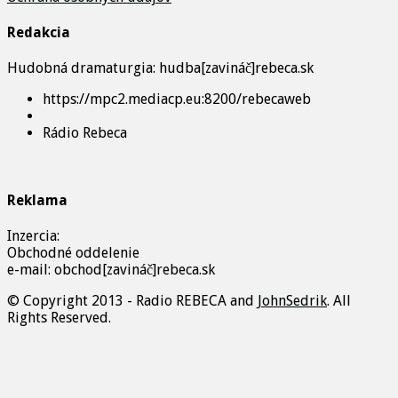
Redakcia
Hudobná dramaturgia: hudba[zavináč]rebeca.sk
https://mpc2.mediacp.eu:8200/rebecaweb
Rádio Rebeca
Reklama
Inzercia:
Obchodné oddelenie
e-mail: obchod[zavináč]rebeca.sk
© Copyright 2013 - Radio REBECA and
JohnSedrik
. All
Rights Reserved.