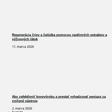
Regenerácia čriev a žalúdka pomocou rastlinných extraktov a
výživových látok
11. marca 2026
Ako zefektívniť kovovýrobu a prestať vyhadzovať peniaze za
zničené nástroje
2. marca 2026