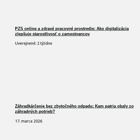
PZS online a zdravé pracovné prostredie: Ako digitalizácia
zlepšuje starostlivosť o zamestnancov
Uverejnené: 2 týždne
Záhradkárčenie bez zbytočného odpadu: Kam patria obaly zo
záhradných potrieb?
17. marca 2026