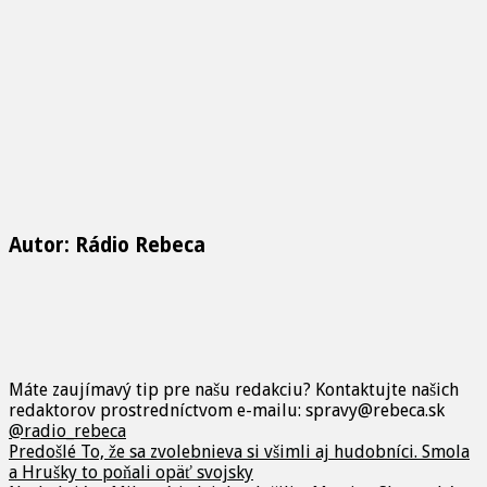
Autor: Rádio Rebeca
Máte zaujímavý tip pre našu redakciu? Kontaktujte našich
redaktorov prostredníctvom e-mailu: spravy@rebeca.sk
@radio_rebeca
Predošlé
To, že sa zvolebnieva si všimli aj hudobníci. Smola
a Hrušky to poňali opäť svojsky