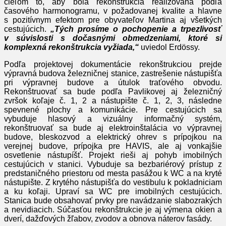
cieľom to, aby bola rekonštrukcia realizovaná podľa
časového harmonogramu, v požadovanej kvalite a hlavne
s pozitívnym efektom pre obyvateľov Martina aj všetkých
cestujúcich.
„Tých prosíme o pochopenie a trpezlivosť
v súvislosti s dočasnými obmedzeniami, ktoré si
komplexná rekonštrukcia vyžiada,“
uviedol Erdössy.
Podľa projektovej dokumentácie rekonštrukciou prejde
výpravná budova železničnej stanice, zastrešenie nástupišťa
pri výpravnej budove a útulok traťového obvodu.
Rekonštruovať sa bude podľa Pavlikovej aj železničný
zvršok koľaje č. 1, 2 a nástupište č. 1, 2, 3, následne
spevnené plochy a komunikácie. Pre cestujúcich sa
vybuduje hlasový a vizuálny informačný systém,
rekonštruovať sa bude aj elektroinštalácia vo výpravnej
budove, bleskozvod a elektrický ohrev s prípojkou na
verejnej budove, prípojka pre HAVIS, ale aj vonkajšie
osvetlenie nástupíšť. Projekt rieši aj pohyb imobilných
cestujúcich v stanici. Vybuduje sa bezbariérový prístup z
predstaničného priestoru od mesta pasážou k WC a na kryté
nástupište. Z krytého nástupišťa do vestibulu k pokladniciam
a ku koľaji. Upraví sa WC pre imobilných cestujúcich.
Stanica bude obsahovať prvky pre navádzanie slabozrakých
a nevidiacich. Súčasťou rekonštrukcie je aj výmena okien a
dverí, dažďových žľabov, zvodov a obnova náterov fasády.