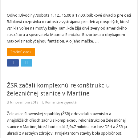
Odivo: Divočiny /sobota 1. 12., 15.00 a 17.00, bábkové divadlo pre deti
Bábková rozprávka o radosti z vystrájania pre deti aj dospelých, ktorá
vznikla voľne na motívy knihy Tam, kde žijú divé zvery od amerického
ilustrátora a spisovateľa Maurica Sendaka. Rozprávka o obyčajnom
Maxovi s neobyčajnou fantáziou. A o jeho mačke. …
Prečítať viac »
ŽSR začali komplexnú rekonštrukciu
železničnej stanice v Martine
na
6. novembra 2018
Komentáre vypnuté
ŽSR
začali
Železnice Slovenskej republiky (ŽSR) odovzdali stavenisko a
komplexnú
rekonštrukciu
v najbližších dňoch začnú s komplexnou rekonštrukciou železničnej
železničnej
stanice
stanice v Martine, ktorá bude stáť 2,947 milióna eur bez DPH a ŽSR ju
v
uhradí z vlastných zdrojov. Projektantom stavby bola spoločnosť,
Martine