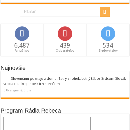
6,487
439
534
Fanúšikov
Odberateľov
Sledovateľov
Najnovšie
Slovenčinu poznajú z domu, Tatry z fotiek. Letný tábor Srdcom Slovák
vracia deti krajanov k ich koreňom
Uverejnené: 3 dni
Program Rádia Rebeca