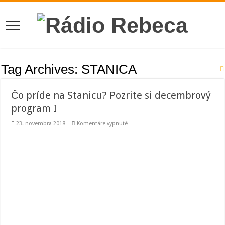
Tag Archives:
STANICA
Čo príde na Stanicu? Pozrite si decembrový
program I
na
23. novembra 2018
Komentáre vypnuté
Čo
príde
na
Stanicu?
Pozrite
si
decembrový
program
I