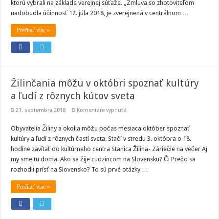
ktorú vybrali na základe verejnej súťaže. „Zmluva so zhotoviteľom
nadobudla účinnosť 12. júla 2018, je zverejnená v centrálnom …
Prečítať viac »
Žilinčania môžu v októbri spoznať kultúry
a ľudí z rôznych kútov sveta
na
21. septembra 2018
Komentáre vypnuté
Žilinčania
môžu
Obyvatelia Žiliny a okolia môžu počas mesiaca október spoznať
v
októbri
kultúry a ľudí z rôznych častí sveta. Stačí v stredu 3. októbra o 18.
spoznať
kultúry
hodine zavítať do kultúrneho centra Stanica Žilina- Záriečie na večer Aj
a ľudí
my sme tu doma. Ako sa žije cudzincom na Slovensku? Či Prečo sa
z
rôznych
rozhodli prísť na Slovensko? To sú prvé otázky …
kútov
sveta
Prečítať viac »