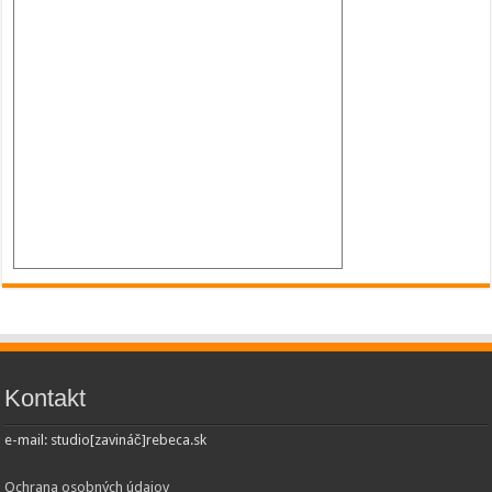
Kontakt
e-mail: studio[zavináč]rebeca.sk
Ochrana osobných údajov