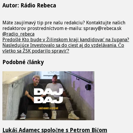
Autor: Rádio Rebeca
Máte zaujímavý tip pre našu redakciu? Kontaktujte našich
redaktorov prostredníctvom e-mailu: spravy@rebeca.sk
@radio_rebeca
Predošlé
Kto bude v Žilinskom kraji kandidovať na župana?
Nasledujúce
Investovalo sa do ciest aj do vzdelávania. Čo
všetko sa ŽSK podarilo spraviť?
Podobné články
Lukáš Adamec spoločne s Petrom Bičom