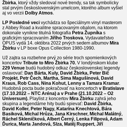
Žbirka
, ktorý vždy sledoval nové trendy, sa tak symbolicky
stal prvým československým umelcom, ktorého album vyšiel
aj vo verzii
Dolby Atmos
.
LP Posledné veci
vychádza so špeciálnym vinyl masterom
z Abbey Road a kvalitne spracovaným obalom, na ktorom
dokonale vynikne titulná fotografia
Petra
Župníka
s
grafickým spracovaním
Jiřího Troskova.
Vydavateľstvo
OPUS vydá 14. októbra 2022 prvých sedem albumov
Mira
Žbirku
v LP boxe Opus Collection 1980-1990.
Už zajtra sa rozbehne prvý zo série troch spomienkových
koncertov
Tribute to Miro Žbirka 70.
V londýnskom klube
229 Venue
budú hudobný odkaz československej legendy
oslavovať:
Dan Bárta, Kuly, David Žbirka, Peter Bič
Projekt, Petr Čech, Martha, Sima Magušinová, David
Kraus, Rob Cass, Nina Kohut, Lenny a Tamara Kramar
.
Hudobná pocta bude pokračovať na koncertoch
v Bratislave
(17.10.2022 – NTC Aréna) a v Prahe (21.10.2022 – O2
Universum).
Playlist z koncertov
Mira Žbirku
zahrá jeho
skupina a legendárne hity budú spievať:
David Žbirka,
David Koller, Peter Nagy, Katarína Knechtová, Bára
Basiková, Michal Hrůza, Jana Kirschner, Michal Malátný,
Ráchel Skleničková, Albert Černý, Lenka Filipová, Adam
Ďurica, Marta Jandová, Slza, Matěj Ruppert, Jiří