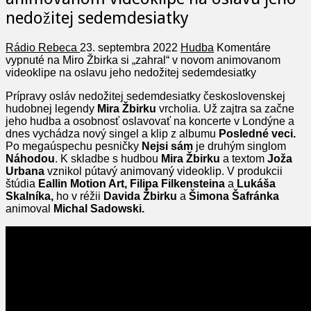
nedožitej sedemdesiatky
Rádio Rebeca
23. septembra 2022
Hudba
Komentáre
vypnuté
na Miro Žbirka si „zahral“ v novom animovanom
videoklipe na oslavu jeho nedožitej sedemdesiatky
Prípravy osláv nedožitej sedemdesiatky československej
hudobnej legendy
Mira
Žbirku
vrcholia. Už zajtra sa začne
jeho hudba a osobnosť oslavovať na koncerte v Londýne a
dnes vychádza nový singel a klip z albumu
Posledné veci.
Po megaúspechu pesničky
Nejsi sám
je druhým singlom
Náhodou
. K skladbe s hudbou
Mira Žbirku
a textom
Joža
Urbana
vznikol pútavý animovaný videoklip. V produkcii
štúdia
Eallin Motion Art, Filipa Filkensteina
a
Lukáša
Skalníka,
ho v réžii
Davida Žbirku
a
Šimona Šafránka
animoval
Michal Sadowski.