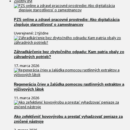
Životný štýl
PZS online a zdravé pracovné prostredie: Ako digitalizácia
zlepšuje starostlivosť o zamestnancov
Uverejnené: 2 týždne
Záhradkárčenie bez zbytočného odpadu: Kam patria obaly zo
záhradných potrieb?
17. marca 2026
Regenerácia čriev a žalúdka pomocou rastlinných extraktov a
výživových látok
11. marca 2026
Ako zefektívniť kovovýrobu a prestať vyhadzovať peniaze za
zničené nástroje