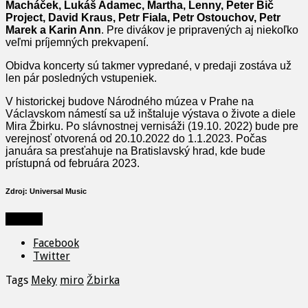
Macháček, Lukáš Adamec, Martha, Lenny, Peter Bič
Project, David Kraus, Petr Fiala, Petr Ostouchov, Petr
Marek a Karin Ann
. Pre divákov je pripravených aj niekoľko
veľmi príjemných prekvapení.
Obidva koncerty sú takmer vypredané, v predaji zostáva už
len pár posledných vstupeniek.
V historickej budove Národného múzea v Prahe na
Václavskom námestí sa už inštaluje výstava o živote a diele
Mira Žbirku. Po slávnostnej vernisáži (19.10. 2022) bude pre
verejnosť otvorená od 20.10.2022 do 1.1.2023. Počas
januára sa presťahuje na Bratislavský hrad, kde bude
prístupná od februára 2023.
Zdroj: Universal Music
Zdieľať
Facebook
Twitter
Tags
Meky
miro
Žbirka