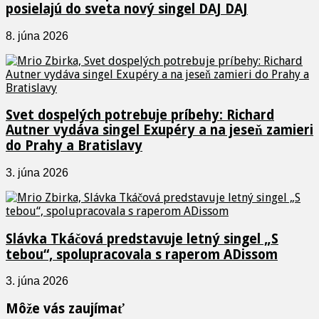
posielajú do sveta nový singel DAJ DAJ
8. júna 2026
Svet dospelých potrebuje príbehy: Richard
Autner vydáva singel Exupéry a na jeseň zamieri
do Prahy a Bratislavy
3. júna 2026
Slávka Tkáčová predstavuje letný singel „S
tebou“, spolupracovala s raperom ADissom
3. júna 2026
Môže vás zaujímať