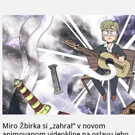
Miro Žbirka si „zahral“ v novom
animovanom videoklipe na oslavu jeho