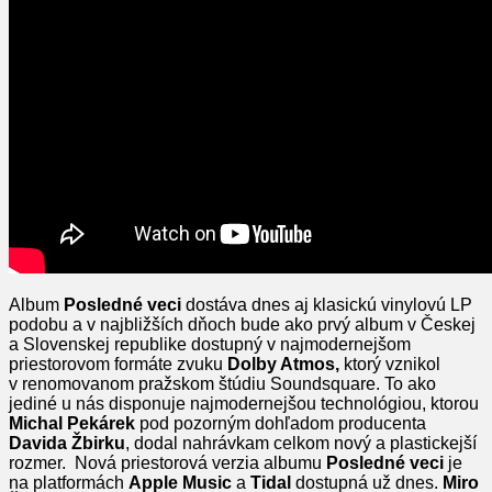
Album
Posledné veci
dostáva dnes aj klasickú vinylovú LP
podobu a v najbližších dňoch bude ako prvý album v Českej
a Slovenskej republike dostupný v najmodernejšom
priestorovom formáte zvuku
Dolby Atmos,
ktorý vznikol
v renomovanom pražskom štúdiu Soundsquare. To ako
jediné u nás disponuje najmodernejšou technológiou, ktorou
Michal Pekárek
pod pozorným dohľadom producenta
Davida
Žbirku
, dodal nahrávkam celkom nový a plastickejší
rozmer. Nová priestorová verzia albumu
Posledné veci
je
na platformách
Apple Music
a
Tidal
dostupná už dnes.
Miro