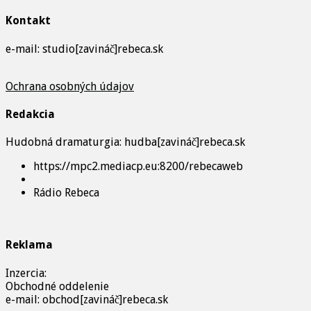
Kontakt
e-mail: studio[zavináč]rebeca.sk
Ochrana osobných údajov
Redakcia
Hudobná dramaturgia: hudba[zavináč]rebeca.sk
https://mpc2.mediacp.eu:8200/rebecaweb
Rádio Rebeca
Reklama
Inzercia:
Obchodné oddelenie
e-mail: obchod[zavináč]rebeca.sk