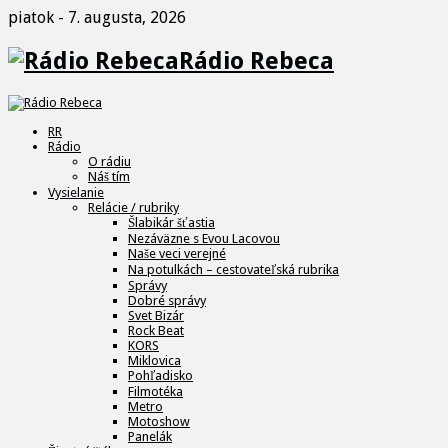
piatok - 7. augusta, 2026
Rádio Rebeca
RR
Rádio
O rádiu
Náš tím
Vysielanie
Relácie / rubriky
Šlabikár šťastia
Nezáväzne s Evou Lacovou
Naše veci verejné
Na potulkách – cestovateľská rubrika
Správy
Dobré správy
Svet Bizár
Rock Beat
KORS
Miklovica
Pohľadisko
Filmotéka
Metro
Motoshow
Panelák