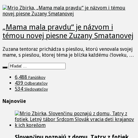
„Mama mala pravdu“ je názvom i
témou novej piesne Zuzany Smatanovej
Zuzana tentoraz prichádza s piesňou, ktorú venovala svojej
mame, s piesňou, ktorej téma je blízka každému človeku, …
6,488
Fanúšikov
439
Odberateľov
534
Sledovateľov
Najnovšie
Slovenčinu poznajú z domu, Tatry z fotiek.