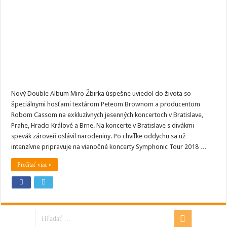
a
chystá
symfonické
koncerty
aj
oslavu
štyridsiatky
na
scéne
Nový Double Album Miro Žbirka úspešne uviedol do života so
špeciálnymi hosťami textárom Peteom Brownom a producentom
Robom Cassom na exkluzívnych jesenných koncertoch v Bratislave,
Prahe, Hradci Králové a Brne. Na koncerte v Bratislave s divákmi
spevák zároveň oslávil narodeniny. Po chvíľke oddychu sa už
intenzívne pripravuje na vianočné koncerty Symphonic Tour 2018 …
Prečítať viac »