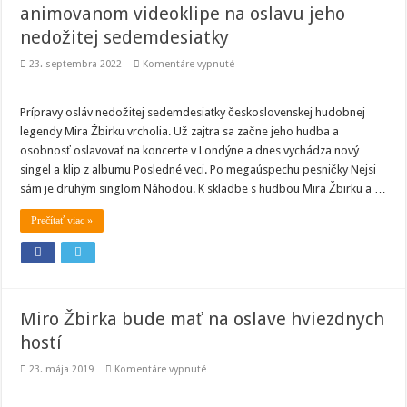
animovanom videoklipe na oslavu jeho
nedožitej sedemdesiatky
na
23. septembra 2022
Komentáre vypnuté
Miro
Žbirka
si
„zahral“
Prípravy osláv nedožitej sedemdesiatky československej hudobnej
v
legendy Mira Žbirku vrcholia. Už zajtra sa začne jeho hudba a
novom
animovanom
osobnosť oslavovať na koncerte v Londýne a dnes vychádza nový
videoklipe
singel a klip z albumu Posledné veci. Po megaúspechu pesničky Nejsi
na
oslavu
sám je druhým singlom Náhodou. K skladbe s hudbou Mira Žbirku a …
jeho
nedožitej
sedemdesiatky
Prečítať viac »
Miro Žbirka bude mať na oslave hviezdnych
hostí
na
23. mája 2019
Komentáre vypnuté
Miro
Žbirka
bude