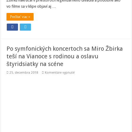
Žbirku nakrúcal v priestoroch legendárneho divadla a podobne ako
vo filme sa v klipe objaví aj …
Prečítať viac »
Po symfonických koncertoch sa Miro Žbirka
teší na Vianoce s rodinou a oslavu
štyridsiatky na scéne
na
25. decembra 2018
Komentáre vypnuté
Po
symfonických
koncertoch
sa
Miro
Žbirka
teší
na
Vianoce
s
rodinou
a
oslavu
štyridsiatky
na