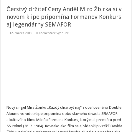
Čerstvý držiteľ Ceny Anděl Miro Žbirka si v
novom klipe pripomína Formanov Konkurs
aj legendárny SEMAFOR
na
12. marca 2019
Komentáre vypnuté
Čerstvý
držiteľ
Ceny
Anděl
Miro
Žbirka
si
v
novom
klipe
pripomína
Formanov
Konkurs
aj
legendárny
SEMAFOR
Nový singel Mira Žbirku „Každý chce byť naj“ z oceňovaného Double
Albumu vo videoklipe pripomína dobu slávneho divadla SEMAFOR
a kultového filmu Miloša Formana Konkurs, ktorý mal premiéru pred
55. rokmi (28. 2. 1964). Rovnako ako film sa aj videoklip v réžii Davida