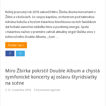
scéne
Rušný pracovný rok 2018 zakončil Miro Žbirka dvoma koncertami v
Žiline a v Košiciach. So svojou kapelou, orchestrom pod taktovkou
Adriána Kokoša a hosťom Katarínou Knechtovou na nich fanúšikom
dal bohatú vianočnú nádielku hitov a pozitívnej energie. Spolu
s Katarínou naživo v premiére zahrali aktuálny singel Skúška snov z
tohtoročného Double Albumu. „Som …
Prečítať viac »
Miro Žbirka pokrstil Double Album a chystá
symfonické koncerty aj oslavu štyridsiatky
na scéne
na
12. novembra 2018
Komentáre vypnuté
Miro
Žbirka
pokrstil
Double
Album