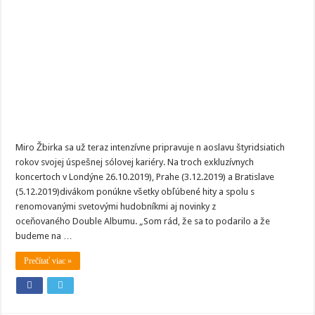
mať
na
oslave
hviezdnych
hostí
Miro Žbirka sa už teraz intenzívne pripravuje n aoslavu štyridsiatich
rokov svojej úspešnej sólovej kariéry. Na troch exkluzívnych
koncertoch v Londýne 26.10.2019), Prahe (3.12.2019) a Bratislave
(5.12.2019)divákom ponúkne všetky obľúbené hity a spolu s
renomovanými svetovými hudobníkmi aj novinky z
oceňovaného Double Albumu. „Som rád, že sa to podarilo a že
budeme na …
Prečítať viac »