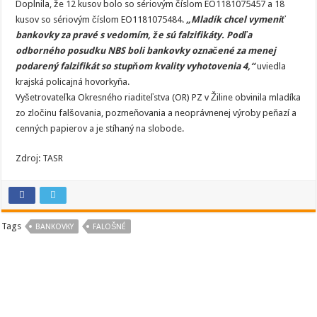
Doplnila, že 12 kusov bolo so sériovým číslom EO1181075457 a 18
kusov so sériovým číslom EO1181075484.
„Mladík chcel vymeniť
bankovky za pravé s vedomím, že sú falzifikáty. Podľa
odborného posudku NBS boli bankovky označené za menej
podarený falzifikát so stupňom kvality vyhotovenia 4,“
uviedla
krajská policajná hovorkyňa.
Vyšetrovateľka Okresného riaditeľstva (OR) PZ v Žiline obvinila mladíka
zo zločinu falšovania, pozmeňovania a neoprávnenej výroby peňazí a
cenných papierov a je stíhaný na slobode.
Zdroj: TASR
Tags
BANKOVKY
FALOŠNÉ