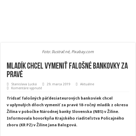
Foto: Ilustračné, Pixabay.com
Mladík chcel vymeniť falošné bankovky za
pravé
Stanislava Lucká
29. marca 2019
Aktuálne
na
Komentáre vypnuté
Mladík
chcel
Tridsať falošných päťdesiateurových bankoviek chcel
vymeniť
falošné
v uplynulých dňoch vymeniť za pravé 18-ročný mladík z okresu
bankovky
Žilina v pobočke Národnej banky Slovenska (NBS) v Žiline.
za
pravé
Informovala hovorkyňa Krajského riaditeľstva Policajného
zboru (KR PZ) v Žiline Jana Balogová.