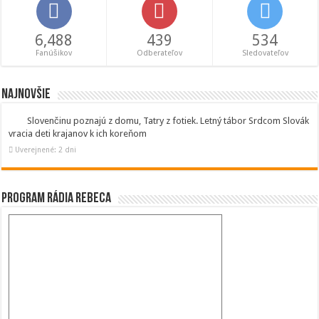
6,488
439
534
Fanúšikov
Odberateľov
Sledovateľov
Najnovšie
Slovenčinu poznajú z domu, Tatry z fotiek. Letný tábor Srdcom Slovák
vracia deti krajanov k ich koreňom
Uverejnené: 2 dni
Program Rádia Rebeca