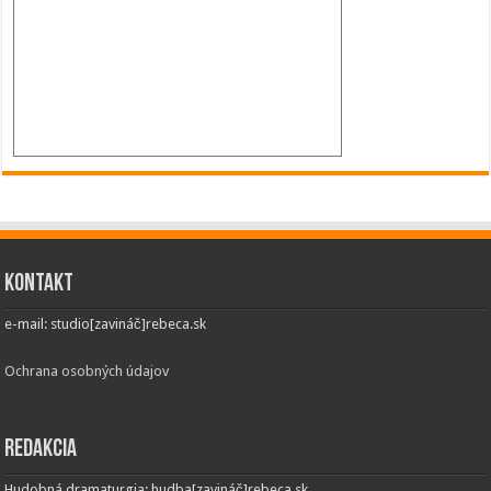
Kontakt
e-mail: studio[zavináč]rebeca.sk
Ochrana osobných údajov
Redakcia
Hudobná dramaturgia: hudba[zavináč]rebeca.sk