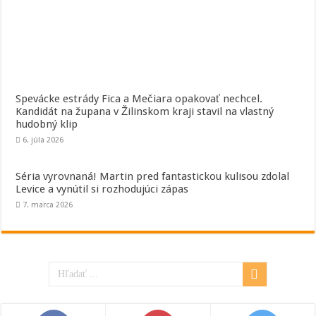
Spevácke estrády Fica a Mečiara opakovať nechcel.
Kandidát na župana v Žilinskom kraji stavil na vlastný
hudobný klip
6. júla 2026
Séria vyrovnaná! Martin pred fantastickou kulisou zdolal
Levice a vynútil si rozhodujúci zápas
7. marca 2026