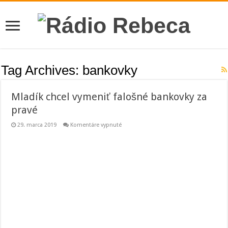
Tag Archives:
bankovky
Mladík chcel vymeniť falošné bankovky za
pravé
na
29. marca 2019
Komentáre vypnuté
Mladík
chcel
vymeniť
falošné
bankovky
za
pravé