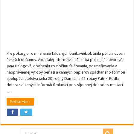
falošné
bankovky,
čelia
obvineniu
Pre pokusy o rozmieňanie falošných bankoviek obvinila polícia dvoch
českých občanov. Ako ďalej informovala žilinská policajná hovorkyňa
Jana Balogová, obvineniu zo zločinu falšovania, pozmeňovania a
neoprávnenej výroby peňazí a cenných papierov spáchaného formou
spolupáchateľstva čelia 20-ročný Damián a 21-ročný Patrik. Podľa
doteraz zistených informácií mladíci po vzájomnej dohode v mesiaci
…
Prečítať viac »