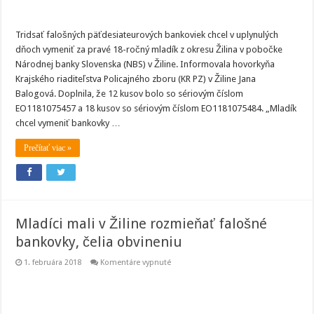
Tridsať falošných päťdesiateurových bankoviek chcel v uplynulých
dňoch vymeniť za pravé 18-ročný mladík z okresu Žilina v pobočke
Národnej banky Slovenska (NBS) v Žiline. Informovala hovorkyňa
Krajského riaditeľstva Policajného zboru (KR PZ) v Žiline Jana
Balogová. Doplnila, že 12 kusov bolo so sériovým číslom
EO1181075457 a 18 kusov so sériovým číslom EO1181075484. „Mladík
chcel vymeniť bankovky …
Prečítať viac »
Mladíci mali v Žiline rozmieňať falošné
bankovky, čelia obvineniu
na
1. februára 2018
Komentáre vypnuté
Mladíci
mali
v
Žiline
rozmieňať