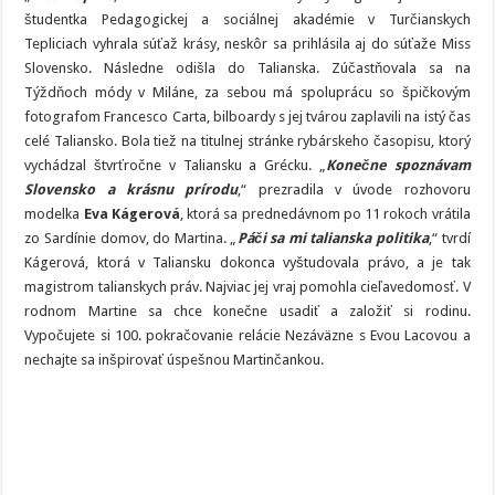
Kágerová:
Nevedela
študentka Pedagogickej a sociálnej akadémie v Turčianskych
som
Tepliciach vyhrala súťaž krásy, neskôr sa prihlásila aj do súťaže Miss
ani
slovo
Slovensko. Následne odišla do Talianska. Zúčastňovala sa na
po
taliansky.
Týždňoch módy v Miláne, za sebou má spoluprácu so špičkovým
Najprv
fotografom Francesco Carta, bilboardy s jej tvárou zaplavili na istý čas
som
pracovala
celé Taliansko. Bola tiež na titulnej stránke rybárskeho časopisu, ktorý
v
bare
vychádzal štvrťročne v Taliansku a Grécku. „
Konečne spoznávam
Slovensko a krásnu prírodu
,“ prezradila v úvode rozhovoru
modelka
Eva Kágerová
, ktorá sa prednedávnom po 11 rokoch vrátila
zo Sardínie domov, do Martina. „
Páči sa mi talianska politika
,“ tvrdí
Kágerová, ktorá v Taliansku dokonca vyštudovala právo, a je tak
magistrom talianskych práv. Najviac jej vraj pomohla cieľavedomosť. V
rodnom Martine sa chce konečne usadiť a založiť si rodinu.
Vypočujete si 100. pokračovanie relácie Nezáväzne s Evou Lacovou a
nechajte sa inšpirovať úspešnou Martinčankou.