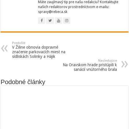
Máte zaujímavý tip pre našu redakciu? Kontaktujte
našich redaktorov prostredníctvom e-mailu:
spravy@rebeca.sk
Predošlé
V Žiline obnovia dopravné
značenie parkovacích miest na
sídliskách Solinky a Hájik
Nasledujúce
Na Oravskom hrade pristúpili k
sanácií vnútorného brala
Podobné články