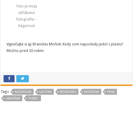
Toto je moja
obľúbená
fotografia –
Kágerová
Vypočujte si aj:
Branislav Moňok: Kedy som naposledy jedol z plastu?
Možno pred 20 rokmi
Tags
KAGEROVA
LACOVA
MODELING
MODELKA
PASA
SARDÍNIA
TURIEC