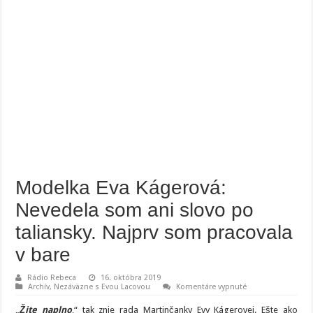
Modelka Eva Kágerová:
Nevedela som ani slovo po
taliansky. Najprv som pracovala
v bare
Rádio Rebeca
16. októbra 2019
na
Archív
,
Nezáväzne s Evou Lacovou
Komentáre vypnuté
Modelka
Eva
„
Žite naplno
,“ tak znie rada Martinčanky Evy Kágerovej. Ešte ako