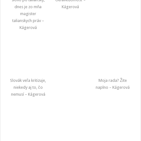
dnes je zo mňa
Kágerová
magister
talianskych práv –
Kágerová
Slovák veľa kritizuje,
Moja rada? Žite
niekedy aj to, čo
naplno – Kágerová
nemusí – Kágerová