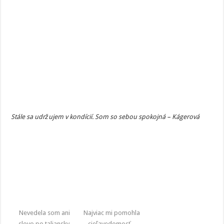
Stále sa udržujem v kondícií. Som so sebou spokojná – Kágerová
Nevedela som ani
Najviac mi pomohla
slovo po taliansky,
cieľavedomosť –