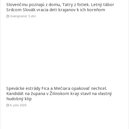
Slovenčinu poznajú z domu, Tatry z fotiek. Letný tábor
Srdcom Slovák vracia deti krajanov k ich koreňom
Uverejnené: 5 dní
Spevácke estrády Fica a Mečiara opakovať nechcel.
Kandidát na župana v Žilinskom kraji stavil na vlastný
hudobný klip
6. júla 2026