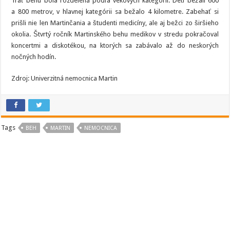
Trať behu bola rozdelená podľa vekových kategórii. Deti bežali 600
a 800 metrov, v hlavnej kategórii sa bežalo 4 kilometre. Zabehať si
prišli nie len Martinčania a študenti medicíny, ale aj bežci zo širšieho
okolia. Štvrtý ročník Martinského behu medikov v stredu pokračoval
koncertmi a diskotékou, na ktorých sa zabávalo až do neskorých
nočných hodín.
Zdroj: Univerzitná nemocnica Martin
Tags
BEH
MARTIN
NEMOCNICA