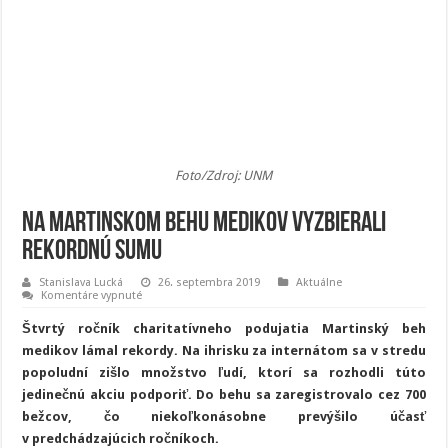
Foto/Zdroj: UNM
Na Martinskom behu medikov vyzbierali
rekordnú sumu
Stanislava Lucká
26. septembra 2019
Aktuálne
na
Komentáre vypnuté
Na
Martinskom
Štvrtý ročník charitatívneho podujatia Martinský beh
behu
medikov
medikov lámal rekordy. Na ihrisku za internátom sa v stredu
vyzbierali
popoludní zišlo množstvo ľudí, ktorí sa rozhodli túto
rekordnú
sumu
jedinečnú akciu podporiť. Do behu sa zaregistrovalo cez 700
bežcov, čo niekoľkonásobne prevýšilo účasť
v predchádzajúcich ročníkoch.