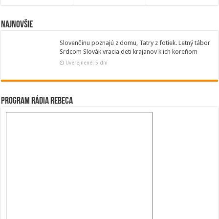
Najnovšie
Slovenčinu poznajú z domu, Tatry z fotiek. Letný tábor
Srdcom Slovák vracia deti krajanov k ich koreňom
Uverejnené: 5 dní
Program Rádia Rebeca