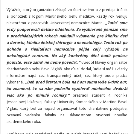
Výťažok, ktorý organizátori získajú zo štartovného a z predaja tričiek
a ponožiek s logom Martinského behu medikov, každý rok venujú
niektorému z pracovísk Univerzitnej nemocnice Martin.
„Zatiaľ sme
vždy podporovali detské oddelenia. Za vyzbierané peniaze sme
v predchádzajúcich rokoch nakúpili vybavenie pre kliniku detí
a dorastu, kliniku detskej chirurgie a neonatológiu. Tento rok po
dohode s riaditeľom nemocnice pôjde celý výťažok na
onkologické centrum. Na aký konkrétny účel budú peniaze
použité, ešte zatiaľ nevieme povedať,“
uviedol hlavný organizátor
charitatívneho behu Pavol Vigláš. Ako ďalej dodal, ľudia si môžu všetky
informácie nájsť cez transparentný účet, cez ktorý bude platba
vykonaná.
„Deň pred štartom bola na ňom suma vyše 6-tisíc eur,
čo znamená, že sa nám podarilo vyzbierať minimálne dvakrát
viac ako po minulé ročníky,“
prezradil študent 4. ročníka
Jesseniovej lekárskej fakulty Univerzity Komenského v Martine Pavol
Vigláš, ktorý bol za nápad organizovať toto charitatívne podujatie,
ocenený vedením fakulty na slávnostnom otvorení nového
akademického roka.