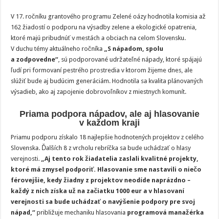
o váš
hlas
V 17. ročníku grantového programu Zelené oázy hodnotila komisia až
162 žiadostí o podporu na výsadby zelene a ekologické opatrenia,
ktoré majú pribudnúť v mestách a obciach na celom Slovensku.
V duchu témy aktuálneho ročníka
„S nápadom, spolu
a zodpovedne“
, sú podporované udržateľné nápady, ktoré spájajú
ľudí pri formovaní pestrého prostredia v ktorom žijeme dnes, ale
slúžiť bude aj budúcim generáciám. Hodnotila sa kvalita plánovaných
výsadieb, ako aj zapojenie dobrovoľníkov z miestnych komunít.
Priama podpora nápadov, ale aj hlasovanie
v každom kraji
Priamu podporu získalo 18 najlepšie hodnotených projektov z celého
Slovenska. Ďalších 8 z vrcholu rebríčka sa bude uchádzať o hlasy
verejnosti.
„Aj tento rok žiadatelia zaslali kvalitné projekty,
ktoré má zmysel podporiť. Hlasovanie sme nastavili o niečo
férovejšie, kedy žiadny z projektov neodíde naprázdno –
každý z nich získa už na začiatku 1000 eur a v hlasovaní
verejnosti sa bude uchádzať o navýšenie podpory pre svoj
nápad,“
približuje mechaniku hlasovania
programová manažérka