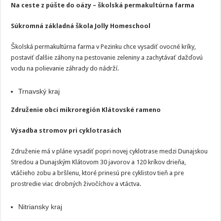
Na ceste z púšte do oázy – školská permakultúrna farma
Súkromná základná škola Jolly Homeschool
Školská permakultúrna farma v Pezinku chce vysadiť ovocné kríky,
postaviť ďalšie záhony na pestovanie zeleniny a zachytávať dažďovú
vodu na polievanie záhrady do nádrží.
Trnavský kraj
Združenie obcí mikroregión Klátovské rameno
Výsadba stromov pri cyklotrasách
Združenie má v pláne vysadiť popri novej cyklotrase medzi Dunajskou
Stredou a Dunajským Klátovom 30 javorov a 120 kríkov drieňa,
vtáčieho zobu a bršlenu, ktoré prinesú pre cyklistov tieň a pre
prostredie viac drobných živočíchov a vtáctva.
Nitriansky kraj