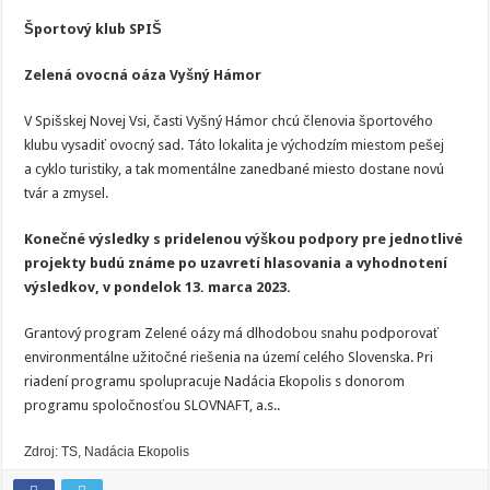
Športový klub SPIŠ
Zelená ovocná oáza Vyšný Hámor
V Spišskej Novej Vsi, časti Vyšný Hámor chcú členovia športového
klubu vysadiť ovocný sad. Táto lokalita je východzím miestom pešej
a cyklo turistiky, a tak momentálne zanedbané miesto dostane novú
tvár a zmysel.
Konečné výsledky s pridelenou výškou podpory pre jednotlivé
projekty budú známe po uzavretí hlasovania a vyhodnotení
výsledkov, v pondelok 13. marca 2023.
Grantový program Zelené oázy má dlhodobou snahu podporovať
environmentálne užitočné riešenia na území celého Slovenska. Pri
riadení programu spolupracuje Nadácia Ekopolis s donorom
programu spoločnosťou SLOVNAFT, a.s..
Zdroj: TS, Nadácia Ekopolis