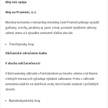
Alej nás spája
Alej na Prameni, o.z.
Miestna komunita v nitrianskej mestskej časti Prameň plánuje vysadiť
gaštany, orechy, jarabiny aj javor a buk, postaviť vyvýšené záhony,
zelenú stenu a k výsadbe umiestniť ďalšie dva úle.
Trenčiansky kraj
Občianské združenie GaBa
V duchu udržateľnosti
V Baťovianskej záhrade v Partizánskom je mnoho zelene a tá hlavne
v letných mesiacoch vyžaduje výdatné zalievanie. Preto v záhrade
umiestnia nádrže na dažďovú vodu, ktorú budú zvádzať z priľahlých
striech.
Banskobystrický kraj