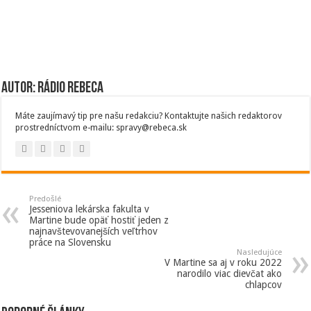
Autor: Rádio Rebeca
Máte zaujímavý tip pre našu redakciu? Kontaktujte našich redaktorov
prostredníctvom e-mailu: spravy@rebeca.sk
Predošlé
Jesseniova lekárska fakulta v
Martine bude opäť hostiť jeden z
najnavštevovanejších veľtrhov
práce na Slovensku
Nasledujúce
V Martine sa aj v roku 2022
narodilo viac dievčat ako
chlapcov