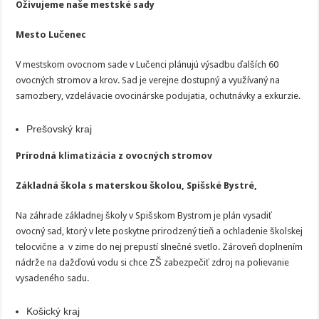
Oživujeme naše mestské sady
Mesto Lučenec
V mestskom ovocnom sade v Lučenci plánujú výsadbu ďalších 60
ovocných stromov a krov. Sad je verejne dostupný a využívaný na
samozbery, vzdelávacie ovocinárske podujatia, ochutnávky a exkurzie.
Prešovský kraj
Prírodná
klimatizácia
z ovocných stromov
Základná škola s materskou školou, Spišské Bystré,
Na záhrade základnej školy v Spišskom Bystrom je plán vysadiť
ovocný sad, ktorý v lete poskytne prirodzený tieň a ochladenie školskej
telocvične a v zime do nej prepustí slnečné svetlo. Zároveň doplnením
nádrže na dažďovú vodu si chce ZŠ zabezpečiť zdroj na polievanie
vysadeného sadu.
Košický kraj