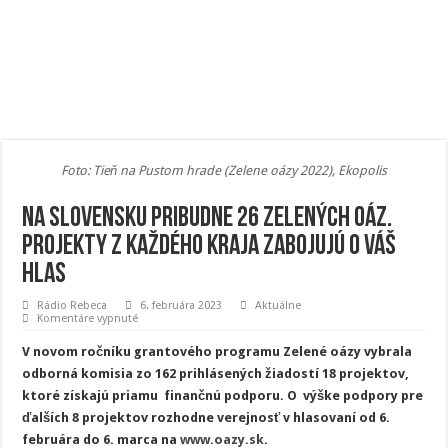
Foto: Tieň na Pustom hrade (Zelene oázy 2022), Ekopolis
Na Slovensku pribudne 26 zelených oáz.
Projekty z každého kraja zabojujú o váš
hlas
Rádio Rebeca
6. februára 2023
Aktuálne
na
Komentáre vypnuté
Na
Slovensku
V novom ročníku grantového programu Zelené oázy vybrala
pribudne
26
odborná komisia zo 162 prihlásených žiadostí 18 projektov,
zelených
ktoré získajú priamu finančnú podporu. O výške podpory pre
oáz.
Projekty
ďalších 8 projektov rozhodne verejnosť v hlasovaní od 6.
z každého
kraja
februára do 6. marca na
www.oazy.sk
.
zabojujú