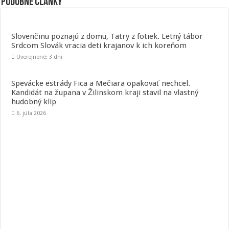
Podobné články
Slovenčinu poznajú z domu, Tatry z fotiek. Letný tábor
Srdcom Slovák vracia deti krajanov k ich koreňom
Uverejnené: 3 dni
Spevácke estrády Fica a Mečiara opakovať nechcel.
Kandidát na župana v Žilinskom kraji stavil na vlastný
hudobný klip
6. júla 2026