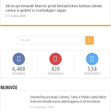
Séria vyrovnaná! Martin pred fantastickou kulisou zdolal
Levice a vynútil si rozhodujúci zápas
7. marca 2026
6,488
439
534
Fanúšikov
Odberateľov
Sledovateľov
Najnovšie
Slovenčinu poznajú z domu, Tatry z fotiek. Letný tábor
Srdcom Slovák vracia deti krajanov k ich koreňom
Uverejnené: 3 dni