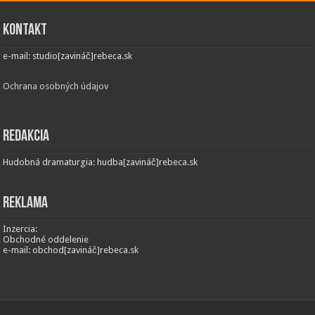
Kontakt
e-mail: studio[zavináč]rebeca.sk
Ochrana osobných údajov
Redakcia
Hudobná dramaturgia: hudba[zavináč]rebeca.sk
Reklama
Inzercia:
Obchodné oddelenie
e-mail: obchod[zavináč]rebeca.sk