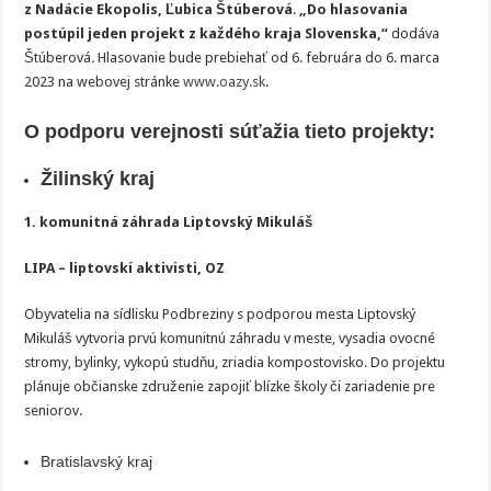
z Nadácie Ekopolis, Ľubica Štúberová
.
„Do hlasovania
postúpil jeden projekt z každého kraja Slovenska,“
dodáva
Štúberová
.
Hlasovanie bude prebiehať od 6. februára do 6. marca
2023 na webovej stránke
www.oazy.sk
.
O podporu verejnosti súťažia tieto projekty:
Žilinský kraj
1. komunitná záhrada Liptovský Mikuláš
LIPA – liptovskí aktivisti, OZ
Obyvatelia na sídlisku Podbreziny s podporou mesta Liptovský
Mikuláš vytvoria prvú komunitnú záhradu v meste, vysadia ovocné
stromy, bylinky, vykopú studňu, zriadia kompostovisko. Do projektu
plánuje občianske združenie zapojiť blízke školy či zariadenie pre
seniorov.
Bratislavský kraj