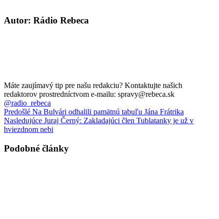
Autor: Rádio Rebeca
Máte zaujímavý tip pre našu redakciu? Kontaktujte našich
redaktorov prostredníctvom e-mailu: spravy@rebeca.sk
@radio_rebeca
Predošlé
Na Bulvári odhalili pamätnú tabuľu Jána Frátrika
Nasledujúce
Juraj Černý: Zakladajúci člen Tublatanky je už v
hviezdnom nebi
Podobné články