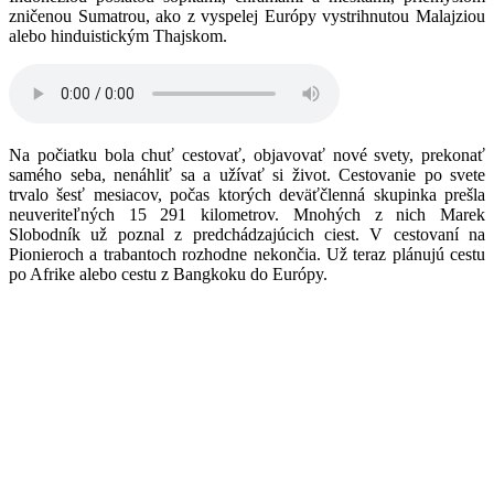
zničenou Sumatrou, ako z vyspelej Európy vystrihnutou Malajziou
alebo hinduistickým Thajskom.
Na počiatku bola chuť cestovať, objavovať nové svety, prekonať
samého seba, nenáhliť sa a užívať si život. Cestovanie po svete
trvalo šesť mesiacov, počas ktorých deväťčlenná skupinka prešla
neuveriteľných 15 291 kilometrov. Mnohých z nich Marek
Slobodník už poznal z predchádzajúcich ciest. V cestovaní na
Pionieroch a trabantoch rozhodne nekončia. Už teraz plánujú cestu
po Afrike alebo cestu z Bangkoku do Európy.