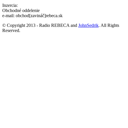
Inzercia:
Obchodné oddelenie
e-mail: obchod[zavináč]rebeca.sk
© Copyright 2013 - Radio REBECA and
JohnSedrik
. All Rights
Reserved.