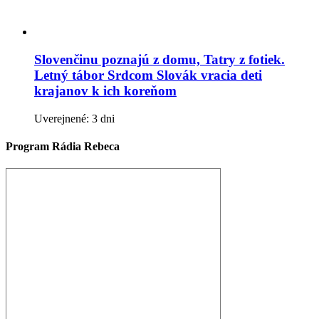
Slovenčinu poznajú z domu, Tatry z fotiek.
Letný tábor Srdcom Slovák vracia deti
krajanov k ich koreňom
Uverejnené: 3 dni
Program Rádia Rebeca