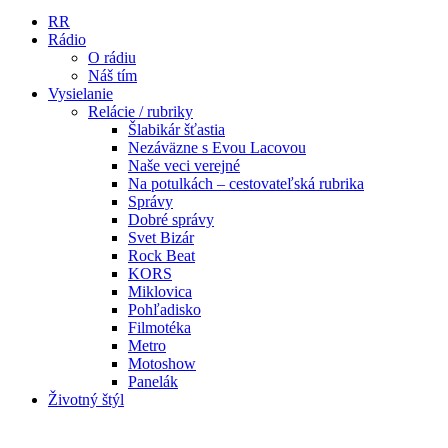
RR
Rádio
O rádiu
Náš tím
Vysielanie
Relácie / rubriky
Šlabikár šťastia
Nezáväzne s Evou Lacovou
Naše veci verejné
Na potulkách – cestovateľská rubrika
Správy
Dobré správy
Svet Bizár
Rock Beat
KORS
Miklovica
Pohľadisko
Filmotéka
Metro
Motoshow
Panelák
Životný štýl