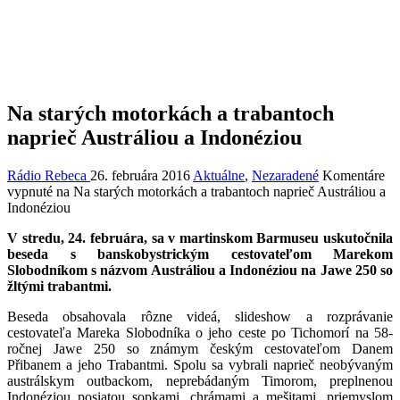
Na starých motorkách a trabantoch
naprieč Austráliou a Indonéziou
Rádio Rebeca
26. februára 2016
Aktuálne
,
Nezaradené
Komentáre
vypnuté
na Na starých motorkách a trabantoch naprieč Austráliou a
Indonéziou
V stredu, 24. februára, sa v martinskom Barmuseu uskutočnila
beseda s banskobystrickým cestovateľom Marekom
Slobodníkom s názvom Austráliou a Indonéziou na Jawe 250 so
žltými trabantmi.
Beseda obsahovala rôzne videá, slideshow a rozprávanie
cestovateľa Mareka Slobodníka o jeho ceste po Tichomorí na 58-
ročnej Jawe 250 so známym českým cestovateľom Danem
Přibanem a jeho Trabantmi. Spolu sa vybrali naprieč neobývaným
austrálskym outbackom, neprebádaným Timorom, preplnenou
Indonéziou posiatou sopkami, chrámami a mešitami, priemyslom