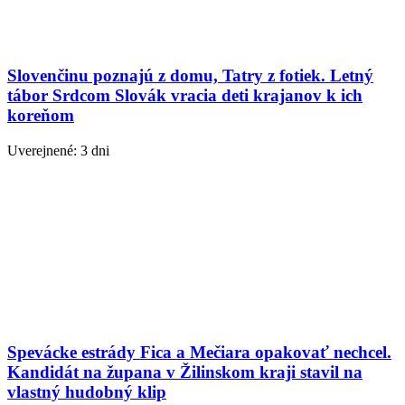
Slovenčinu poznajú z domu, Tatry z fotiek. Letný
tábor Srdcom Slovák vracia deti krajanov k ich
koreňom
Uverejnené: 3 dni
Spevácke estrády Fica a Mečiara opakovať nechcel.
Kandidát na župana v Žilinskom kraji stavil na
vlastný hudobný klip