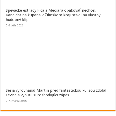
Spevácke estrády Fica a Mečiara opakovať nechcel.
Kandidát na župana v Žilinskom kraji stavil na vlastný
hudobný klip
6. júla 2026
Séria vyrovnaná! Martin pred fantastickou kulisou zdolal
Levice a vynútil si rozhodujúci zápas
7. marca 2026