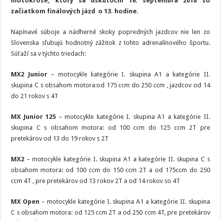
motokrose, ktorý sa uskutoční 16. septembra 2018 so
začiatkom finálových jázd o 13. hodine.
Napínavé súboje a nádherné skoky popredných jazdcov nie len zo
Slovenska sľubujú hodnotný zážitok z tohto adrenalínového športu.
Súťaží sa v týchto triedach:
MX2 Junior
– motocykle kategórie I. skupina A1 a kategórie II.
skupina C s obsahom motora:od 175 ccm do 250 ccm , jazdcov od 14
do 21 rokov s 4T
MX Junior 125
– motocykle kategórie I. skupina A1 a kategórie II.
skupina C s obsahom motora: od 100 ccm do 125 ccm 2T pre
pretekárov od 13 do 19 rokov s 2T
MX2
– motocykle kategórie I. skupina A1 a kategórie II. skupina C s
obsahom motora: od 100 ccm do 150 ccm 2T a od 175ccm do 250
ccm 4T , pre pretekárov od 13 rokov 2T a od 14 rokov so 4T
MX Open
– motocykle kategórie I. skupina A1 a kategórie II. skupina
C s obsahom motora: od 125 ccm 2T a od 250 ccm 4T, pre pretekárov