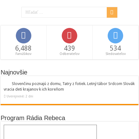
6,488
439
534
Fanúšikov
Odberateľov
Sledovateľov
Najnovšie
Slovenčinu poznajú z domu, Tatry z fotiek. Letný tábor Srdcom Slovák
vracia deti krajanov k ich koreňom
Uverejnené: 2 dni
Program Rádia Rebeca