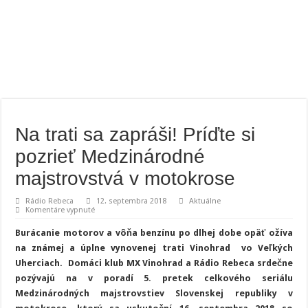
Na trati sa zapráši! Príďte si
pozrieť Medzinárodné
majstrovstvá v motokrose
Rádio Rebeca
12. septembra 2018
Aktuálne
na
Komentáre vypnuté
Na
trati
Burácanie motorov a vôňa benzínu po dlhej dobe opäť ožíva
sa
zapráši!
na známej a úplne vynovenej trati Vinohrad vo Veľkých
Príďte
Uherciach. Domáci klub MX Vinohrad a Rádio Rebeca srdečne
si
pozrieť
pozývajú na v poradí 5. pretek celkového seriálu
Medzinárodné
majstrovstvá
Medzinárodných majstrovstiev Slovenskej republiky v
v
motokrose