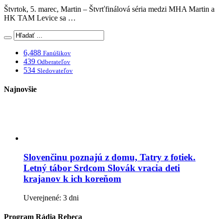
Štvrtok, 5. marec, Martin – Štvrťfinálová séria medzi MHA Martin a
HK TAM Levice sa …
6,488
Fanúšikov
439
Odberateľov
534
Sledovateľov
Najnovšie
Slovenčinu poznajú z domu, Tatry z fotiek.
Letný tábor Srdcom Slovák vracia deti
krajanov k ich koreňom
Uverejnené: 3 dni
Program Rádia Rebeca