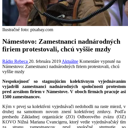
Ilustračné foto: pixabay.com
Námestovo: Zamestnanci nadnárodných
firiem protestovali, chcú vyššie mzdy
Rádio Rebeca
20. februára 2019
Aktuálne
Komentáre vypnuté
na
Námestovo: Zamestnanci nadnárodných firiem protestovali, chcú
vyššie mzdy
Nespokojnosť so stagnujúcim kolektívnym vyjednávaním
vyjadrili zamestnanci nadnárodných spoločností protestom
pred areálom firiem v Námestove. V oboch firmách pracuje asi
1500 zamestnancov.
Kým v prvej sa kolektívni vyjednávači nedohodli na raste miezd, v
druhej na samotnom novom znení kolektívnej zmluvy. Podľa
predsedu Základnej organizácie (ZO) Odborového zväzu (OZ)
KOVO Nižná Mariana Cvancigera, ktorý vedie vyjednávačský tím
za stranu zamestnancov, prvé spoločné stretnutie so