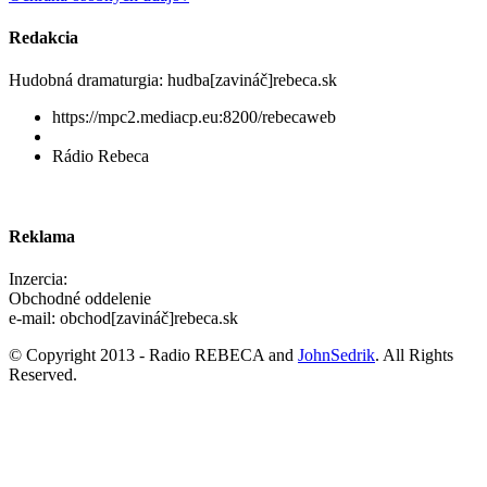
Redakcia
Hudobná dramaturgia: hudba[zavináč]rebeca.sk
https://mpc2.mediacp.eu:8200/rebecaweb
Rádio Rebeca
Reklama
Inzercia:
Obchodné oddelenie
e-mail: obchod[zavináč]rebeca.sk
© Copyright 2013 - Radio REBECA and
JohnSedrik
. All Rights
Reserved.