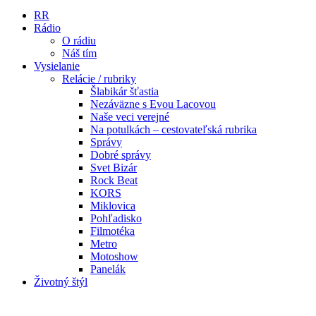
RR
Rádio
O rádiu
Náš tím
Vysielanie
Relácie / rubriky
Šlabikár šťastia
Nezáväzne s Evou Lacovou
Naše veci verejné
Na potulkách – cestovateľská rubrika
Správy
Dobré správy
Svet Bizár
Rock Beat
KORS
Miklovica
Pohľadisko
Filmotéka
Metro
Motoshow
Panelák
Životný štýl