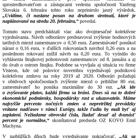
sprostredkovateľom a zástupcami vedenia spoločnosti Yanfeng
Slovakia 6. februára tohto roku neprinieslo jasný výsledok.
„Uvidíme, či nastane posun na druhom stretnutí, ktoré je
naplánované na stredu 20. februára,“
povedal.
Tomuto stavu predchádzali viac ako dvojmesačné kolektívne
vyjednávania. Návrh odborárov predstavoval zvýšenie hodinových
tarifných miezd zamestnancov o 0,50 eura. Zamestnávateľ ponúkol
nárast o 0,16 eura, v ďalších rokovaniach navrhol 0,26 eura a na
poslednom rokovaní znížil návrh na 0,20 eura. To vyústilo do
vyhlásenia štrajkovej pohotovosti zamestnancov od 8. januára a aj
do úvah o ostrom štrajku. Podobne sa vyvíjala aj situácia vo firme
Visteon, kde od polovice novembra vyjednávajú podnikovú
kolektívnu zmluvu na roky 2019 až 2020. Odborári požadujú
v obidvoch spoločnostiach zvýšenie miezd o približne 80 eur,
zamestnávateľ ho ponúka maximálne do 30 eur.
„Ak ide
o zvyšovanie platov, každá firma sa bráni. Dnes sú na to dobré
ekonomické podmienky, hospodársky rast a ukazovatele. Máme
najvyššie percento nočných zmien a nepretržitej prevádzky
vrátane nadčasov v rámci Európy, takže ľudia by mali byť aj
zaplatení. Nežiadame obrovské čísla, žiadať desať až dvanásť
percent je normálne,“
skonštatoval predseda OZ KOVO Emil
Machyna.
V najbližších dňoch bude vyjednávanie pokračovať.
„
Ak sa