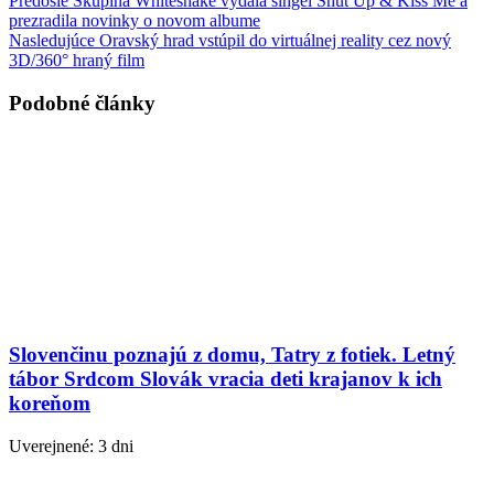
Predošlé
Skupina Whitesnake vydala singel Shut Up & Kiss Me a
prezradila novinky o novom albume
Nasledujúce
Oravský hrad vstúpil do virtuálnej reality cez nový
3D/360° hraný film
Podobné články
Slovenčinu poznajú z domu, Tatry z fotiek. Letný
tábor Srdcom Slovák vracia deti krajanov k ich
koreňom
Uverejnené: 3 dni