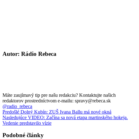
Autor: Rádio Rebeca
Máte zaujímavý tip pre našu redakciu? Kontaktujte našich
redaktorov prostredníctvom e-mailu: spravy@rebeca.sk
@radio_rebeca
Predošlé
Dolný Kubín: ZUŠ Ivana Ballu má nové okná
Nasledujúce
VIDEO: Začína sa nová etapa martinského hokeja.
Vedenie predstavilo vízie
Podobné články