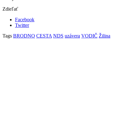
Zdieľať
Facebook
Twitter
Tags
BRODNO
CESTA
NDS
uzávera
VODIČ
Žilina