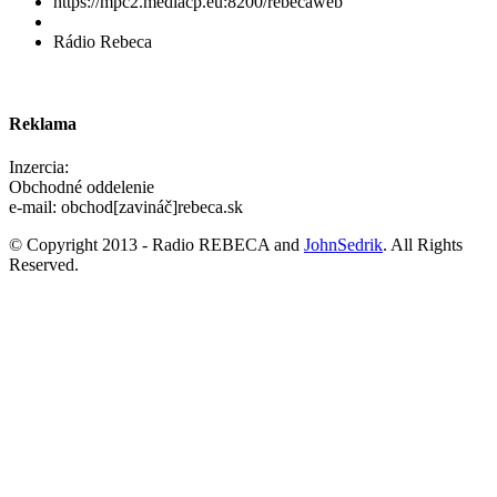
https://mpc2.mediacp.eu:8200/rebecaweb
Rádio Rebeca
Reklama
Inzercia:
Obchodné oddelenie
e-mail: obchod[zavináč]rebeca.sk
© Copyright 2013 - Radio REBECA and
JohnSedrik
. All Rights
Reserved.