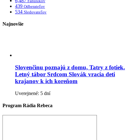
6,487
Fanúšikov
439
Odberateľov
534
Sledovateľov
Najnovšie
Slovenčinu poznajú z domu, Tatry z fotiek.
Letný tábor Srdcom Slovák vracia deti
krajanov k ich koreňom
Uverejnené: 5 dní
Program Rádia Rebeca