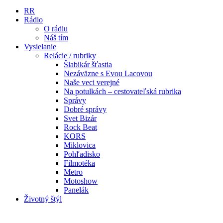
RR
Rádio
O rádiu
Náš tím
Vysielanie
Relácie / rubriky
Šlabikár šťastia
Nezáväzne s Evou Lacovou
Naše veci verejné
Na potulkách – cestovateľská rubrika
Správy
Dobré správy
Svet Bizár
Rock Beat
KORS
Miklovica
Pohľadisko
Filmotéka
Metro
Motoshow
Panelák
Životný štýl