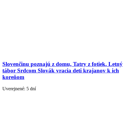
Slovenčinu poznajú z domu, Tatry z fotiek. Letný
tábor Srdcom Slovák vracia deti krajanov k ich
koreňom
Uverejnené: 5 dní