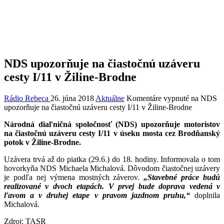
NDS upozorňuje na čiastočnú uzáveru
cesty I/11 v Žiline-Brodne
Rádio Rebeca
26. júna 2018
Aktuálne
Komentáre vypnuté
na NDS
upozorňuje na čiastočnú uzáveru cesty I/11 v Žiline-Brodne
Národná diaľničná spoločnosť (NDS) upozorňuje motoristov
na čiastočnú uzáveru cesty I/11 v úseku mosta cez Brodňanský
potok v Žiline-Brodne.
Uzávera trvá až do piatka (29.6.) do 18. hodiny. Informovala o tom
hovorkyňa NDS Michaela Michalová. Dôvodom čiastočnej uzávery
je podľa nej výmena mostných záverov.
„Stavebné práce budú
realizované v dvoch etapách. V prvej bude doprava vedená v
ľavom a v druhej etape v pravom jazdnom pruhu,“
doplnila
Michalová.
Zdroj: TASR