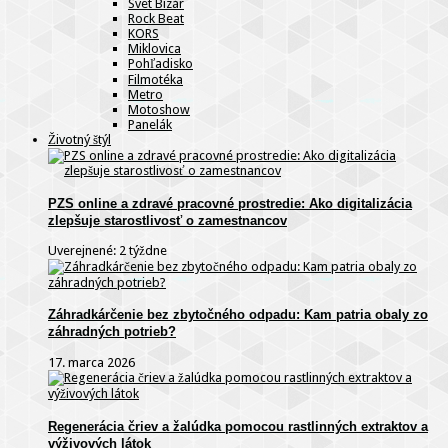
Svet Bizár
Rock Beat
KORS
Miklovica
Pohľadisko
Filmotéka
Metro
Motoshow
Panelák
Životný štýl
PZS online a zdravé pracovné prostredie: Ako digitalizácia
zlepšuje starostlivosť o zamestnancov
Uverejnené: 2 týždne
Záhradkárčenie bez zbytočného odpadu: Kam patria obaly zo
záhradných potrieb?
17. marca 2026
Regenerácia čriev a žalúdka pomocou rastlinných extraktov a
výživových látok