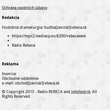
Ochrana osobných údajov
Redakcia
Hudobná dramaturgia: hudba[zavináč]rebeca.sk
https://mpc2.mediacp.eu:8200/rebecaweb
Rádio Rebeca
Reklama
Inzercia:
Obchodné oddelenie
e-mail: obchod[zavináč]rebeca.sk
© Copyright 2013 - Radio REBECA and
JohnSedrik
. All
Rights Reserved.