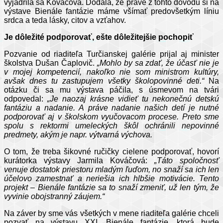
vyjadrila sa Kováčová. Dodala, že práve z tohto dôvodu si na
výstave Bienále fantázie máme všímať predovšetkým líniu
srdca a teda lásky, citov a vzťahov.
Je dôležité podporovať, ešte dôležitejšie pochopiť
Pozvanie od riaditeľa Turčianskej galérie prijal aj minister
školstva Dušan Čaplovič.
„Mohlo by sa zdať, že účasť nie je
v mojej kompetencií, nakoľko nie som ministrom kultúry,
avšak dnes tu zastupujem všetky školopovinné deti.“
Na
otázku či sa mu výstava páčila, s úsmevom na tvári
odpovedal:
„Je naozaj krásne vidieť tu nekonečnú detskú
fantáziu a nadanie. A práve nadanie našich detí je nutné
podporovať aj v školskom vyučovacom procese. Preto sme
spolu s rektormi umeleckých škôl ochránili nepovinné
predmety, akým je napr. výtvarná výchova.
O tom, že treba šikovné ručičky cielene podporovať, hovorí
kurátorka výstavy Jarmila Kováčová:
„Táto spoločnosť
venuje dostatok priestoru mladým ľuďom, no snaží sa ich len
účelovo zamestnať a neriešia ich hlbšie motivácie. Tento
projekt – Bienále fantázie sa to snaží zmeniť, už len tým, že
vyvinie obojstranný záujem.“
Na záver by sme vás všetkých v mene riaditeľa galérie chceli
pozvať na výstavu XXI. Bienále fantázie, ktorá bude