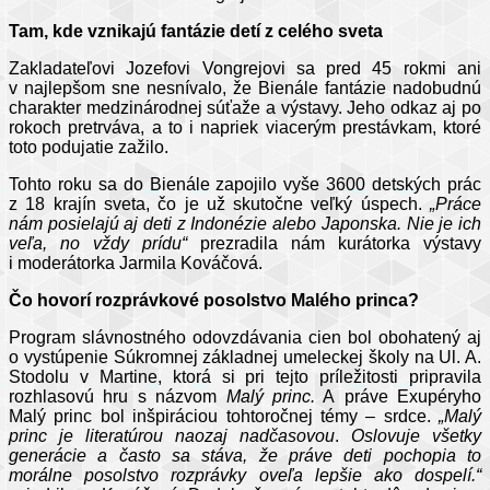
Tam, kde vznikajú fantázie detí z celého sveta
Zakladateľovi Jozefovi Vongrejovi sa pred 45 rokmi ani
v najlepšom sne nesnívalo, že Bienále fantázie nadobudnú
charakter medzinárodnej súťaže a výstavy. Jeho odkaz aj po
rokoch pretrváva, a to i napriek viacerým prestávkam, ktoré
toto podujatie zažilo.
Tohto roku sa do Bienále zapojilo vyše 3600 detských prác
z 18 krajín sveta, čo je už skutočne veľký úspech.
„Práce
nám posielajú aj deti z Indonézie alebo Japonska. Nie je ich
veľa, no vždy prídu“
prezradila nám kurátorka výstavy
i moderátorka Jarmila Kováčová.
Čo hovorí rozprávkové posolstvo Malého princa?
Program slávnostného odovzdávania cien bol obohatený aj
o vystúpenie Súkromnej základnej umeleckej školy na Ul. A.
Stodolu v Martine, ktorá si pri tejto príležitosti pripravila
rozhlasovú hru s názvom
Malý princ.
A práve Exupéryho
Malý princ bol inšpiráciou tohtoročnej témy – srdce.
„Malý
princ je literatúrou naozaj nadčasovou
.
Oslovuje všetky
generácie a často sa stáva, že práve deti pochopia to
morálne posolstvo rozprávky oveľa lepšie ako dospelí.“