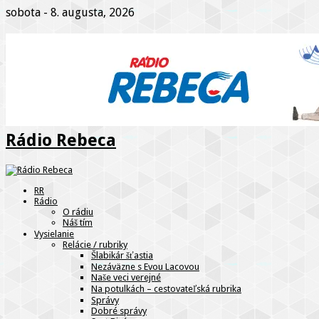
sobota - 8. augusta, 2026
Rádio Rebeca
RR
Rádio
O rádiu
Náš tím
Vysielanie
Relácie / rubriky
Šlabikár šťastia
Nezáväzne s Evou Lacovou
Naše veci verejné
Na potulkách – cestovateľská rubrika
Správy
Dobré správy