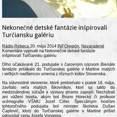
Nekonečné detské fantázie inšpirovali
Turčiansku galériu
Rádio Rebeca
20. mája 2014
INFOregión
,
Nezaradené
Komentáre vypnuté
na Nekonečné detské fantázie
inšpirovali Turčiansku galériu
Dlho očakávané 21. podujatie s čarovným názvom
Bienále
fantázie
prilákalo do Turčianskej galérie v Martine malých
i veľkých nadšencov umenia z rôznych kútov Slovenska.
Na slávnostné otvorenie, ktoré prebiehalo v piatok 16. mája,
zavítalo veľa malých šikovníkov, ktorí sa takto do
medzinárodnej súťaže a výstavy priamo zapojili. Nechýbali
ani vážení hostia, akým bol Bruno Horecký či profesor
scénografie VŠMU Jozef Ciller. Špeciálnym hosťom
tohtoročného podujatia bol minister školstva Dušan
Čaplovič, ktorý do Turčianskej galérie v Martine prišiel
odovzdať cenu Jozefa Vongreja.