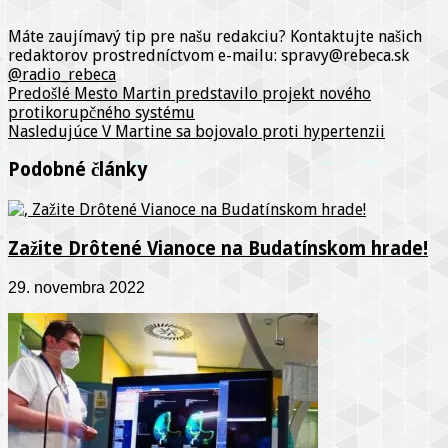
Máte zaujímavý tip pre našu redakciu? Kontaktujte našich
redaktorov prostredníctvom e-mailu: spravy@rebeca.sk
@radio_rebeca
Predošlé
Mesto Martin predstavilo projekt nového
protikorupčného systému
Nasledujúce
V Martine sa bojovalo proti hypertenzii
Podobné články
Zažite Drôtené Vianoce na Budatínskom hrade!
29. novembra 2022