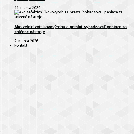
11. marca 2026
Ako zefektívniť kovovýrobu a prestať vyhadzovať peniaze za
zničené nástroje
2. marca 2026
Kontakt