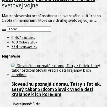
svetovej vojne
Matica slovenská ocení osobnosti slovenského kultúrneho
života in memoriam, ktoré sa v druhej svetovej vojne …
6,487
Fanúšikov
439
Odberateľov
534
Sledovateľov
Najnovšie
Slovenčinu poznajú z domu, Tatry z fotiek.
Letný tábor Srdcom Slovák vracia deti
krajanov k ich koreňom
Uverejnené: 3 dni