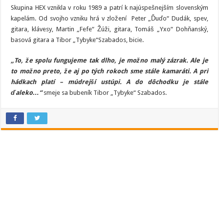
Skupina HEX vznikla v roku 1989 a patrí k najúspešnejším slovenským
kapelám. Od svojho vzniku hrá v zložení Peter „Ďuďo“ Dudák, spev,
gitara, klávesy, Martin „Fefe“ Žúži, gitara, Tomáš „Yxo“ Dohňanský,
basová gitara a Tibor „Tybyke“Szabados, bicie.
„To, že spolu fungujeme tak dlho, je možno malý zázrak. Ale je
to možno preto, že aj po tých rokoch sme stále kamaráti. A pri
hádkach platí – múdrejší ustúpi. A do dôchodku je stále
ďaleko…“
smeje sa bubeník Tibor „Tybyke“ Szabados.