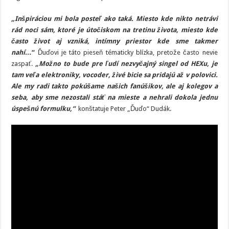
„Inšpiráciou mi bola posteľ ako taká. Miesto kde nikto netrávi
rád noci sám, ktoré je útočiskom na tretinu života, miesto kde
často život aj vzniká, intímny priestor kde sme takmer
nahí…
“
Ďuďovi je táto pieseň tématicky blízka, pretože často nevie
zaspať.
„Možno to bude pre ľudí nezvyčajný singel od HEXu, je
tam veľa elektroniky, vocoder, živé bicie sa pridajú až v polovici.
Ale my radi takto pokúšame našich fanúšikov, ale aj kolegov a
seba, aby sme nezostali stáť na mieste a nehrali dokola jednu
úspešnú formulku,“
konštatuje Peter „Ďuďo“ Dudák.