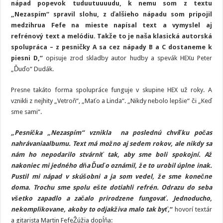
nápad popevok tuduutuuuudu, k nemu som z textu
„Nezaspím“ spravil slohu, z ďalšieho nápadu som pripojil
medzihrua Fefe na mieste napísal text a vymyslel aj
refrénový text a melódiu. Takže to je naša klasická autorská
spolupráca – z pesničky A sa cez nápady B a C dostaneme k
piesni D,“
opisuje zrod skladby autor hudby a spevák HEXu Peter
„Ďuďo“ Dudák.
Presne takáto forma spolupráce funguje v skupine HEX už roky. A
vznikli z nejhity „Vetroň“, „Maťo a Linda“. „Nikdy nebolo lepšie“ či „Keď
sme sami“.
„Pesnička „Nezaspím“ vznikla na poslednú chvíľku počas
nahrávaniaalbumu. Text má možno aj sedem rokov, ale nikdy sa
nám ho nepodarilo stvárniť tak, aby sme boli spokojní. Až
nakoniec mi jedného dňa Ďuďo oznámil, že to urobil úplne inak.
Pustil mi nápad v skúšobni a ja som vedel, že sme konečne
doma. Trochu sme spolu ešte dotiahli refrén. Odrazu do seba
všetko zapadlo a začalo prirodzene fungovať. Jednoducho,
nekomplikovane, akoby to odjakživa malo tak byť,
“
hovorí textár
a gitarista Martin FefeŽúžia dopĺňa: