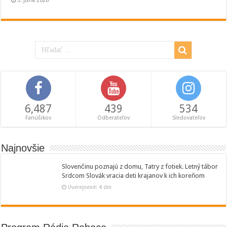
3. júna 2026
6,487
439
534
Fanúšikov
Odberateľov
Sledovateľov
Najnovšie
Slovenčinu poznajú z domu, Tatry z fotiek. Letný tábor
Srdcom Slovák vracia deti krajanov k ich koreňom
Uverejnené: 4 dni