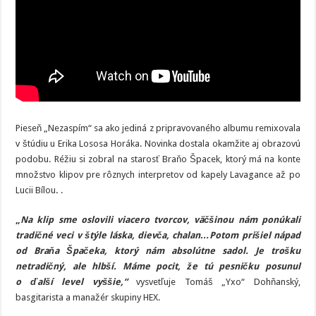
Pieseň „Nezaspím“ sa ako jediná z pripravovaného albumu remixovala
v štúdiu u Erika Lososa Horáka. Novinka dostala okamžite aj obrazovú
podobu. Réžiu si zobral na starosť Braňo Špacek, ktorý má na konte
množstvo klipov pre rôznych interpretov od kapely Lavagance až po
Lucii Bílou
.
.
„
Na klip sme oslovili viacero tvorcov, väčšinou nám ponúkali
tradičné veci v štýle láska, dievča, chalan…Potom prišiel nápad
od Braňa Špačeka, ktorý nám absolútne sadol. Je trošku
netradičný, ale hlbší. Máme pocit, že tú pesničku posunul
o ďalší level vyššie,“
vysvetľuje Tomáš „Yxo“ Dohňanský,
basgitarista a manažér skupiny HEX.