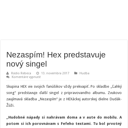
Nezaspím! Hex predstavuje
nový singel
Rádio Rebeca
13. novembra 2017
Hudba
na
Komentáre vypnuté
Nezaspím!
Hex
Skupina HEX vie svojich fanúšikov vždy prekvapiť. Po skladbe „Ľahký
predstavuje
nový
song“ predstavuje ďalší singel z pripravovaného albumu. Zvukovo
singel
zaujímavá skladba „Nezaspím“ je z HEXáckej autorskej dielne Dudák-
Žúži.
„Hudobné
nápady si nahrávam doma a v aute do mobilu. A
potom si ich porovnávam s Fefeho textami. Tu bol prvotný