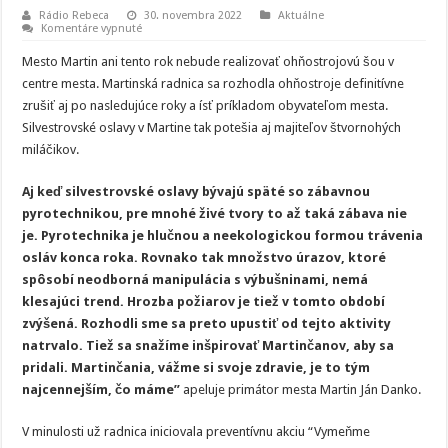
Rádio Rebeca
30. novembra 2022
Aktuálne
na
Komentáre vypnuté
Ohňostrojom
v
Mesto Martin ani tento rok nebude realizovať ohňostrojovú šou v
Martine
je
centre mesta. Martinská radnica sa rozhodla ohňostroje definitívne
definitívny
zrušiť aj po nasledujúce roky a ísť príkladom obyvateľom mesta.
koniec
Silvestrovské oslavy v Martine tak potešia aj majiteľov štvornohých
miláčikov.
Aj keď silvestrovské oslavy bývajú späté so zábavnou
pyrotechnikou, pre mnohé živé tvory to až taká zábava nie
je. Pyrotechnika je hlučnou a neekologickou formou trávenia
osláv konca roka. Rovnako tak množstvo úrazov, ktoré
spôsobí neodborná manipulácia s výbušninami, nemá
klesajúci trend. Hrozba požiarov je tiež v tomto období
zvýšená. Rozhodli sme sa preto upustiť od tejto aktivity
natrvalo. Tiež sa snažíme inšpirovať Martinčanov, aby sa
pridali. Martinčania, vážme si svoje zdravie, je to tým
najcennejším, čo máme”
apeluje primátor mesta Martin Ján Danko.
V minulosti už radnica iniciovala preventívnu akciu “Vymeňme