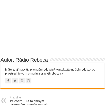
Autor: Rádio Rebeca
Máte zaujímavý tip pre našu redakciu? Kontaktujte našich redaktorov
prostredníctvom e-mailu: spravy@rebeca.sk
Predošlé
Paleoart – Za tajomným
jaskynným umením praveku