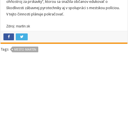
ohňostroj za prskavky”, ktorou sa snažila občanov edukovať o
škodlivosti zábavnej pyrotechniky aj v spolupráci s mestskou políciou.
V tejto činnosti plánuje pokračovať.
Zdroj: martin.sk
Tags
MESTO MARTIN