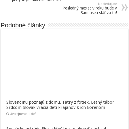
Nasledujúce
Posledný mesiac v roku bude v
Barmuseu stáť za to!
Podobné články
Slovenčinu poznajú z domu, Tatry z fotiek. Letný tábor
Srdcom Slovák vracia deti krajanov k ich koreňom
Uverejnené: 1 deň
Spevácke estrády Fica a Mečiara opakovať nechcel.