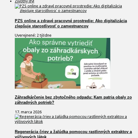
Životný štýl
PZS online a zdravé pracovné prostredie: Ako digitalizácia
zlepšuje starostlivosť o zamestnancov
Uverejnené: 2 týždne
Záhradkárčenie bez zbytočného odpadu: Kam patria obaly zo
záhradných potrieb?
17. marca 2026
Regenerácia čriev a žalúdka pomocou rastlinných extraktov a
výživových látok