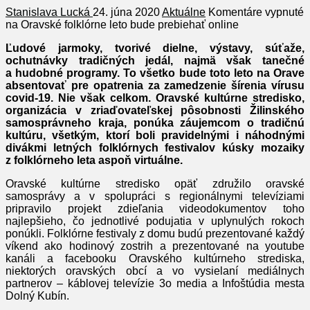
Stanislava Lucká
24. júna 2020
Aktuálne
Komentáre vypnuté
na Oravské folklórne leto bude prebiehať online
Ľudové jarmoky, tvorivé dielne, výstavy, súťaže,
ochutnávky tradičných jedál, najmä však tanečné
a hudobné programy. To všetko bude toto leto na Orave
absentovať pre opatrenia za zamedzenie šírenia vírusu
covid-19. Nie však celkom. Oravské kultúrne stredisko,
organizácia v zriaďovateľskej pôsobnosti Žilinského
samosprávneho kraja, ponúka záujemcom o tradičnú
kultúru, všetkým, ktorí boli pravidelnými i náhodnými
divákmi letných folklórnych festivalov kúsky mozaiky
z folklórneho leta aspoň virtuálne.
Oravské kultúrne stredisko opäť združilo oravské
samosprávy a v spolupráci s regionálnymi televíziami
pripravilo projekt zdieľania videodokumentov toho
najlepšieho, čo jednotlivé podujatia v uplynulých rokoch
ponúkli. Folklórne festivaly z domu budú prezentované každý
víkend ako hodinový zostrih a prezentované na youtube
kanáli a facebooku Oravského kultúrneho strediska,
niektorých oravských obcí a vo vysielaní mediálnych
partnerov – káblovej televízie 3o media a Infoštúdia mesta
Dolný Kubín.