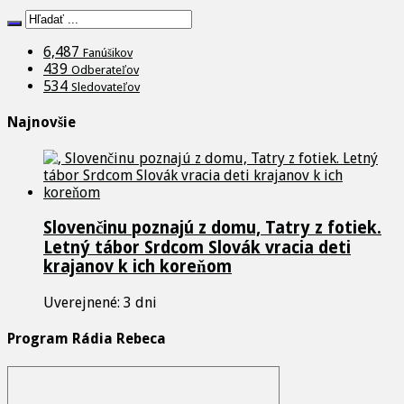
6,487
Fanúšikov
439
Odberateľov
534
Sledovateľov
Najnovšie
Slovenčinu poznajú z domu, Tatry z fotiek.
Letný tábor Srdcom Slovák vracia deti
krajanov k ich koreňom
Uverejnené: 3 dni
Program Rádia Rebeca