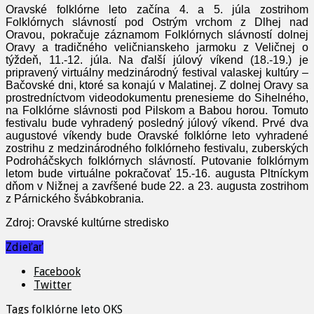
Oravské folklórne leto začína 4. a 5. júla zostrihom
Folklórnych slávností pod Ostrým vrchom z Dlhej nad
Oravou, pokračuje záznamom Folklórnych slávností dolnej
Oravy a tradičného veličnianskeho jarmoku z Veličnej o
týždeň, 11.-12. júla. Na ďalší júlový víkend (18.-19.) je
pripravený virtuálny medzinárodný festival valaskej kultúry –
Bačovské dni, ktoré sa konajú v Malatinej. Z dolnej Oravy sa
prostredníctvom videodokumentu prenesieme do Sihelného,
na Folklórne slávnosti pod Pilskom a Babou horou. Tomuto
festivalu bude vyhradený posledný júlový víkend. Prvé dva
augustové víkendy bude Oravské folklórne leto vyhradené
zostrihu z medzinárodného folklórneho festivalu, zuberských
Podroháčskych folklórnych slávností. Putovanie folklórnym
letom bude virtuálne pokračovať 15.-16. augusta Pltníckym
dňom v Nižnej a zavŕšené bude 22. a 23. augusta zostrihom
z Párnického švábkobrania.
Zdroj: Oravské kultúrne stredisko
Zdieľať
Facebook
Twitter
Tags
folklórne leto
OKS