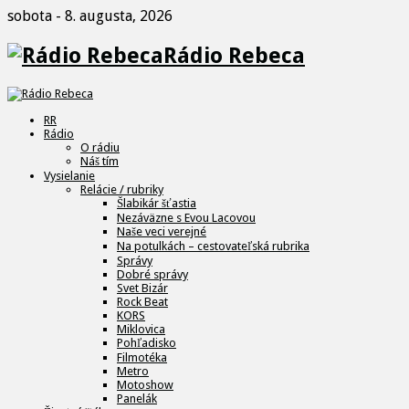
sobota - 8. augusta, 2026
Rádio Rebeca
RR
Rádio
O rádiu
Náš tím
Vysielanie
Relácie / rubriky
Šlabikár šťastia
Nezáväzne s Evou Lacovou
Naše veci verejné
Na potulkách – cestovateľská rubrika
Správy
Dobré správy
Svet Bizár
Rock Beat
KORS
Miklovica
Pohľadisko
Filmotéka
Metro
Motoshow
Panelák