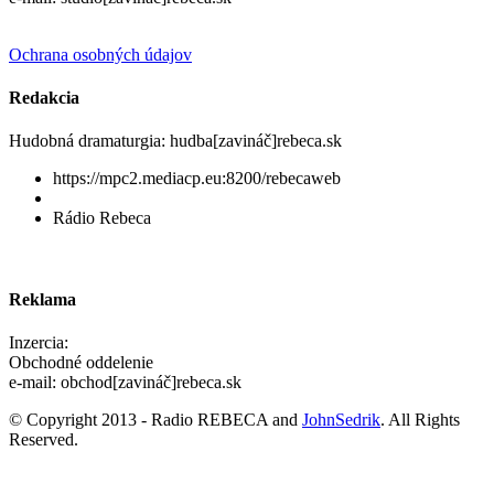
Ochrana osobných údajov
Redakcia
Hudobná dramaturgia: hudba[zavináč]rebeca.sk
https://mpc2.mediacp.eu:8200/rebecaweb
Rádio Rebeca
Reklama
Inzercia:
Obchodné oddelenie
e-mail: obchod[zavináč]rebeca.sk
© Copyright 2013 - Radio REBECA and
JohnSedrik
. All Rights
Reserved.