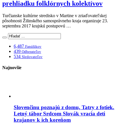
prehliadku folklórnych kolektívov
Turčianske kultúrne stredisko v Martine v zriaďovateľskej
pôsobnosti Žilinského samosprávneho kraja organizuje 23.
septembra 2017 krajskú postupovú …
6,487
Fanúšikov
439
Odberateľov
534
Sledovateľov
Najnovšie
Slovenčinu poznajú z domu, Tatry z fotiek.
Letný tábor Srdcom Slovák vracia deti
krajanov k ich koreňom