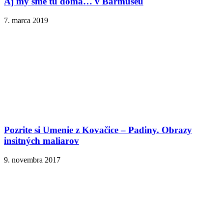
Aj my sme tu doma… v Barmuseu
7. marca 2019
Pozrite si Umenie z Kovačice – Padiny. Obrazy
insitných maliarov
9. novembra 2017