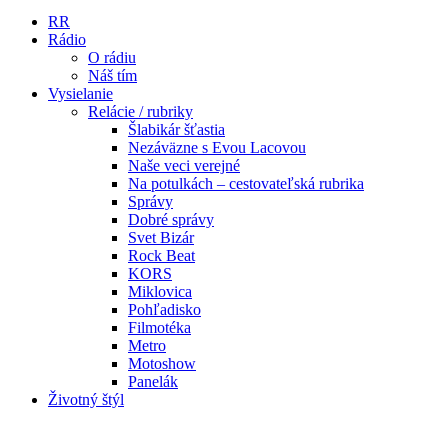
RR
Rádio
O rádiu
Náš tím
Vysielanie
Relácie / rubriky
Šlabikár šťastia
Nezáväzne s Evou Lacovou
Naše veci verejné
Na potulkách – cestovateľská rubrika
Správy
Dobré správy
Svet Bizár
Rock Beat
KORS
Miklovica
Pohľadisko
Filmotéka
Metro
Motoshow
Panelák
Životný štýl