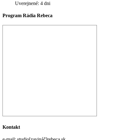
Uverejnené: 4 dni
Program Rádia Rebeca
Kontakt
e-mail: studio[zavináč]rebeca.sk