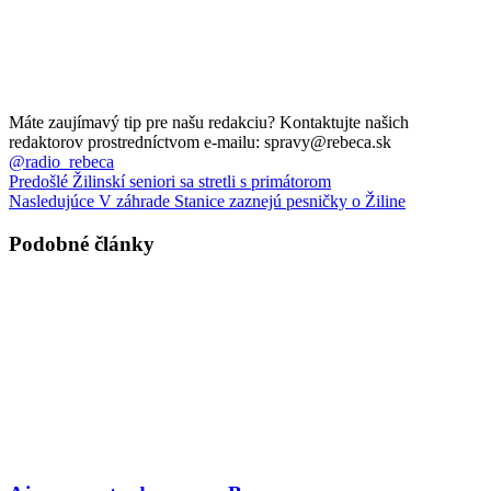
Máte zaujímavý tip pre našu redakciu? Kontaktujte našich
redaktorov prostredníctvom e-mailu: spravy@rebeca.sk
@radio_rebeca
Predošlé
Žilinskí seniori sa stretli s primátorom
Nasledujúce
V záhrade Stanice zaznejú pesničky o Žiline
Podobné články