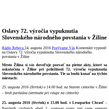
Oslavy 72. výročia vypuknutia
Slovenského národného povstania v Žiline
Rádio Rebeca
24. augusta 2016
Pozývame Vás
Komentáre vypnuté
na Oslavy 72. výročia vypuknutia Slovenského národného
povstania v Žiline
Mesto Žilina si vás dovoľuje pozvať na pietne akty, ktoré sa
uskutočnia v Žiline pri príležitosti 72. výročia vypuknutia
Slovenského národného povstania. Tie sa budú konať na týchto
miestach:
25. augusta 2016 (štvrtok) o 14.00 hod. na Starom cintoríne v Žiline
– hrob partizána (stretnutie pri vstupe na cintorín)
25. augusta 2016 (štvrtok) o 15.00 hod. v Lesoparku Chrasť
–
Pamätník civilných obetí 2. svetovej vojny (pri ceste smerom