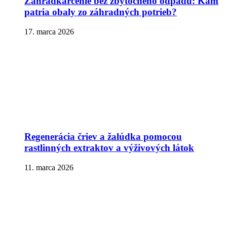
Záhradkárčenie bez zbytočného odpadu: Kam
patria obaly zo záhradných potrieb?
17. marca 2026
Regenerácia čriev a žalúdka pomocou
rastlinných extraktov a výživových látok
11. marca 2026