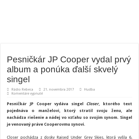
Pesničkár JP Cooper vydal prvý
album a ponúka ďalší skvelý
singel
Rádio Rebeca
21. novembra 2017
Hudba
na
Komentáre vypnuté
Pesničkár
JP
Pesničkár JP Cooper vydáva singel
Closer
, ktorého text
Cooper
vydal
pojednáva o manželovi, ktorý stratil svoju ženu, ale
prvý
nachádza riešenie a nádej vo vzťahu so svojím synom. Singel
album
a
je venovaný práve Cooperovmu synovi
.
ponúka
ďalší
skvelý
Closer pochádza z dosky Raised Under Grey Skies, ktorá vyšla 6.
singel