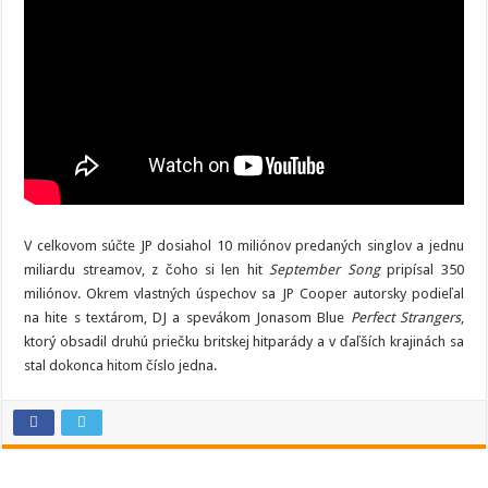
V celkovom súčte JP dosiahol 10 miliónov predaných singlov a jednu
miliardu streamov, z čoho si len hit
September Song
pripísal 350
miliónov. Okrem vlastných úspechov sa JP Cooper autorsky podieľal
na hite s textárom, DJ a spevákom Jonasom Blue
Perfect Strangers
,
ktorý obsadil druhú priečku britskej hitparády a v ďaľších krajinách sa
stal dokonca hitom číslo jedna.