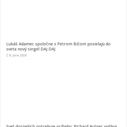
Lukáš Adamec spoločne s Petrom Bičom posielajú do
sveta nový singel DAJ DAJ
8. júna 2026
Svet dospelých potrebuje príbehy: Richard Autner vydáva