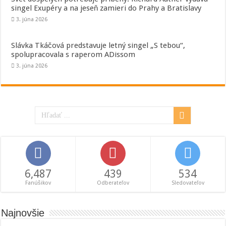
singel Exupéry a na jeseň zamieri do Prahy a Bratislavy
3. júna 2026
Slávka Tkáčová predstavuje letný singel „S tebou“,
spolupracovala s raperom ADissom
3. júna 2026
6,487
439
534
Fanúšikov
Odberateľov
Sledovateľov
Najnovšie