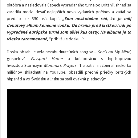
októbra a nasledovala úspech vypredaného turné po Británii. Ihneď sa
zaradila medzi desať najlepších novo vydaných počinov a zatiaľ sa
predalo cez 350 tisíc kópií.
„Som neskutočne rád, že je môj
debutový album konečne vonku. Od hrania pred hŕstkou ľudí po
vypredané európske turné som ušiel kus cesty. Na albume je to
všetko zaznamenané,“
približuje dosku JP.
Doska obsahuje veľa nezabudnuteľných songov –
She’s on My Mind
,
gospelovú
Passport Home
a kolaboráciu s hip-hopovou
hviezdou Stormzym
Momma’s Prayers
. Tie zatiaľ nazbierali niekoľko
miliónov zhliadnutí na YouTube, obsadili predné priečky britských
hitparád a vo Švédsku a Írsku sa stali dvakrát platinovými.