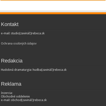
Kontakt
e-mail: studio[zavináč]rebeca.sk
Ochrana osobných údajov
Redakcia
Hudobná dramaturgia: hudba[zavináč]rebeca.sk
Reklama
Inzercia:
Obchodné oddelenie
e-mail: obchod[zavináč]rebeca.sk