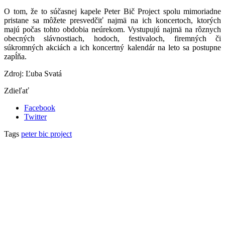
O tom, že to súčasnej kapele Peter Bič Project spolu mimoriadne
pristane sa môžete presvedčiť najmä na ich koncertoch, ktorých
majú počas tohto obdobia neúrekom. Vystupujú najmä na rôznych
obecných slávnostiach, hodoch, festivaloch, firemných či
súkromných akciách a ich koncertný kalendár na leto sa postupne
zapĺňa.
Zdroj: Ľuba Svatá
Zdieľať
Facebook
Twitter
Tags
peter bic project