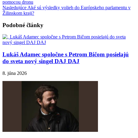
pomocou dronu
Nasledujúce
Aké sú výsledky volieb do Európskeho parlamentu v
Žilinskom kraji?
Podobné články
Lukáš Adamec spoločne s Petrom Bičom posielajú
do sveta nový singel DAJ DAJ
8. júna 2026