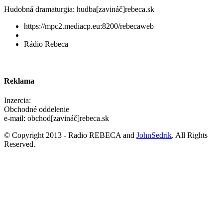
Hudobná dramaturgia: hudba[zavináč]rebeca.sk
https://mpc2.mediacp.eu:8200/rebecaweb
Rádio Rebeca
Reklama
Inzercia:
Obchodné oddelenie
e-mail: obchod[zavináč]rebeca.sk
© Copyright 2013 - Radio REBECA and
JohnSedrik
. All Rights
Reserved.