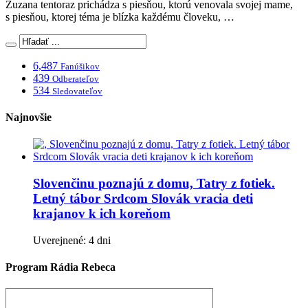
Zuzana tentoraz prichádza s piesňou, ktorú venovala svojej mame,
s piesňou, ktorej téma je blízka každému človeku, …
6,487
Fanúšikov
439
Odberateľov
534
Sledovateľov
Najnovšie
Slovenčinu poznajú z domu, Tatry z fotiek.
Letný tábor Srdcom Slovák vracia deti
krajanov k ich koreňom
Uverejnené: 4 dni
Program Rádia Rebeca