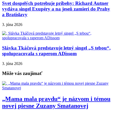
Svet dospelých potrebuje príbehy: Richard Autner
vydáva singel Exupéry a na jeseň zamieri do Prahy
a Bratislavy
3. júna 2026
Slávka Tkáčová predstavuje letný singel „S tebou“,
spolupracovala s raperom ADissom
3. júna 2026
Môže vás zaujímať
„Mama mala pravdu“ je názvom i témou
novej piesne Zuzany Smatanovej