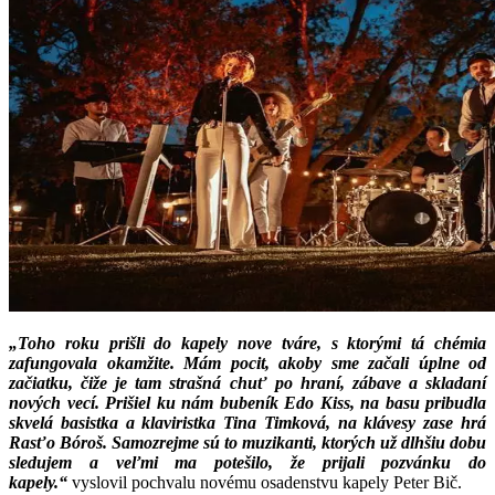
„Toho roku prišli do kapely nove tváre, s ktorými tá chémia
zafungovala okamžite. Mám pocit, akoby sme začali úplne od
začiatku, čiže je tam strašná chuť po hraní, zábave a skladaní
nových vecí. Prišiel ku nám bubeník Edo Kiss, na basu pribudla
skvelá basistka a klaviristka Tina Timková, na klávesy zase hrá
Rasťo Bóroš. Samozrejme sú to muzikanti, ktorých už dlhšiu dobu
sledujem a veľmi ma potešilo, že prijali pozvánku do
kapely.“
vyslovil pochvalu novému osadenstvu kapely Peter Bič.