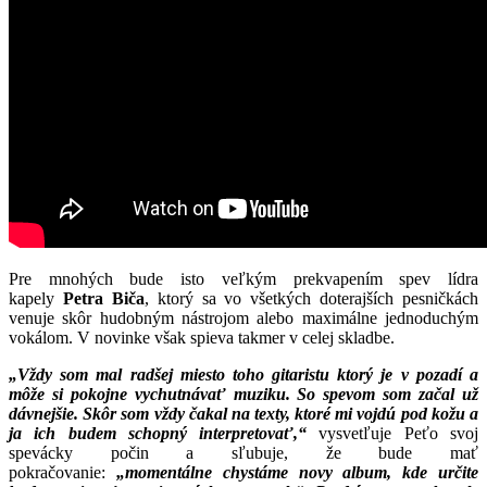
Pre mnohých bude isto veľkým prekvapením spev lídra
kapely
Petra Biča
, ktorý sa vo všetkých doterajších pesničkách
venuje skôr hudobným nástrojom alebo maximálne jednoduchým
vokálom. V novinke však spieva takmer v celej skladbe.
„Vždy som mal radšej miesto toho gitaristu ktorý je v pozadí a
môže si pokojne vychutnávať muziku. So spevom som začal už
dávnejšie. Skôr som vždy čakal na texty, ktoré mi vojdú pod kožu a
ja ich budem schopný interpretovať,“
vysvetľuje Peťo svoj
spevácky počin a sľubuje, že bude mať
pokračovanie:
„momentálne chystáme novy album, kde určite