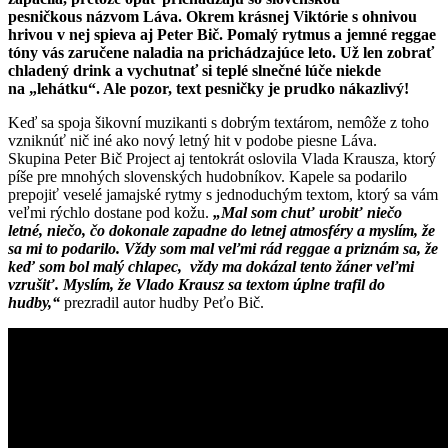
pesničkous názvom Láva. Okrem krásnej Viktórie s ohnivou
hrivou v nej spieva aj Peter Bič. Pomalý rytmus a jemné reggae
tóny vás zaručene naladia na prichádzajúce leto. Už len zobrať
chladený drink a vychutnať si teplé slnečné lúče niekde
na „lehátku“. Ale pozor, text pesničky je prudko nákazlivý!
Keď sa spoja šikovní muzikanti s dobrým textárom, nemôže z toho
vzniknúť nič iné ako nový letný hit v podobe piesne Láva.
Skupina Peter Bič Project aj tentokrát oslovila Vlada Krausza, ktorý
píše pre mnohých slovenských hudobníkov. Kapele sa podarilo
prepojiť veselé jamajské rytmy s jednoduchým textom, ktorý sa vám
veľmi rýchlo dostane pod kožu.
„Mal som chuť urobiť niečo
letné, niečo, čo dokonale zapadne do letnej atmosféry a myslím, že
sa mi to podarilo. Vždy som mal veľmi rád reggae a priznám sa, že
keď som bol malý chlapec, vždy ma dokázal tento žáner veľmi
vzrušiť. Myslím, že Vlado Krausz sa textom úplne trafil do
hudby,“
prezradil autor hudby Peťo Bič.