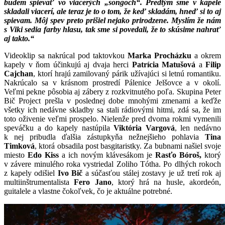
budem spievať vo viacerých „songoch“. Predtým sme v kapele
skladali viacerí, ale teraz je to o tom, že keď skladám, hneď si to aj
spievam. Môj spev preto prišiel nejako prirodzene. Myslím že nám
s Viki sedia farby hlasu, tak sme si povedali, že to skúsime nahrať
aj takto.“
Videoklip sa nakrúcal pod taktovkou
Marka Procházku
a okrem
kapely v ňom účinkujú aj dvaja herci
Patrícia Matušová
a
Filip
Cajchan
, ktorí hrajú zamilovaný párik užívajúci si letnú romantiku.
Nakrúcalo sa v krásnom prostredí Pálenice Jelšovce a v okolí.
Veľmi pekne pôsobia aj zábery z rozkvitnutého poľa. Skupina Peter
Bič Project prešla v poslednej dobe mnohými zmenami a keďže
všetky ich nedávne skladby sa stali rádiovými hitmi, zdá sa, že im
toto oživenie veľmi prospelo. Nielenže pred dvoma rokmi vymenili
speváčku a do kapely nastúpila
Viktória Vargová
, len nedávno
k nej pribudla ďalšia zástupkyňa nežnejšieho pohlavia
Tina
Timková
, ktorá obsadila post basgitaristky. Za bubnami našiel svoje
miesto
Edo Kiss
a ich novým klávesákom je
Rasťo Bóroš,
ktorý
v závere minulého roka vystriedal Zoliho Tótha. Po dlhých rokoch
z kapely odišiel
Ivo Bič
a súčasťou stálej zostavy je už tretí rok aj
multiinštrumentalista
Fero Jano
, ktorý hrá na husle, akordeón,
guitalele a vlastne čokoľvek, čo je aktuálne potrebné.