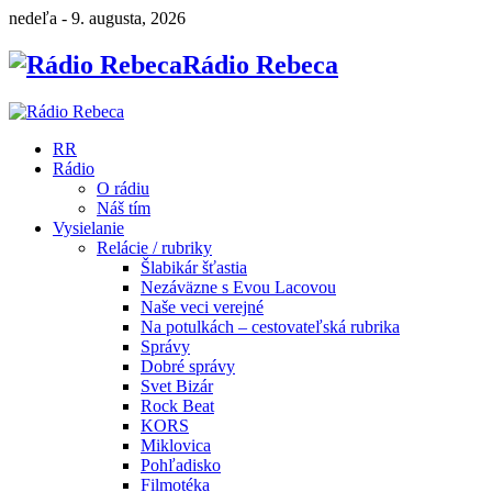
nedeľa - 9. augusta, 2026
Rádio Rebeca
RR
Rádio
O rádiu
Náš tím
Vysielanie
Relácie / rubriky
Šlabikár šťastia
Nezáväzne s Evou Lacovou
Naše veci verejné
Na potulkách – cestovateľská rubrika
Správy
Dobré správy
Svet Bizár
Rock Beat
KORS
Miklovica
Pohľadisko
Filmotéka