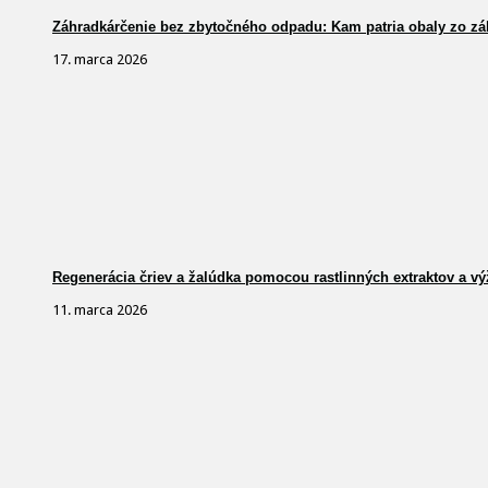
Záhradkárčenie bez zbytočného odpadu: Kam patria obaly zo zá
17. marca 2026
Regenerácia čriev a žalúdka pomocou rastlinných extraktov a vý
11. marca 2026