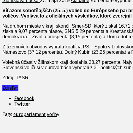
Stanislava Lucká
27. mája 2019
Aktuálne
Komentáre vypnuté
Víťazom sobotňajších (25. 5.) volieb do Európskeho parlam
voličov. Vyplýva to z oficiálnych výsledkov, ktoré zverejnil
Na druhom mieste v kraji skončil Smer-SD, ktorý získal 16,71 
získala 9,07 percenta hlasov, SNS 5,29 percenta a Kresťansk
demokracia – Život a prosperita (3,15 percenta) a Doma dobre 
Z územných obvodov vyhrala koalícia PS – Spolu v Liptovskom 
Námestovo (37,12 percenta), Dolný Kubín (23,25 percenta) a
Volebná účasť v Žilinskom kraji dosiahla 23,27 percenta. Naj
Slovenskí voliči si v eurovoľbách vyberali z 31 politických 
Zdroj: TASR
Zdieľať
Facebook
Twitter
Tags
europarlament
voľby