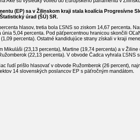
na Aké sú výsledky volieb do Európskeho parlamentu v Žilinsko
entu (EP) sa v Žilinskom kraji stala koalícia Progresívne S
 Štatistický úrad (ŠÚ) SR.
percenta hlasov, tretia bola ĽSNS so ziskom 14,67 percenta. Na
á únia 5,04 percenta. Pod päťpercentnou hranicou skončili OĽa
(1,09 percenta). Ostatné kandidujúce strany získali v kraji men
Mikuláši (23,13 percenta), Martine (19,74 percenta) a v Žilin
 Ružomberok (22,13 percenta). V obvode Čadca vyhrala ĽSNS s
viac ľudí prišlo hlasovať v obvode Ružomberok (26 percent), na
subjektov 14 slovenských poslancov EP s päťročným mandátom.