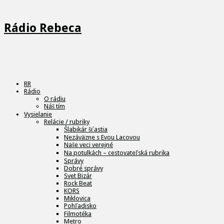
Rádio Rebeca
RR
Rádio
O rádiu
Náš tím
Vysielanie
Relácie / rubriky
Šlabikár šťastia
Nezáväzne s Evou Lacovou
Naše veci verejné
Na potulkách – cestovateľská rubrika
Správy
Dobré správy
Svet Bizár
Rock Beat
KORS
Miklovica
Pohľadisko
Filmotéka
Metro