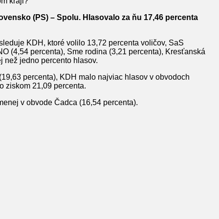
m kraji?
lovensko (PS) – Spolu. Hlasovalo za ňu 17,46 percenta
sleduje KDH, ktoré volilo 13,72 percenta voličov, SaS
NO (4,54 percenta), Sme rodina (3,21 percenta), Kresťanská
ej než jedno percento hlasov.
e (19,63 percenta), KDH malo najviac hlasov v obvodoch
o ziskom 21,09 percenta.
jmenej v obvode Čadca (16,54 percenta).