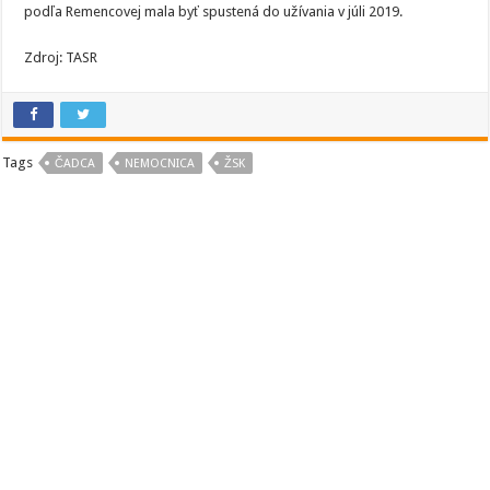
podľa Remencovej mala byť spustená do užívania v júli 2019.
Zdroj: TASR
Tags
ČADCA
NEMOCNICA
ŽSK