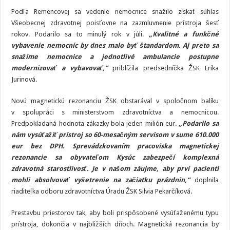
Podľa Remencovej sa vedenie nemocnice snažilo získať súhlas
Všeobecnej zdravotnej poisťovne na zazmluvnenie prístroja šesť
rokov. Podarilo sa to minulý rok v júli.
„Kvalitné a funkčné
vybavenie nemocníc by dnes malo byť štandardom. Aj preto sa
snažíme nemocnice a jednotlivé ambulancie postupne
modernizovať a vybavovať,“
priblížila predsedníčka ŽSK Erika
Jurinová.
Novú magnetickú rezonanciu ŽSK obstarával v spoločnom balíku
v spolupráci s ministerstvom zdravotníctva a nemocnicou.
Predpokladaná hodnota zákazky bola jeden milión eur.
„Podarilo sa
nám vysúťažiť prístroj so 60-mesačným servisom v sume 610.000
eur bez DPH. Sprevádzkovaním pracoviska magnetickej
rezonancie sa obyvateľom Kysúc zabezpečí komplexná
zdravotná starostlivosť. Je v našom záujme, aby prví pacienti
mohli absolvovať vyšetrenie na začiatku prázdnin,“
doplnila
riaditeľka odboru zdravotníctva Úradu ŽSK Silvia Pekarčíková.
Prestavbu priestorov tak, aby boli prispôsobené vysúťaženému typu
prístroja, dokončia v najbližších dňoch. Magnetická rezonancia by