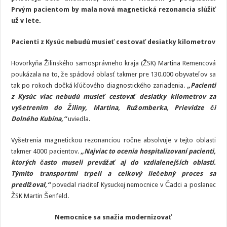
čoskoro
Prvým pacientom by mala nová magnetická rezonancia slúžiť
začne
fungovať
už v lete.
nové
pracovisko
magnetickej
Pacienti z Kysúc nebudú musieť cestovať desiatky kilometrov
rezonancie
Hovorkyňa Žilinského samosprávneho kraja (ŽSK) Martina Remencová
poukázala na to, že spádová oblasť takmer pre 130.000 obyvateľov sa
tak po rokoch dočká kľúčového diagnostického zariadenia.
„Pacienti
z Kysúc viac nebudú musieť cestovať desiatky kilometrov za
vyšetrením do Žiliny, Martina, Ružomberka, Prievidze či
Dolného Kubína,“
uviedla.
Vyšetrenia magnetickou rezonanciou ročne absolvuje v tejto oblasti
takmer 4000 pacientov.
„Najviac to ocenia hospitalizovaní pacienti,
ktorých často museli prevážať aj do vzdialenejších oblastí.
Týmito transportmi trpeli a celkový liečebný proces sa
predlžoval,“
povedal riaditeľ Kysuckej nemocnice v Čadci a poslanec
ŽSK Martin Šenfeld.
Nemocnice sa snažia modernizovať