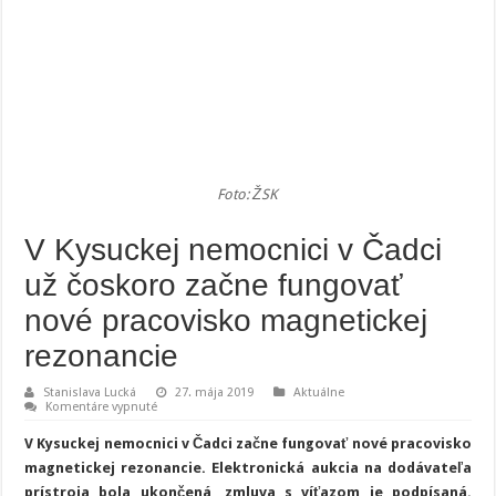
Foto: ŽSK
V Kysuckej nemocnici v Čadci
už čoskoro začne fungovať
nové pracovisko magnetickej
rezonancie
Stanislava Lucká
27. mája 2019
Aktuálne
na
Komentáre vypnuté
V
Kysuckej
V Kysuckej nemocnici v Čadci začne fungovať nové pracovisko
nemocnici
v
magnetickej rezonancie. Elektronická aukcia na dodávateľa
Čadci
prístroja bola ukončená, zmluva s víťazom je podpísaná.
už