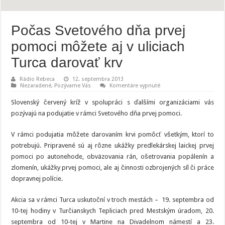
Počas Svetového dňa prvej
pomoci môžete aj v uliciach
Turca darovať krv
Rádio Rebeca
12. septembra 2013
na
Nezaradené
,
Pozývame Vás
Komentáre vypnuté
Počas
Svetového
Slovenský červený kríž v spolupráci s ďalšími organizáciami vás
dňa
prvej
pozývajú na podujatie v rámci Svetového dňa prvej pomoci.
pomoci
môžete
aj
V rámci podujatia môžete darovaním krvi pomôcť všetkým, ktorí to
v
uliciach
potrebujú. Pripravené sú aj rôzne ukážky predlekárskej laickej prvej
Turca
pomoci po autonehode, obväzovania rán, ošetrovania popálenín a
darovať
krv
zlomenín, ukážky prvej pomoci, ale aj činnosti ozbrojených síl či práce
dopravnej polície.
Akcia sa v rámci Turca uskutoční v troch mestách – 19. septembra od
10-tej hodiny v Turčianskych Tepliciach pred Mestským úradom, 20.
septembra od 10-tej v Martine na Divadelnom námestí a 23.