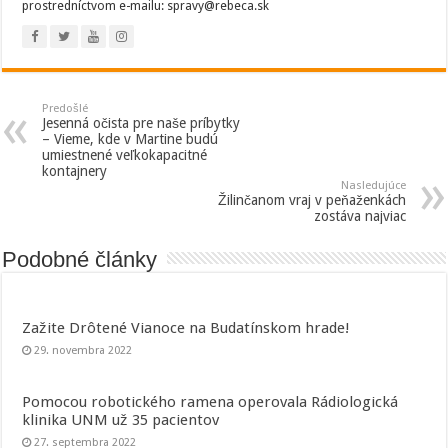
prostredníctvom e-mailu: spravy@rebeca.sk
Predošlé
Jesenná očista pre naše príbytky
– Vieme, kde v Martine budú
umiestnené veľkokapacitné
kontajnery
Nasledujúce
Žilinčanom vraj v peňaženkách
zostáva najviac
Podobné články
Zažite Drôtené Vianoce na Budatínskom hrade!
29. novembra 2022
Pomocou robotického ramena operovala Rádiologická
klinika UNM už 35 pacientov
27. septembra 2022