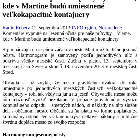
kde v Martine budú umiestnené
veľkokapacitné kontajnery
Rádio Rebeca
12. septembra 2013
INFOregión
,
Nezaradené
Komentáre vypnuté
na Jesenná očista pre naše príbytky – Vieme,
kde v Martine budú umiestnené veľkokapacitné kontajnery
S prichádzajúcou jeseňou začala v meste Martin už tradične jesenná
očista. Harmonogram je stanovený podľa jednotlivých ulíc a
pokrýva všetky mestské časti. Začína v piatok 13. septembra v
mestskej časti Sever a skončí 18. novembra 2013 v mestskej časti
Stred.
Občania si už zvykli, že mesto pravidelne dvakrát do roka
umiestňuje po jednotlivých mestských častiach veľkokapacitné
kontajnery – robí tak vždy na jar a na jeseň. Obyvatelia mesta môžu
túto možnosť využiť bezplatne. V prípade pravidelného vývozu
komunálneho odpadu – smetných nádob, si náklady na túto službu
delí s občanom mesto. Občania za ňu platia vo forme poplatku za
komunálny odpad, ten však nepokrýva celkové náklady a približne
štvrtinu dopláca mesto zo svojho rozpočtu.
Harmonogram jesennej očisty