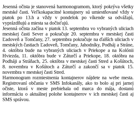
Jesenná očista je stanovená harmonogramom, ktorý pokrýva všetky
mestské časti. Veľkokapacitné kontajnery sú umiestňované vždy v
piatok po 13.h a vždy v pondelok po víkende sa odvážajú,
vyprázdňujú a miesta sa dočisťujú.
Jesenná očista začína v piatok 13. septembra vo vybraných uliciach
mestskej časti Sever a pokračuje 20. septembra v mestskej časti
Ľadoveň a Tomčany, 27. septembra pokračuje na ďalších uliciach v
mestských častiach Ľadoveň, Tomčany, Jahodníky, Podháj a Stráne,
4. októbra bude na vybraných uliciach v Priekope a na Kolónii
Hviezda, 11. októbra bude v Záturčí a Priekope, 18. októbra na
Podháji a Stráňach, 25. októbra v mestskej časti Stred a Košútoch,
8. novembra v Košútoch a Záturčí a zakončí sa v piatok 15.
novembra v mestskej časti Stred.
Harmonogram rozmiestnenia kontajnerov nájdete na webe mesta.
Registrovaní občania v SMS Infokanály, ako to bolo aj pri jarnej
očiste, ktorá v meste prebiehala od marca do mája, dostanú
informáciu o aktuálnej polohe kontajnerov v ich mestskej časti aj
SMS správou.