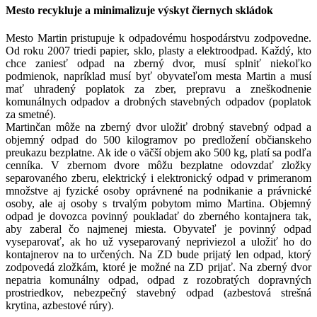
Mesto recykluje a minimalizuje výskyt čiernych skládok
Mesto Martin pristupuje k odpadovému hospodárstvu zodpovedne.
Od roku 2007 triedi papier, sklo, plasty a elektroodpad. Každý, kto
chce zaniesť odpad na zberný dvor, musí splniť niekoľko
podmienok, napríklad musí byť obyvateľom mesta Martin a musí
mať uhradený poplatok za zber, prepravu a zneškodnenie
komunálnych odpadov a drobných stavebných odpadov (poplatok
za smetné).
Martinčan môže na zberný dvor uložiť drobný stavebný odpad a
objemný odpad do 500 kilogramov po predložení občianskeho
preukazu bezplatne. Ak ide o väčší objem ako 500 kg, platí sa podľa
cenníka. V zbernom dvore môžu bezplatne odovzdať zložky
separovaného zberu, elektrický i elektronický odpad v primeranom
množstve aj fyzické osoby oprávnené na podnikanie a právnické
osoby, ale aj osoby s trvalým pobytom mimo Martina. Objemný
odpad je dovozca povinný poukladať do zberného kontajnera tak,
aby zaberal čo najmenej miesta. Obyvateľ je povinný odpad
vyseparovať, ak ho už vyseparovaný nepriviezol a uložiť ho do
kontajnerov na to určených. Na ZD bude prijatý len odpad, ktorý
zodpovedá zložkám, ktoré je možné na ZD prijať. Na zberný dvor
nepatria komunálny odpad, odpad z rozobratých dopravných
prostriedkov, nebezpečný stavebný odpad (azbestová strešná
krytina, azbestové rúry).