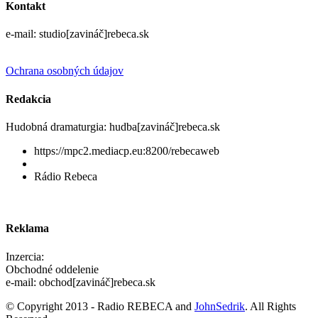
Kontakt
e-mail: studio[zavináč]rebeca.sk
Ochrana osobných údajov
Redakcia
Hudobná dramaturgia: hudba[zavináč]rebeca.sk
https://mpc2.mediacp.eu:8200/rebecaweb
Rádio Rebeca
Reklama
Inzercia:
Obchodné oddelenie
e-mail: obchod[zavináč]rebeca.sk
© Copyright 2013 - Radio REBECA and
JohnSedrik
. All Rights