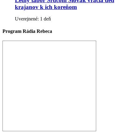
Letný tábor Srdcom Slovák vracia deti
krajanov k ich koreňom
Uverejnené: 1 deň
Program Rádia Rebeca