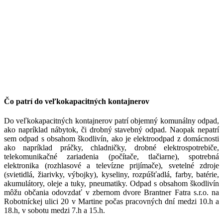
Čo patrí do veľkokapacitných kontajnerov
Do veľkokapacitných kontajnerov patrí objemný komunálny odpad,
ako napríklad nábytok, či drobný stavebný odpad. Naopak nepatrí
sem odpad s obsahom škodlivín, ako je elektroodpad z domácnosti
ako napríklad práčky, chladničky, drobné elektrospotrebiče,
telekomunikačné zariadenia (počítače, tlačiarne), spotrebná
elektronika (rozhlasové a televízne prijímače), svetelné zdroje
(svietidlá, žiarivky, výbojky), kyseliny, rozpúšťadlá, farby, batérie,
akumulátory, oleje a tuky, pneumatiky. Odpad s obsahom škodlivín
môžu občania odovzdať v zbernom dvore Brantner Fatra s.r.o. na
Robotníckej ulici 20 v Martine počas pracovných dní medzi 10.h a
18.h, v sobotu medzi 7.h a 15.h.