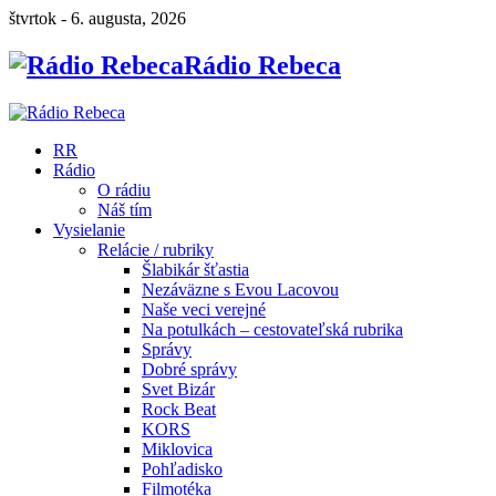
štvrtok - 6. augusta, 2026
Rádio Rebeca
RR
Rádio
O rádiu
Náš tím
Vysielanie
Relácie / rubriky
Šlabikár šťastia
Nezáväzne s Evou Lacovou
Naše veci verejné
Na potulkách – cestovateľská rubrika
Správy
Dobré správy
Svet Bizár
Rock Beat
KORS
Miklovica
Pohľadisko
Filmotéka