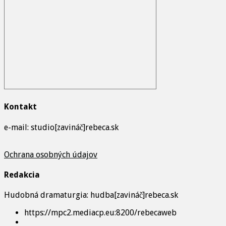
Kontakt
e-mail: studio[zavináč]rebeca.sk
Ochrana osobných údajov
Redakcia
Hudobná dramaturgia: hudba[zavináč]rebeca.sk
https://mpc2.mediacp.eu:8200/rebecaweb