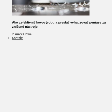
Ako zefektívniť kovovýrobu a prestať vyhadzovať peniaze za
zničené nástroje
2. marca 2026
Kontakt