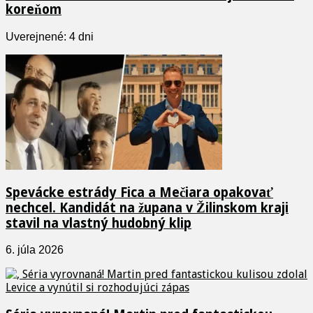
koreňom
Uverejnené: 4 dni
Spevácke estrády Fica a Mečiara opakovať
nechcel. Kandidát na župana v Žilinskom kraji
stavil na vlastný hudobný klip
6. júla 2026