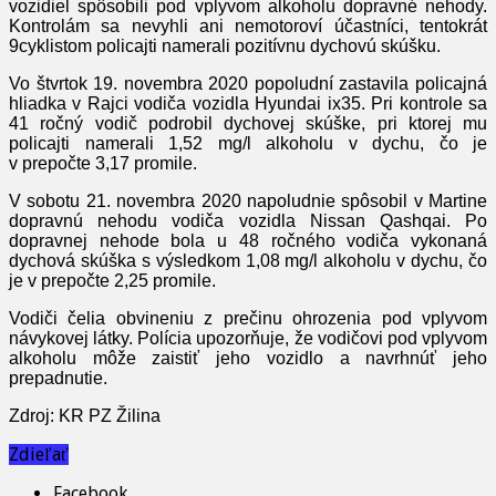
vozidiel spôsobili pod vplyvom alkoholu dopravné nehody.
Kontrolám sa nevyhli ani nemotoroví účastníci, tentokrát
9cyklistom policajti namerali pozitívnu dychovú skúšku.
Vo štvrtok 19. novembra 2020 popoludní zastavila policajná
hliadka v Rajci vodiča vozidla Hyundai ix35. Pri kontrole sa
41 ročný vodič podrobil dychovej skúške, pri ktorej mu
policajti namerali 1,52 mg/l alkoholu v dychu, čo je
v prepočte 3,17 promile.
V sobotu 21. novembra 2020 napoludnie spôsobil v Martine
dopravnú nehodu vodiča vozidla Nissan Qashqai. Po
dopravnej nehode bola u 48 ročného vodiča vykonaná
dychová skúška s výsledkom 1,08 mg/l alkoholu v dychu, čo
je v prepočte 2,25 promile.
Vodiči čelia obvineniu z prečinu ohrozenia pod vplyvom
návykovej látky. Polícia upozorňuje, že vodičovi pod vplyvom
alkoholu môže zaistiť jeho vozidlo a navrhnúť jeho
prepadnutie.
Zdroj: KR PZ Žilina
Zdieľať
Facebook