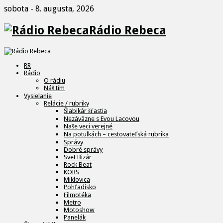
sobota - 8. augusta, 2026
Rádio Rebeca
RR
Rádio
O rádiu
Náš tím
Vysielanie
Relácie / rubriky
Šlabikár šťastia
Nezáväzne s Evou Lacovou
Naše veci verejné
Na potulkách – cestovateľská rubrika
Správy
Dobré správy
Svet Bizár
Rock Beat
KORS
Miklovica
Pohľadisko
Filmotéka
Metro
Motoshow
Panelák