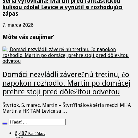
Séria vyrovnaná! Martin pred fantastickou
kulisou zdolal Levice a vynútil si rozhodujúci
zápas
7. marca 2026
Môže vás zaujímať
Domáci nezvládli záverečnú tretinu, čo
napokon rozhodlo. Martin po domácej
prehre stojí pred dôležitou odvetou
Štvrtok, 5. marec, Martin – Štvrťfinálová séria medzi MHA
Martin a HK TAM Levice sa …
6,487
Fanúšikov