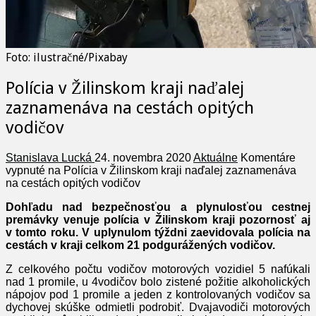
Foto: ilustračné/Pixabay
Polícia v Žilinskom kraji naďalej
zaznamenáva na cestách opitých
vodičov
Stanislava Lucká
24. novembra 2020
Aktuálne
Komentáre
vypnuté
na Polícia v Žilinskom kraji naďalej zaznamenáva
na cestách opitých vodičov
Dohľadu nad bezpečnosťou a plynulosťou cestnej
premávky venuje polícia v Žilinskom kraji pozornosť aj
v tomto roku. V uplynulom týždni zaevidovala polícia na
cestách v kraji celkom 21 podgurážených vodičov.
Z celkového počtu vodičov motorových vozidiel 5 nafúkali
nad 1 promile, u 4vodičov bolo zistené požitie alkoholických
nápojov pod 1 promile a jeden z kontrolovaných vodičov sa
dychovej skúške odmietli podrobiť. Dvajavodiči motorových