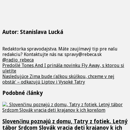
Autor: Stanislava Lucká
Redaktorka spravodajstva. Máte zaujímavý tip pre našu
redakciu? Kontaktujte nás na: spravy@rebeca.sk
@radio_rebeca
Predošlé
Tones And I prináša novinku Fly Away, s ktorou si
uletíte
Nasledujúce
Zima bude ťažkou skúškou, chceme v nej
obstáť – odkazujú Liptov i Vysoké Tatry
Podobné články
Slovenčinu poznajú z domu, Tatry z fotiek. Letný
tábor Srdcom Slovák vracia deti krajanov k ich