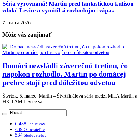
Séria vyrovnaná! Martin pred fantastickou kulisou
zdolal Levice a vynútil si rozhodujúci zápas
7. marca 2026
Môže vás zaujímať
Domáci nezvládli záverečnú tretinu, čo
napokon rozhodlo. Martin po domácej
prehre stojí pred dôležitou odvetou
Štvrtok, 5. marec, Martin – Štvrťfinálová séria medzi MHA Martin a
HK TAM Levice sa …
6,488
Fanúšikov
439
Odberateľov
534
Sledovateľov