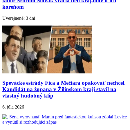
tábor Srdcom Slovák vracia deti krajanov k ich
koreňom
Uverejnené: 3 dni
Spevácke estrády Fica a Mečiara opakovať nechcel.
Kandidát na župana v Žilinskom kraji stavil na
vlastný hudobný klip
6. júla 2026