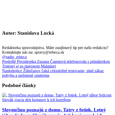
Autor: Stanislava Lucká
Redaktorka spravodajstva. Máte zaujímavý tip pre našu redakciu?
Kontaktujte nás na: spravy@rebeca.sk
@radio_rebeca
Predošlé
Prezidentka Zuzana Čaputová telefonovala s primátorkou
Trstenej aj so starostom Malatinej
Nasledujúce
Žilinčanov čaká celoplošné testovanie, platí zákaz
pohybu a sprísnené opatrenia
Podobné články
Slovenčinu poznajú z domu, Tatry z fotiek. Letný