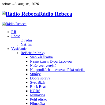
sobota - 8. augusta, 2026
Rádio Rebeca
RR
Rádio
O rádiu
Náš tím
Vysielanie
Relácie / rubriky
Šlabikár šťastia
Nezáväzne s Evou Lacovou
Naše veci verejné
Na potulkách – cestovateľská rubrika
Správy
Dobré správy
Svet Bizár
Rock Beat
KORS
Miklovica
Pohľadisko
Filmotéka