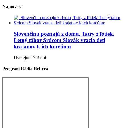
Najnovšie
Slovenčinu poznajú z domu, Tatry z fotiek.
Letný tábor Srdcom Slovák vracia deti
krajanov k ich koreňom
Uverejnené: 3 dni
Program Rádia Rebeca