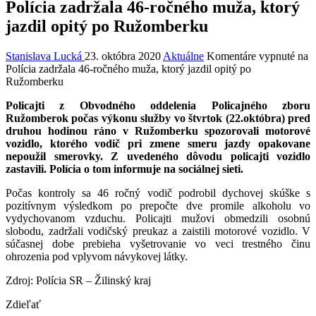
Polícia zadržala 46-ročného muža, ktorý
jazdil opitý po Ružomberku
Stanislava Lucká
23. októbra 2020
Aktuálne
Komentáre vypnuté
na
Polícia zadržala 46-ročného muža, ktorý jazdil opitý po
Ružomberku
Policajti z Obvodného oddelenia Policajného zboru
Ružomberok počas výkonu služby vo štvrtok (22.októbra) pred
druhou hodinou ráno v Ružomberku spozorovali motorové
vozidlo, ktorého vodič pri zmene smeru jazdy opakovane
nepoužil smerovky. Z uvedeného dôvodu policajti vozidlo
zastavili. Polícia o tom informuje na sociálnej sieti.
Počas kontroly sa 46 ročný vodič podrobil dychovej skúške s
pozitívnym výsledkom po prepočte dve promile alkoholu vo
vydychovanom vzduchu. Policajti mužovi obmedzili osobnú
slobodu, zadržali vodičský preukaz a zaistili motorové vozidlo. V
súčasnej dobe prebieha vyšetrovanie vo veci trestného činu
ohrozenia pod vplyvom návykovej látky.
Zdroj: Polícia SR – Žilinský kraj
Zdieľať