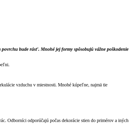
rom povrchu bude rásť. Mnohé jej formy spôsobujú vážne poškodenie
eľni.
irkulácie vzduchu v miestnosti. Mnohé kúpeľne, najmä tie
prác. Odborníci odporúčajú počas dekorácie stien do primérov a iných