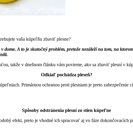
rebujete vašu kúpeľňu zbaviť plesne?
eň v dome. A to je skutočný problém, pretože nezáleží na tom, na kto
nili.
osťou, takže v dnešnom článku vám povieme, ako sa zbaviť plesní v kúp
Odkiaľ pochádza pleseň?
 kúpeľniach. Primárnou ochranou proti plesniam je preto zabezpečenie c
Spôsoby odstránenia plesní zo stien kúpeľne
hodobý efekt, preto je vhodné ich spracovať aj vo fáze dokončovacích 