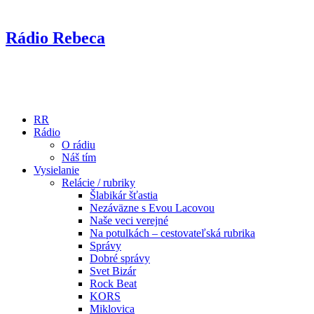
Rádio Rebeca
RR
Rádio
O rádiu
Náš tím
Vysielanie
Relácie / rubriky
Šlabikár šťastia
Nezáväzne s Evou Lacovou
Naše veci verejné
Na potulkách – cestovateľská rubrika
Správy
Dobré správy
Svet Bizár
Rock Beat
KORS
Miklovica