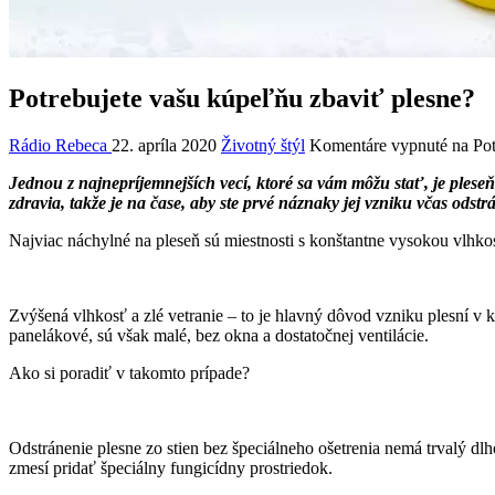
Potrebujete vašu kúpeľňu zbaviť plesne?
Rádio Rebeca
22. apríla 2020
Životný štýl
Komentáre vypnuté
na Pot
Jednou z najnepríjemnejších vecí, ktoré sa vám môžu stať, je ples
zdravia, takže je na čase, aby ste prvé náznaky jej vzniku včas odstrá
Najviac náchylné na pleseň sú miestnosti s konštantne vysokou vlhk
Zvýšená vlhkosť a zlé vetranie – to je hlavný dôvod vzniku plesní v
panelákové, sú však malé, bez okna a dostatočnej ventilácie.
Ako si poradiť v takomto prípade?
Odstránenie plesne zo stien bez špeciálneho ošetrenia nemá trvalý dl
zmesí pridať špeciálny fungicídny prostriedok.