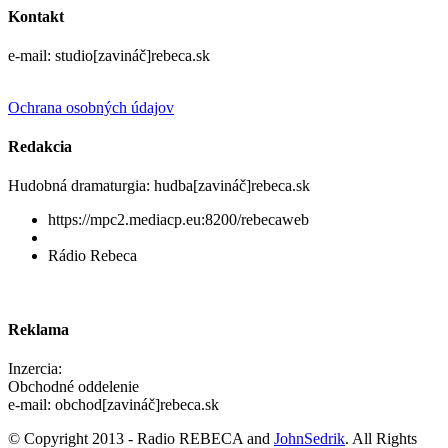
Kontakt
e-mail: studio[zavináč]rebeca.sk
Ochrana osobných údajov
Redakcia
Hudobná dramaturgia: hudba[zavináč]rebeca.sk
https://mpc2.mediacp.eu:8200/rebecaweb
Rádio Rebeca
Reklama
Inzercia:
Obchodné oddelenie
e-mail: obchod[zavináč]rebeca.sk
© Copyright 2013 - Radio REBECA and
JohnSedrik
. All Rights