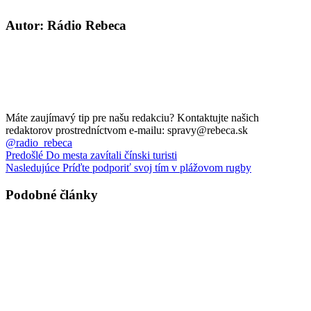
Autor: Rádio Rebeca
Máte zaujímavý tip pre našu redakciu? Kontaktujte našich
redaktorov prostredníctvom e-mailu: spravy@rebeca.sk
@radio_rebeca
Predošlé
Do mesta zavítali čínski turisti
Nasledujúce
Príďte podporiť svoj tím v plážovom rugby
Podobné články