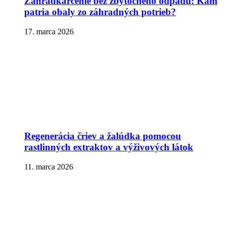
Záhradkárčenie bez zbytočného odpadu: Kam
patria obaly zo záhradných potrieb?
17. marca 2026
Regenerácia čriev a žalúdka pomocou
rastlinných extraktov a výživových látok
11. marca 2026