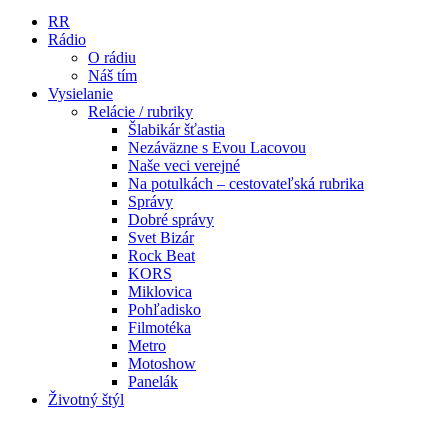
RR
Rádio
O rádiu
Náš tím
Vysielanie
Relácie / rubriky
Šlabikár šťastia
Nezáväzne s Evou Lacovou
Naše veci verejné
Na potulkách – cestovateľská rubrika
Správy
Dobré správy
Svet Bizár
Rock Beat
KORS
Miklovica
Pohľadisko
Filmotéka
Metro
Motoshow
Panelák
Životný štýl