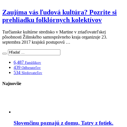
Zaujíma vás ľudová kultúra? Pozrite si
prehliadku folklórnych kolektívov
Turčianske kultúrne stredisko v Martine v zriaďovateľskej
pôsobnosti Žilinského samosprávneho kraja organizuje 23.
septembra 2017 krajskú postupovú …
6,487
Fanúšikov
439
Odberateľov
534
Sledovateľov
Najnovšie
Slovenčinu poznajú z domu, Tatry z fotiek.