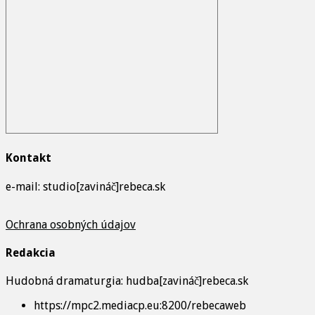
Kontakt
e-mail: studio[zavináč]rebeca.sk
Ochrana osobných údajov
Redakcia
Hudobná dramaturgia: hudba[zavináč]rebeca.sk
https://mpc2.mediacp.eu:8200/rebecaweb