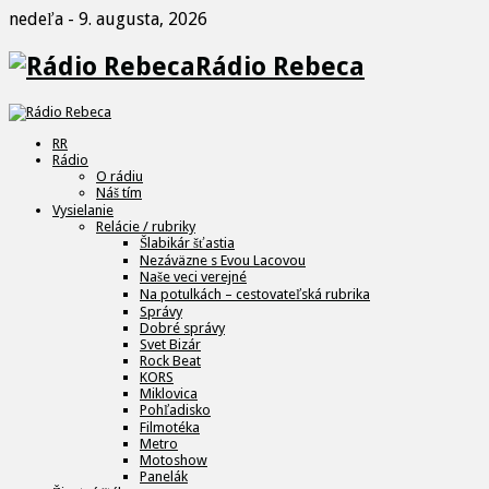
nedeľa - 9. augusta, 2026
Rádio Rebeca
RR
Rádio
O rádiu
Náš tím
Vysielanie
Relácie / rubriky
Šlabikár šťastia
Nezáväzne s Evou Lacovou
Naše veci verejné
Na potulkách – cestovateľská rubrika
Správy
Dobré správy
Svet Bizár
Rock Beat
KORS
Miklovica
Pohľadisko
Filmotéka
Metro
Motoshow
Panelák