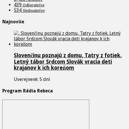
439
Odberateľov
534
Sledovateľov
Najnovšie
Slovenčinu poznajú z domu, Tatry z fotiek.
Letný tábor Srdcom Slovák vracia deti
krajanov k ich koreňom
Uverejnené: 5 dní
Program Rádia Rebeca