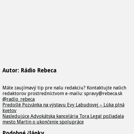
Autor: Rádio Rebeca
Máte zaujímavý tip pre našu redakciu? Kontaktujte našich
redaktorov prostredníctvom e-mailu: spravy@rebeca.sk
@radio_rebeca
Predošlé
Pozvánka na výstavu Evy Labudovej – Lúka plná
kvetov
Nasledujúce
Advokátska kancelária Tora Legal požiadala
mesto Martin o ukončenie spolupráce
Podobné články