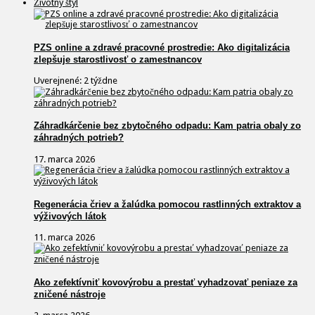
Životný štýl
PZS online a zdravé pracovné prostredie: Ako digitalizácia
zlepšuje starostlivosť o zamestnancov
Uverejnené: 2 týždne
Záhradkárčenie bez zbytočného odpadu: Kam patria obaly zo
záhradných potrieb?
17. marca 2026
Regenerácia čriev a žalúdka pomocou rastlinných extraktov a
výživových látok
11. marca 2026
Ako zefektívniť kovovýrobu a prestať vyhadzovať peniaze za
zničené nástroje