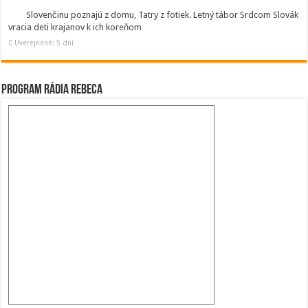
Slovenčinu poznajú z domu, Tatry z fotiek. Letný tábor Srdcom Slovák
vracia deti krajanov k ich koreňom
Uverejnené: 5 dní
Program Rádia Rebeca