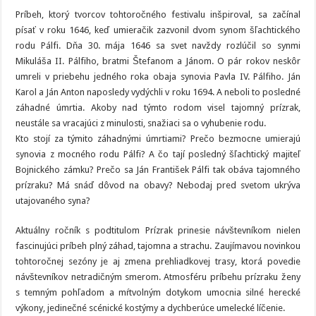
Príbeh, ktorý tvorcov tohtoročného festivalu inšpiroval, sa začínal
písať v roku 1646, keď umieračik zazvonil dvom synom šľachtického
rodu Pálfi. Dňa 30. mája 1646 sa svet navždy rozlúčil so synmi
Mikuláša II. Pálfiho, bratmi Štefanom a Jánom. O pár rokov neskôr
umreli v priebehu jedného roka obaja synovia Pavla IV. Pálfiho. Ján
Karol a Ján Anton naposledy vydýchli v roku 1694. A neboli to posledné
záhadné úmrtia. Akoby nad týmto rodom visel tajomný prízrak,
neustále sa vracajúci z minulosti, snažiaci sa o vyhubenie rodu.
Kto stojí za týmito záhadnými úmrtiami? Prečo bezmocne umierajú
synovia z mocného rodu Pálfi? A čo tají posledný šľachtický majiteľ
Bojnického zámku? Prečo sa Ján František Pálfi tak obáva tajomného
prízraku? Má snáď dôvod na obavy? Nebodaj pred svetom ukrýva
utajovaného syna?
Aktuálny ročník s podtitulom Prízrak prinesie návštevníkom nielen
fascinujúci príbeh plný záhad, tajomna a strachu. Zaujímavou novinkou
tohtoročnej sezóny je aj zmena prehliadkovej trasy, ktorá povedie
návštevníkov netradičným smerom. Atmosféru príbehu prízraku ženy
s temným pohľadom a mŕtvolným dotykom umocnia silné herecké
výkony, jedinečné scénické kostýmy a dychberúce umelecké líčenie.