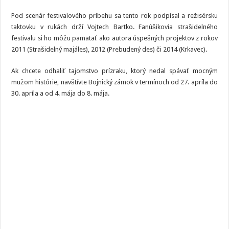
Pod scenár festivalového príbehu sa tento rok podpísal a režisérsku
taktovku v rukách drží Vojtech Bartko. Fanúšikovia strašidelného
festivalu si ho môžu pamätať ako autora úspešných projektov z rokov
2011 (Strašidelný majáles), 2012 (Prebudený des) či 2014 (Krkavec).
Ak chcete odhaliť tajomstvo prízraku, ktorý nedal spávať mocným
mužom histórie, navštívte Bojnický zámok v termínoch od 27. apríla do
30. apríla a od 4. mája do 8. mája.