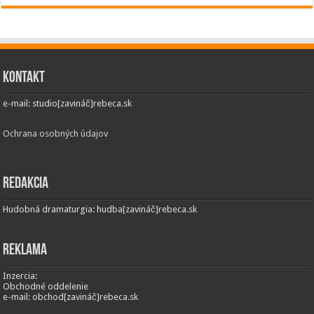
Kontakt
e-mail: studio[zavináč]rebeca.sk
Ochrana osobných údajov
Redakcia
Hudobná dramaturgia: hudba[zavináč]rebeca.sk
Reklama
Inzercia:
Obchodné oddelenie
e-mail: obchod[zavináč]rebeca.sk