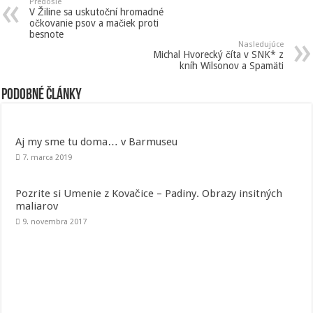
Predošlé
V Žiline sa uskutoční hromadné
očkovanie psov a mačiek proti
besnote
Nasledujúce
Michal Hvorecký číta v SNK* z
kníh Wilsonov a Spamäti
Podobné články
Aj my sme tu doma… v Barmuseu
7. marca 2019
Pozrite si Umenie z Kovačice – Padiny. Obrazy insitných
maliarov
9. novembra 2017