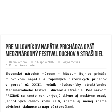
Pre milovníkov napätia prichádza opäť
Medzinárodný festival duchov a strašidiel
Rádio Rebeca
13. apríla 2016
Pozývame Vás
na
Komentáre vypnuté
Pre
milovníkov
Slovenské národné múzeum – Múzeum Bojnice prináša
napätia
prichádza
milovníkom napätia a tajomných historických príbehov
opäť
v poradí už XXIII. ročník návštevnícky atraktívneho
Medzinárodný
festival
Medzinárodného festivalu duchov a strašidiel. Pod názvom
duchov
a
PRÍZRAK sa tento rok ukrývajú slávne aj neslávne osudy
strašidiel
jednotlivých členov rodu Pálfi, známe aj menej známe
súvislosti tiahnuce sa naprieč storočiami.