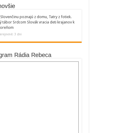
novšie
Slovenčinu poznajú z domu, Tatry z fotiek.
ý tábor Srdcom Slovák vracia deti krajanov k
 koreňom
erejnené: 3 dni
gram Rádia Rebeca