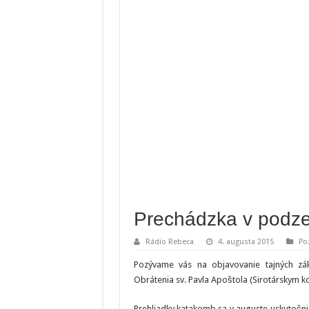
Prechádzka v podze
Rádio Rebeca
4. augusta 2015
Po
Pozývame vás na objavovanie tajných zá
Obrátenia sv. Pavla Apoštola (Sirotárskym 
Prehliadky katakomb sa v auguste uskutočnia 