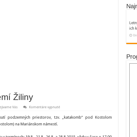
Naj
Letn
ich
Uv
Pro
mí Žiliny
na
zývame Vás
Komentáre vypnuté
Prechádzka
v
kutí podzemných priestorov, tzv. „katakomb“ pod Kostolom
podzemí
Žiliny
kostolom) na Mariánskom námestí.
v termínoch: 19.8., 21.8., 26.8. a 28.8.2015, vždy v čase o 17.00