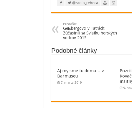
@radio_rebeca
Predošlé
Geišbergovci v Tatrách:
Zúčastnili sa Sviatku horských
vodcov 2015
Podobné články
Aj my sme tu doma… v
Pozri
Barmuseu
Kovač
insit
7. marca 2019
9. no