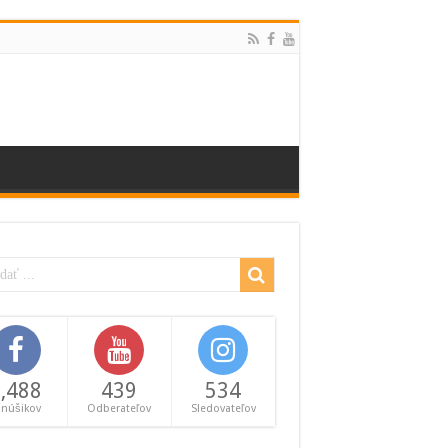
,488
439
534
anúšikov
Odberateľov
Sledovateľov