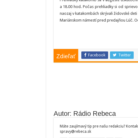
a 18.00 hod. Počas prehliadky si od sprievo
naozaj v katakombách skrývali židovské det
Mariánskom námestí pred predajňou Lúč. Od
Facebook
Twitter
Zdieľať
Autor: Rádio Rebeca
Máte zaujímavý tip pre našu redakciu? Kontak
spravy@rebeca.sk