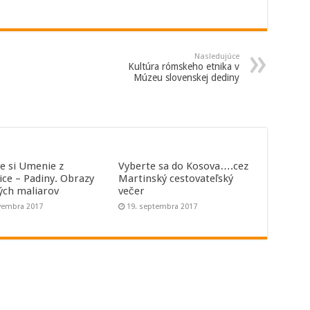
Nasledujúce
Kultúra rómskeho etnika v
Múzeu slovenskej dediny
te si Umenie z
Vyberte sa do Kosova….cez
ice – Padiny. Obrazy
Martinský cestovateľský
ných maliarov
večer
vembra 2017
19. septembra 2017