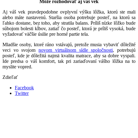
Môže rozhodovať aj váš vek
Aj váš vek pravdepodobne ovplyvní výšku lôžka, ktorú ste mali
alebo máte nastavenú. Staršia osoba potrebuje posteľ, na ktorú sa
ľahko dostane, bez toho, aby stratila balans. Príliš nízke lôžko bude
súbojom bolesti kĺbov, zatiaľ čo posteľ, ktorá je príliš vysoká, bude
vyžadovať väčšie úsilie pre horné partie tela.
Mladšie osoby, ktoré ráno vstávajú, pretože musia vybaviť dôležité
veci vo svojom
novom virtuálnom sídle spoločnosti
, potrebujú
posteľ, kde je dôležitá najmä kvalita matrace, aby sa dobre vyspali.
Ide predsa o váš komfort, tak pri zariaďovaní vášho lôžka na to
myslite vopred.
Zdieľať
Facebook
Twitter