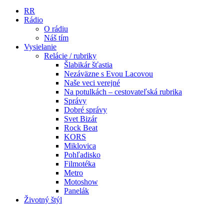
RR
Rádio
O rádiu
Náš tím
Vysielanie
Relácie / rubriky
Šlabikár šťastia
Nezáväzne s Evou Lacovou
Naše veci verejné
Na potulkách – cestovateľská rubrika
Správy
Dobré správy
Svet Bizár
Rock Beat
KORS
Miklovica
Pohľadisko
Filmotéka
Metro
Motoshow
Panelák
Životný štýl