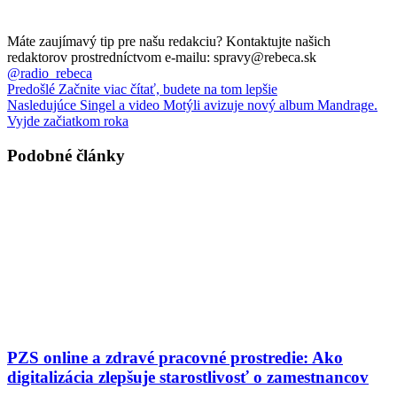
Máte zaujímavý tip pre našu redakciu? Kontaktujte našich
redaktorov prostredníctvom e-mailu: spravy@rebeca.sk
@radio_rebeca
Predošlé
Začnite viac čítať, budete na tom lepšie
Nasledujúce
Singel a video Motýli avizuje nový album Mandrage.
Vyjde začiatkom roka
Podobné články
PZS online a zdravé pracovné prostredie: Ako
digitalizácia zlepšuje starostlivosť o zamestnancov