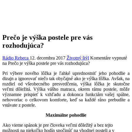
Prečo je výška postele pre vás
rozhodujúca?
Rádio Rebeca
12. decembra 2017
Životný štýl
Komentáre vypnuté
na Prečo je výška postele pre vás rozhodujúca?
Pri výbere nového lôžka je ľahké uprednostniť jeho pohodlie a
dizajn a ignorovať niečo tak obyčajné ako je výška lôžka. Avšak, na
rozdiel od všeobecného presvedčenia, výška lôžka je skutočne
veľmi dôležitá. Výška vášho matraca, okrem rámu postele, môže
významne prispieť k vzhľadu a dokonca funkciám vašej spálne,
nehovoriac o celkovom komforte, keď sa každé ráno prebudíte a
vstávate z postele.
Maximálne pohodlie
Ako vieme spánok je pre človeka veľmi dôležitý a bez tejto
možnosti na niekoľko hodín spočinúť na vhodnej posteli a v