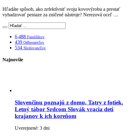
Hľadáte spôsob, ako zefektívniť svoju kovovýrobu a prestať
vyhadzovať peniaze za zničené nástroje? Nerezová oceľ …
6,488
Fanúšikov
439
Odberateľov
534
Sledovateľov
Najnovšie
Slovenčinu poznajú z domu, Tatry z fotiek.
Letný tábor Srdcom Slovák vracia deti
krajanov k ich koreňom
Uverejnené: 3 dni