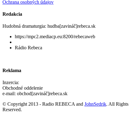
Ochrana osobných údajov
Redakcia
Hudobná dramaturgia: hudba[zavináč]rebeca.sk
https://mpc2.mediacp.eu:8200/rebecaweb
Rádio Rebeca
Reklama
Inzercia:
Obchodné oddelenie
e-mail: obchod[zavináč]rebeca.sk
© Copyright 2013 - Radio REBECA and
JohnSedrik
. All Rights
Reserved.