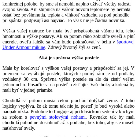
konkrétnej polohe, by sme si nemohli naplno užívať všetky radosti
svojho života. Ani stupnica na vašom novom teplomere by nemala
ostať bez povšimnutia, teplota a vlhkosť vzduchu sa pod pohodlie
pri spánku podpisujú asi najviac. To však nie je žiadna novinka.
Výška vašej matrace by mala byť prispôsobená vášmu telu, jeho
hmotnosti a výške postavy. Ak sa potom ráno zobudíte svieži a plní
energie, oveľa ľahšie sa vám bude pokračovať v behu v
športovej
Under Armour mikine
. Zdravý životný štýl sa cení.
Aká je správna výška postele
Mala by korelovať s výškou vašej postavy a prispôsobiť sa jej. V
priemere sa vyrábajú postele, ktorých spodný rám je od podlahy
vzdialený 30 cm. Správna výška postele sa ale dá zistiť veľmi
jednoducho. Posaďte sa na posteľ a zisťujte. Vaše boky a kolená by
mali byť v jednej priamke.
Chodidlá sa pritom musia celou plochou dotýkať zeme. Z toho
logicky vyplýva, že ak tomu tak nie je, posteľ je buď vysoká alebo
naopak nízka. Podobne to funguje aj pri klasickom sedení v kuchyni
za stolom s
pevnými stolovými nohami
. Rovnako tak by mali
chodidlá pohodlne dosiahnuť až k podlahe, bez toho, aby ste museli
naťahovať svaly.