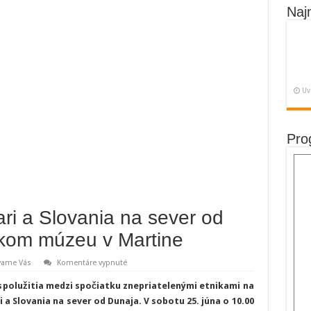
Naj
Uv
Pro
ri a Slovania na sever od
ckom múzeu v Martine
na
vame Vás
Komentáre vypnuté
Putovná
výstava
spolužitia medzi spočiatku znepriatelenými etnikami na
Avari
a Slovania
a Slovania na sever od Dunaja. V sobotu 25. júna o 10.00
na