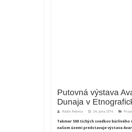
Putovná výstava Ava
Dunaja v Etnografi
Rádio Rebeca
24. júna 2016
Pozý
Takmer 500 tichých svedkov búrlivého 
našom území predstavuje výstava Avari 