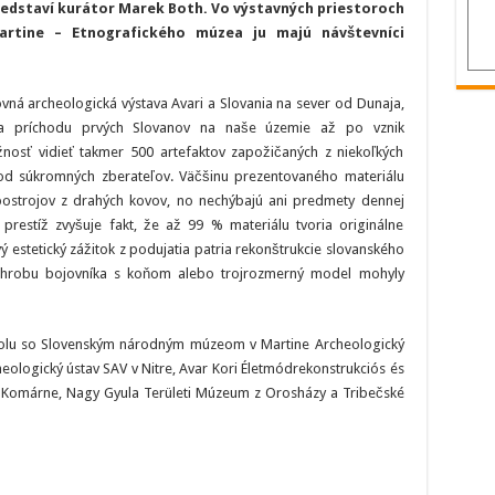
redstaví kurátor Marek Both. Vo výstavných priestoroch
sever
od
rtine – Etnografického múzea ju majú návštevníci
Dunaja
v
Etnografickom
múzeu
v
vná archeologická výstava Avari a Slovania na sever od Dunaja,
Martine
bia príchodu prvých Slovanov na naše územie až po vznik
nosť vidieť takmer 500 artefaktov zapožičaných z niekoľkých
j od súkromných zberateľov. Väčšinu prezentovaného materiálu
postrojov z drahých kovov, no nechýbajú ani predmety dennej
prestíž zvyšuje fakt, že až 99 % materiálu tvoria originálne
estetický zážitok z podujatia patria rekonštrukcie slovanského
 hrobu bojovníka s koňom alebo trojrozmerný model mohyly
spolu so Slovenským národným múzeom v Martine Archeologický
eologický ústav SAV v Nitre, Avar Kori Életmódrekonstrukciós és
v Komárne, Nagy Gyula Területi Múzeum z Orosházy a Tribečské