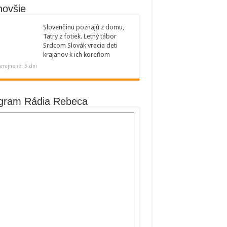
novšie
Slovenčinu poznajú z domu,
Tatry z fotiek. Letný tábor
Srdcom Slovák vracia deti
krajanov k ich koreňom
erejnené: 3 dni
gram Rádia Rebeca