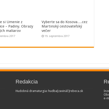
te si Umenie z
Vyberte sa do Kosova….cez
ice – Padiny. Obrazy
Martinský cestovateľský
ných maliarov
večer
vembra 2017
19. septembra 2017
Redakcia
R
Hudobná dramaturgia: hudba[zavináč]rebeca.sk
Inze
Obc
e-m