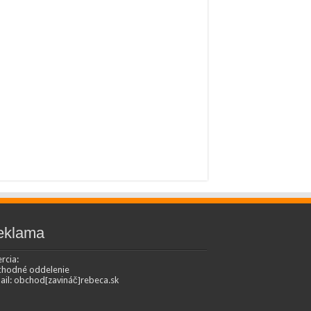
eklama
rcia:
hodné oddelenie
ail: obchod[zavináč]rebeca.sk