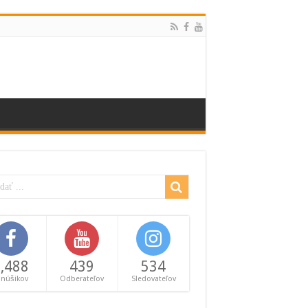
,488
439
534
anúšikov
Odberateľov
Sledovateľov