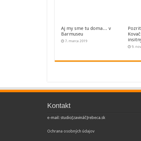
Aj my sme tu doma… v
Pozri
Barmuseu
Kovač
insit
7. marca 2019
9. no
Kontakt
e-mail: studio[zavináč]rebeca.sk
Ochrana osobných údajov