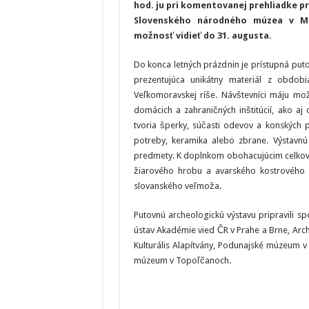
hod. ju pri komentovanej prehliadke p
Slovenského národného múzea v Ma
možnosť vidieť do 31. augusta.
Do konca letných prázdnin je prístupná puto
prezentujúca unikátny materiál z obdo
Veľkomoravskej ríše. Návštevníci máju mož
domácich a zahraničných inštitúcií, ako a
tvoria šperky, súčasti odevov a konských 
potreby, keramika alebo zbrane. Výstavnú 
predmety. K doplnkom obohacujúcim celkový 
žiarového hrobu a avarského kostrového
slovanského veľmoža.
Putovnú archeologickú výstavu pripravili 
ústav Akadémie vied ČR v Prahe a Brne, Arch
Kulturális Alapítvány, Podunajské múzeum 
múzeum v Topoľčanoch.