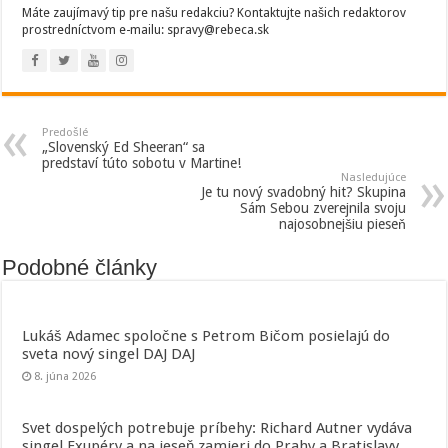
Máte zaujímavý tip pre našu redakciu? Kontaktujte našich redaktorov
prostredníctvom e-mailu: spravy@rebeca.sk
Predošlé
„Slovenský Ed Sheeran“ sa
predstaví túto sobotu v Martine!
Nasledujúce
Je tu nový svadobný hit? Skupina
Sám Sebou zverejnila svoju
najosobnejšiu pieseň
Podobné články
Lukáš Adamec spoločne s Petrom Bičom posielajú do
sveta nový singel DAJ DAJ
8. júna 2026
Svet dospelých potrebuje príbehy: Richard Autner vydáva
singel Exupéry a na jeseň zamieri do Prahy a Bratislavy