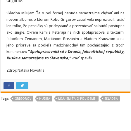
Grigorov.
Skladba Milujem Ťa o pol ôsmej nebude samozrejme chýbať ani na
novom albume, o ktorom Robo Grigorov zatiaľ veľa neprezradil, snáď
len toľko, že pesničky sú prichystané a prezentovať sa budú postupne
ako single. Okrem Kamila Peteraja na nich spolupracoval s textármi
Ľubošom Zemanom, Mariánom Brezánim a Vladom Krauszom a na
jeho príprave sa podieľa medzinárodný tím pochádzajúci z troch
kontinentov:
“
Spolupracovníci sú z Izraela, Juhoafrickej republiky,
Ruska a samozrejme zo Slovenska,”
vraví spevák.
Zdroj: Natália Novotná
Tags
GRIGOROV
HUDBA
MILUJEM ŤA O POL ÔSMEJ
SKLADBA