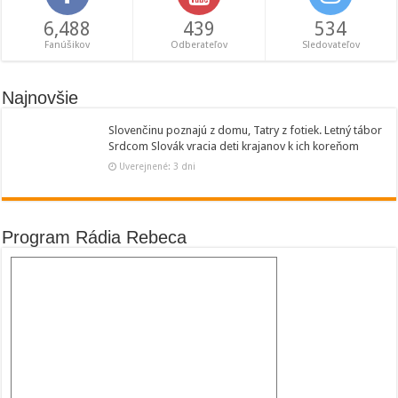
6,488
439
534
Fanúšikov
Odberateľov
Sledovateľov
Najnovšie
Slovenčinu poznajú z domu, Tatry z fotiek. Letný tábor
Srdcom Slovák vracia deti krajanov k ich koreňom
Uverejnené: 3 dni
Program Rádia Rebeca