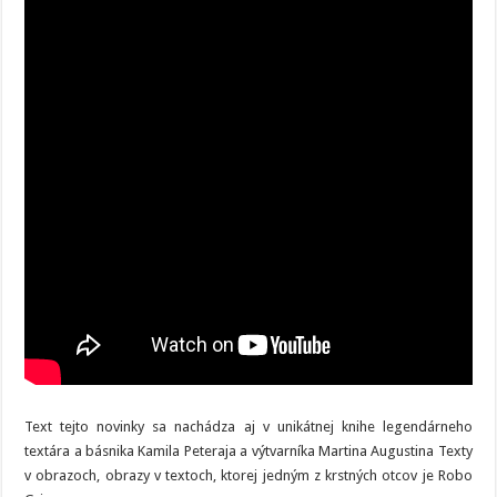
Text tejto novinky sa nachádza aj v unikátnej knihe legendárneho
textára a básnika Kamila Peteraja a výtvarníka Martina Augustina Texty
v obrazoch, obrazy v textoch, ktorej jedným z krstných otcov je Robo