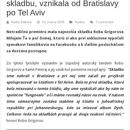
skladbu, vznikala od Bratislavy
po Tel Aviv
Rádio Rebeca
15. marca 2018
Hudba
1 Comment
Netradičnú premiéru mala najnovšia skladba Roba Grigorova
Milujem Ťa o pol ôsmej, ktorú si ako prví exkluzívne vypočuli
spevákovi fanúšikovia na Facebooku a k ďalším poslucháčom
sa dostáva postupne.
Za týmto lyrickým vyznaním je úspešný autorský tandem Robo
Grigorov a Kamil Peteraj a jej vznik bol pomerne nezvyčajný.
“Skladbu
sme nahrali v Bratislave a pri nej sme
začali po prvýkrát
spolupracovať so štúdiom v Tel Avive. Bola to prvá skladba, ktorá
bola mixovaná v tomto štúdiu, aby sme vyskúšali ako by nám to
spoločne “fungovalo” a či máme rovnaký názor na zvuk. V našom
tíme samozrejme zostáva stabilne aj štúdio v Juhoafrickej
republike pri Johannesburgu, kde sa mixoval album Dych.
Celkovo teda na skladbách pracujú až dvaja zvukoví inžinieri,”
hovorí Robo Grigorov.