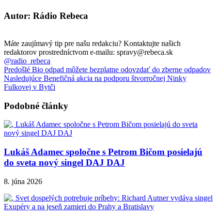
Autor: Rádio Rebeca
Máte zaujímavý tip pre našu redakciu? Kontaktujte našich
redaktorov prostredníctvom e-mailu: spravy@rebeca.sk
@radio_rebeca
Predošlé
Bio odpad môžete bezplatne odovzdať do zberne odpadov
Nasledujúce
Benefičná akcia na podporu štvorročnej Ninky
Fulkovej v Bytči
Podobné články
Lukáš Adamec spoločne s Petrom Bičom posielajú
do sveta nový singel DAJ DAJ
8. júna 2026