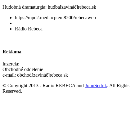
Hudobná dramaturgia: hudba[zavináč]rebeca.sk
https://mpc2.mediacp.eu:8200/rebecaweb
Rádio Rebeca
Reklama
Inzercia:
Obchodné oddelenie
e-mail: obchod[zavináč]rebeca.sk
© Copyright 2013 - Radio REBECA and
JohnSedrik
. All Rights
Reserved.