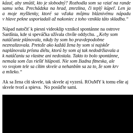
kázal, aby smútil, kto je slobodný? Rozhodla som sa vziať na rande
samu seba. Prechádzka na hrad, zmrzlina, či teplý kúpeľ. Len ja
a moje myšlienky, ktoré sa vďaka môjmu bláznivému nápadu
v hlave pekne usporiadali až nakoniec z toho vznikla táto skladba.“
Nápad natočiť k piesni videoklip vznikol spontánne na ostrove
Sardínia, kde si speváčka užívala chvíle oddychu.
„Keby som
natáčanie plánovala, nikdy by som ho pravdepodobne
nezrealizovala. Pretože ako každá žena by som si najskôr
naplánovala prísnu diétu, ktorú by som aj tak nedodržiavala a
k natáčaniu sa vlastne ani nedostala. Takto to bolo spontánne,
nemala som čas riešiť hlúposti. Nie som žiadna fitneska, ale
vo svojom tele sa cítim skvele a nehanbím sa za to, že som krv
a mlieko.“
Ak sa žena cíti skvele, tak skvele aj vyzerá. ROuMY k tomu ešte aj
skvele tvorí a spieva. No posúďte sami.