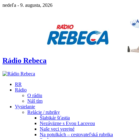
nedeľa - 9. augusta, 2026
Rádio Rebeca
RR
Rádio
O rádiu
Náš tím
Vysielanie
Relácie / rubriky
Šlabikár šťastia
Nezáväzne s Evou Lacovou
Naše veci verejné
Na potulkách – cestovateľská rubrika