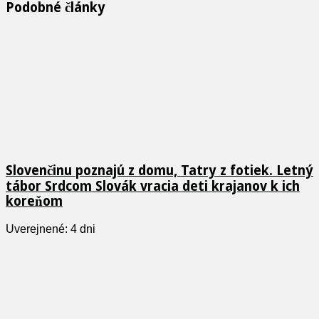
Podobné články
Slovenčinu poznajú z domu, Tatry z fotiek. Letný
tábor Srdcom Slovák vracia deti krajanov k ich
koreňom
Uverejnené: 4 dni