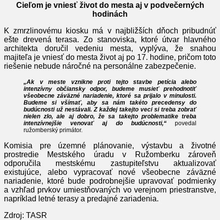
Cieľom je vniesť život do mesta aj v podvečerných
hodinách
K zmrzlinovému kiosku má v najbližších dňoch pribudnúť
ešte drevená terasa. Zo stanoviska, ktoré útvar hlavného
architekta doručil vedeniu mesta, vyplýva, že snahou
majiteľa je vniesť do mesta život aj po 17. hodine, pričom toto
riešenie nebude náročné na personálne zabezpečenie.
„Ak v meste vznikne proti tejto stavbe petícia alebo
intenzívny občiansky odpor, budeme musieť prehodnotiť
všeobecne záväzné nariadenie, ktoré sa prijalo v minulosti.
Budeme si všímať, aby sa nám takéto precedensy do
budúcnosti už nestávali. Z každej takejto veci si treba zobrať
nielen zlo, ale aj dobro, že sa takejto problematike treba
intenzívnejšie venovať aj do budúcnosti,“
povedal
ružomberský primátor.
Komisia pre územné plánovanie, výstavbu a životné
prostredie Mestského úradu v Ružomberku zároveň
odporučila mestskému zastupiteľstvu aktualizovať
existujúce, alebo vypracovať nové všeobecne záväzné
nariadenie, ktoré bude podrobnejšie upravovať podmienky
a vzhľad prvkov umiestňovaných vo verejnom priestranstve,
napríklad letné terasy a predajné zariadenia.
Zdroj: TASR