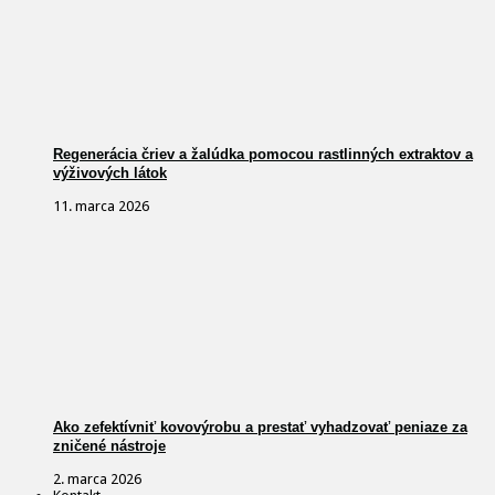
Regenerácia čriev a žalúdka pomocou rastlinných extraktov a
výživových látok
11. marca 2026
Ako zefektívniť kovovýrobu a prestať vyhadzovať peniaze za
zničené nástroje
2. marca 2026