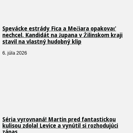
Spevácke estrády Fica a Mečiara opakovať
nechcel. Kandidát na župana v Žilinskom kraji
stavil na vlastný hudobný klip
6. júla 2026
Séria vyrovnaná! Martin pred fantastickou
kulisou zdolal Levice a vynútil si rozhodujúci
zápas