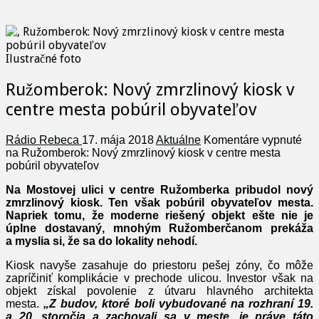
Ilustračné foto
Ružomberok: Nový zmrzlinový kiosk v
centre mesta pobúril obyvateľov
Rádio Rebeca
17. mája 2018
Aktuálne
Komentáre vypnuté
na Ružomberok: Nový zmrzlinový kiosk v centre mesta
pobúril obyvateľov
Na Mostovej ulici v centre Ružomberka pribudol nový
zmrzlinový kiosk. Ten však pobúril obyvateľov mesta.
Napriek tomu, že moderne riešený objekt ešte nie je
úplne dostavaný, mnohým Ružomberčanom prekáža
a myslia si, že sa do lokality nehodí.
Kiosk navyše zasahuje do priestoru pešej zóny, čo môže
zapríčiniť komplikácie v prechode ulicou. Investor však na
objekt získal povolenie z útvaru hlavného architekta
mesta.
„Z budov, ktoré boli vybudované na rozhraní 19.
a 20. storočia a zachovali sa v meste, je práve táto