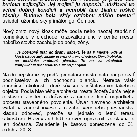
budova najkrajšia. Jej majiteľ ju doposiaľ udržiaval vo
veľmi dobrej kondícii a neurobil tam žiadne rušivé
zásahy. Budova bola vždy ozdobou nášho mesta,“
uviedol ružomberský primátor Igor Čombor.
Nový zmrzlinový kiosk môže podľa neho naozaj zapríčiniť
komplikácie v prechode križovatkou ulíc v centre mesta,
nakoľko stavba zasahuje do pešej zóny.
„Je potrebné brať do úvahy aspekt, že sa v mieste, kde je
kiosk situovaný, zužuje premávka pre chodcov. Oproti objektu
sa nachádza mohutná plastika. To má za následok
komplikáciu prechodu tou ulicou,“
doplnil.
Na druhej strane by podľa primátora mesto malo podporovať
podnikateľov a ich obchodnú bilanciu. Netreba však
opomínať okolnosti, ktoré súvisia s inštalovaním takéhoto
objektu. Podľa hlavného architekta mesta Jozefa Jurča nejde
o stavbu, ale len o dočasné zariadenie, ktoré nepodlieha
procesu stavebného povolenia. Útvar hlavného architekta
vydal na žiadosť investora o záber verejného priestranstva
kladnú odpoveď, pretože sa jednalo o letnú terasu
s kioskom. Hlavný architekt zároveň upozornil, že stavba je
len dočasná. Zariadenie je časovo obmedzené do 31.
októbra 2018.