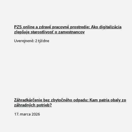
PZS online a zdravé pracovné prostredie: Ako digitalizácia
zlepšuje starostlivosť o zamestnancov
Uverejnené: 2 týždne
Záhradkárčenie bez zbytočného odpadu: Kam patria obaly zo
záhradných potrieb?
17. marca 2026