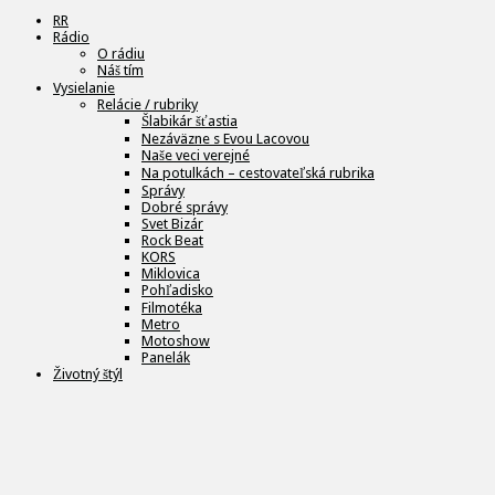
RR
Rádio
O rádiu
Náš tím
Vysielanie
Relácie / rubriky
Šlabikár šťastia
Nezáväzne s Evou Lacovou
Naše veci verejné
Na potulkách – cestovateľská rubrika
Správy
Dobré správy
Svet Bizár
Rock Beat
KORS
Miklovica
Pohľadisko
Filmotéka
Metro
Motoshow
Panelák
Životný štýl