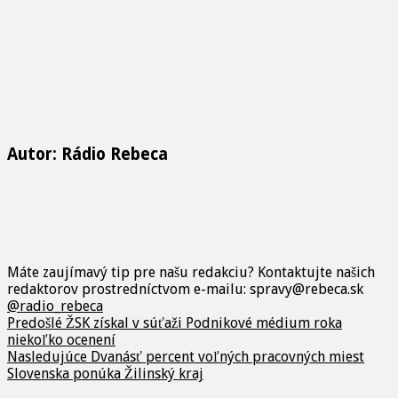
Autor: Rádio Rebeca
Máte zaujímavý tip pre našu redakciu? Kontaktujte našich
redaktorov prostredníctvom e-mailu: spravy@rebeca.sk
@radio_rebeca
Predošlé
ŽSK získal v súťaži Podnikové médium roka
niekoľko ocenení
Nasledujúce
Dvanásť percent voľných pracovných miest
Slovenska ponúka Žilinský kraj