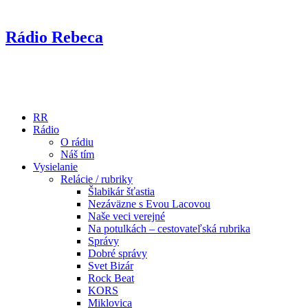
Rádio Rebeca
RR
Rádio
O rádiu
Náš tím
Vysielanie
Relácie / rubriky
Šlabikár šťastia
Nezáväzne s Evou Lacovou
Naše veci verejné
Na potulkách – cestovateľská rubrika
Správy
Dobré správy
Svet Bizár
Rock Beat
KORS
Miklovica