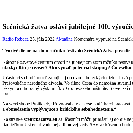
Scénická žatva oslávi jubilejné 100. výroči
Rádio Rebeca
25. júla 2022
Aktuálne
Komentáre vypnuté
na Scénická
Tvorivé dielne na stom ročníku festivalu Scénická žatva povedie
Národné osvetové centrum otvorí na jubilejnom stom ročníku festival
otázky: Kto je režisér? Ako využiť potenciál skupiny? Čo všetko
Účastníci sa budú môcť zapojiť aj do dvoch hereckých dielní. Prvú
Prešovského národného divadla. Vo filme Cesta do nemožna stvárnil t
jěskyni a dlhoročný výskumník v Grotowského inštitúte. Slovenskí d
hra.
Na workshope Protiklady: Rovnováha v chaose budú herci pracovať 
a obmedzenia vyplývajúce z kritického sebahodnotenia.“
Na stránke
scenickazatva.eu
sa účastníci môžu prihlásiť aj do dieln
riaditeľkou Ústavu divadelnej a filmovej vedy SAV a skúsenou hodnot