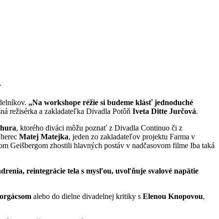
.
delníkov.
„Na workshope réžie si budeme klásť jednoduché
ešná režisérka a zakladateľka Divadla Potôň
Iveta Ditte Jurčová
.
chura
, ktorého diváci môžu poznať z Divadla Continuo či z
 herec
Matej Matejka
, jeden zo zakladateľov projektu Farma v
kom Geišbergom zhostili hlavných postáv v nadčasovom filme Iba taká
renia, reintegrácie tela s mysľou, uvoľňuje svalové napätie
orgácsom
alebo do dielne divadelnej kritiky s
Elenou Knopovou
,