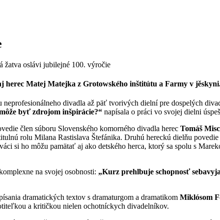
e
 žatva oslávi jubilejné 100. výročie
 aj herec Matej Matejka z Grotowského inštitútu a Farmy v jěskyni
u neprofesionálneho divadla až päť tvorivých dielní pre dospelých diva
 môže byť zdrojom inšpirácie?“
napísala o práci vo svojej dielni úsp
 povedie člen súboru Slovenského komorného divadla herec
Tomáš Mis
itulnú rolu Milana Rastislava Štefánika. Druhú hereckú dielňu povedie
iváci si ho môžu pamätať aj ako detského herca, ktorý sa spolu s Mare
komplexne na svojej osobnosti:
„Kurz prehlbuje schopnosť sebavyjad
e písania dramatických textov s dramaturgom a dramatikom
Miklósom F
iteľkou a kritičkou nielen ochotníckych divadelníkov.