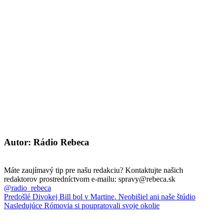
Autor: Rádio Rebeca
Máte zaujímavý tip pre našu redakciu? Kontaktujte našich
redaktorov prostredníctvom e-mailu: spravy@rebeca.sk
@radio_rebeca
Predošlé
Divokej Bill bol v Martine. Neobišiel ani naše štúdio
Nasledujúce
Rómovia si poupratovali svoje okolie