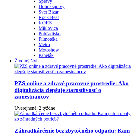
Správy
Dobré správy
Svet Bizár
Rock Beat
KORS
Miklovica
Pohľadisko
Filmotéka
Metro
Motoshow
Panelák
Životný štýl
PZS online a zdravé pracovné prostredie: Ako
digitalizácia zlepšuje starostlivosť o
zamestnancov
Uverejnené: 2 týždne
Záhradkárčenie bez zbytočného odpadu: Kam