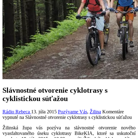
Slávnostné otvorenie cyklotrasy s
cyklistickou súťažou
Rádio Rebeca
13. júla 2015
Pozývame Vás
,
Žilina
Komentáre
vypnuté
na Slávnostné otvorenie cyklotrasy s cyklistickou súťažou
Žilinská župa vás pozýva na slávnostné otvorenie nového
vyasfaltovaného úseku cyklotrasy BikeKIA, ktoré sa uskutoční