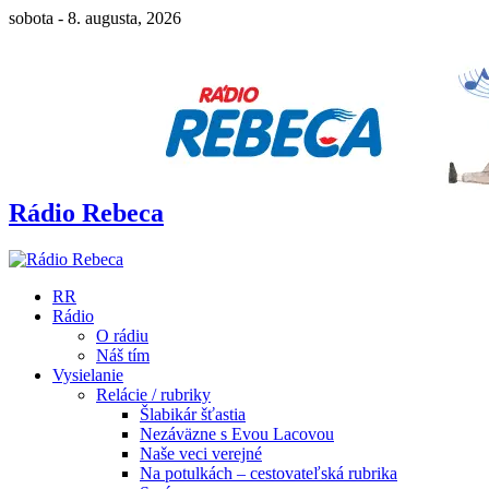
sobota - 8. augusta, 2026
Rádio Rebeca
RR
Rádio
O rádiu
Náš tím
Vysielanie
Relácie / rubriky
Šlabikár šťastia
Nezáväzne s Evou Lacovou
Naše veci verejné
Na potulkách – cestovateľská rubrika