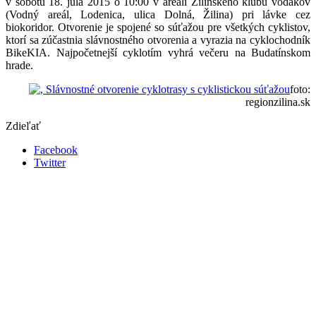
v sobotu 18. júla 2015 o 10:00 v areáli Žilinského klubu vodákov
(Vodný areál, Lodenica, ulica Dolná, Žilina) pri lávke cez
biokoridor. Otvorenie je spojené so súťažou pre všetkých cyklistov,
ktorí sa zúčastnia slávnostného otvorenia a vyrazia na cyklochodník
BikeKIA. Najpočetnejší cyklotím vyhrá večeru na Budatínskom
hrade.
foto:
regionzilina.sk
Zdieľať
Facebook
Twitter