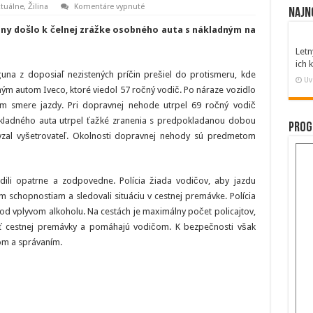
na
tuálne
,
Žilina
Komentáre vypnuté
Najn
ZA:
Čelnú
diny došlo k čelnej zrážke osobného auta s nákladným na
zrážku
neprežil
Letn
vodič
osobného
ich
auta
na z doposiaľ nezistených príčin prešiel do protismeru, kde
Uv
ným autom Iveco, ktoré viedol 57 ročný vodič. Po náraze vozidlo
m smere jazdy. Pri dopravnej nehode utrpel 69 ročný vodič
ákladného auta utrpel ťažké zranenia s predpokladanou dobou
Prog
evzal vyšetrovateľ. Okolnosti dopravnej nehody sú predmetom
dili opatrne a zodpovedne. Polícia žiada vodičov, aby jazdu
m schopnostiam a sledovali situáciu v cestnej premávke. Polícia
pod vplyvom alkoholu. Na cestách je maximálny počet policajtov,
sť cestnej premávky a pomáhajú vodičom. K bezpečnosti však
om a správaním.