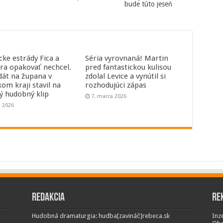
bude túto jeseň
cke estrády Fica a
Séria vyrovnaná! Martin
ra opakovať nechcel.
pred fantastickou kulisou
dát na župana v
zdolal Levice a vynútil si
kom kraji stavil na
rozhodujúci zápas
ný hudobný klip
7. marca 2026
a 2026
Redakcia
Re
Hudobná dramaturgia: hudba[zavináč]rebeca.sk
Inze