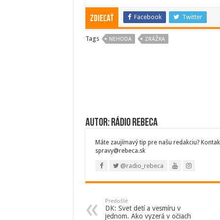
Facebook
Twitter
Zdieľať
Tags
NEHODA
ZRÁŽKA
Autor: Rádio Rebeca
Máte zaujímavý tip pre našu redakciu? Kontak
spravy@rebeca.sk
@radio_rebeca
Predošlé
DK: Svet detí a vesmíru v
jednom. Ako vyzerá v očiach