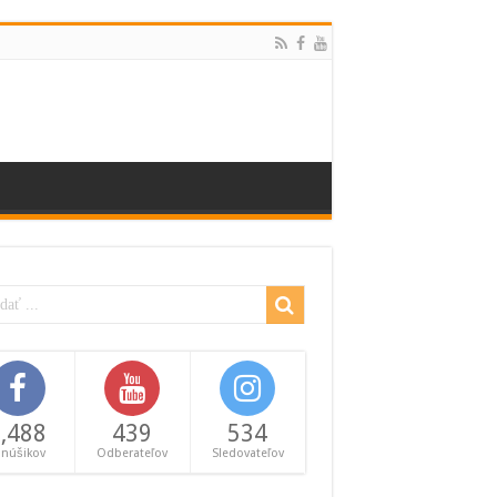
,488
439
534
anúšikov
Odberateľov
Sledovateľov