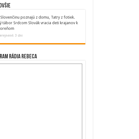
ovšie
Slovenčinu poznajú z domu, Tatry z fotiek.
ý tábor Srdcom Slovák vracia deti krajanov k
 koreňom
erejnené: 3 dni
ram Rádia Rebeca