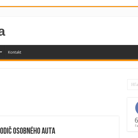
Kontakt
6
F
vodič osobného auta