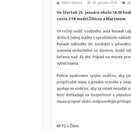
Rádio Rebeca
26. januára 2018
Ak
Vo štvrtok 25. januára okolo 16.00 ho
ceste I/18 medzi Žilinou a Martinom.
69 ročný vodič osobného auta Renault Lagu
došlo k čelnej zrážke s oprotiidúcim náklad
Renault odhodilo do zvodidiel v pôvodno
zranenia nezlučiteľné so životom. Vodič n
liečenia nad 42 dní. Prípad na mieste pr
vyšetrovania.
Polícia opakovane vyzýva vodičov, aby jaz
prispôsobili stavu a povahe vozovke a svoji
apeluje na vodičov, aby za volant nesadali 
ktorí dohliadajú na bezpečnosť a plynulo
musia prispieť všetci zodpovedným prístup
KR PZ v Žiline