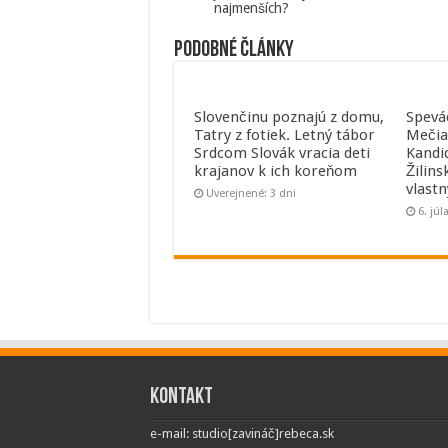
najmenších?
Podobné články
Slovenčinu poznajú z domu,
Spevá
Tatry z fotiek. Letný tábor
Mečia
Srdcom Slovák vracia deti
Kandi
krajanov k ich koreňom
Žilins
vlast
Uverejnené: 3 dni
6. júl
Kontakt
e-mail: studio[zavináč]rebeca.sk