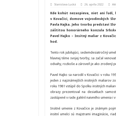
Stanislava Lucká
26. apríla 2022
Ak
Kde kohút nezaspieva, niet ani ľudí,
v Kovačici, domove vojvodinských Sl
Pavla Hajka. Jeho tvorbu predstaví S
záštitou honorárneho konzula Srbske
Pavel Hajko – Insitný maliar z Kovačic
hod.
Tento rok jubilujúci, sedemdesiatročný umel
hlavnej téme svojej tvorby, sa začal venova
odvahy, rozkoše a zároveň je ako zrodený pre
Pavel Hajko sa narodil v Kovačici v roku 19
jeden z najznámejších insitných maliarov z
roku 1981 vstúpil do Spolku insitných maliar
obrazy prezentoval na desiatkach samosta
zastúpené v rade galérií naivného umenia i 
Insitné umenie z Kovačice je známym poj
insitní umelci sú majstrami imaginácie, ria