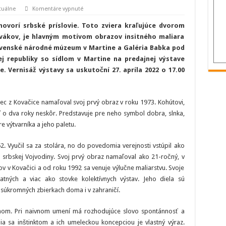
na
tuálne
Komentáre vypnuté
Slovenské
národné
 hovorí srbské príslovie. Toto zviera kraľujúce dvorom
múzeum
pripravilo
ovákov, je hlavným motívom obrazov insitného maliara
výstavu
lovenské národné múzeum v Martine a Galéria Babka pod
Pavel
Hajko
j republiky so sídlom v Martine na predajnej výstave
–
Insitný
e. Vernisáž výstavy sa uskutoční 27. apríla 2022 o 17.00
maliar
z
Kovačice
ec z Kovačice namaľoval svoj prvý obraz v roku 1973. Kohútovi,
ť o dva roky neskôr. Predstavuje pre neho symbol dobra, slnka,
 výtvarníka a jeho paletu.
52. Vyučil sa za stolára, no do povedomia verejnosti vstúpil ako
o srbskej Vojvodiny. Svoj prvý obraz namaľoval ako 21-ročný, v
ov v Kovačici a od roku 1992 sa venuje výlučne maliarstvu. Svoje
tných a viac ako stovke kolektívnych výstav. Jeho diela sú
v súkromných zbierkach doma i v zahraničí.
mom. Pri naivnom umení má rozhodujúce slovo spontánnosť a
dia sa inštinktom a ich umeleckou koncepciou je vlastný výraz.