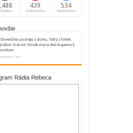
,488
439
534
anúšikov
Odberateľov
Sledovateľov
novšie
Slovenčinu poznajú z domu, Tatry z fotiek.
ý tábor Srdcom Slovák vracia deti krajanov k
 koreňom
rejnené: 2 dni
gram Rádia Rebeca