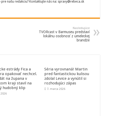
p pre našu redakciu? Kontaktujte nás na: spravy@rebeca.sk
Nasledujúce
TVORcast v Barmuseu predstaví
lokálnu osobnosť z umeleckej
brandže
cke estrády Fica a
Séria vyrovnaná! Martin
ra opakovať nechcel.
pred fantastickou kulisou
dát na župana v
zdolal Levice a vynútil si
kom kraji stavil na
rozhodujúci zápas
ný hudobný klip
7. marca 2026
a 2026