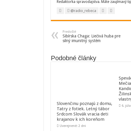
Redaktorka spravodajstva. Máte zaujímavý ti
@radio_rebeca
Predošlé
Sibírska Chaga: Liečivá huba pre
silný imunitný systém
Podobné články
Spevá
Mečia
Kandi
Žilins
vlast
Slovenčinu poznajú z domu,
6. júl
Tatry z fotiek. Letný tábor
Srdcom Slovák vracia deti
krajanov k ich koreňom
Uverejnené: 2 dni