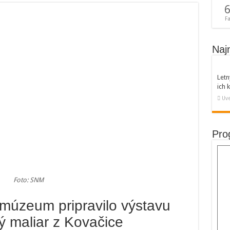
6
F
Naj
Letn
ich
Uve
Pro
Foto: SNM
múzeum pripravilo výstavu
ý maliar z Kovačice