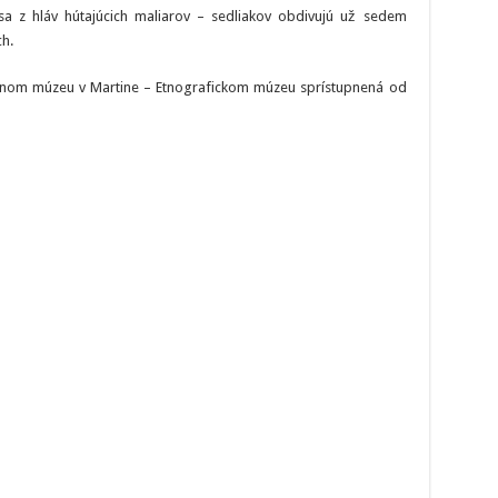
sa z hláv hútajúcich maliarov – sedliakov obdivujú už sedem
h.
dnom múzeu v Martine – Etnografickom múzeu sprístupnená od