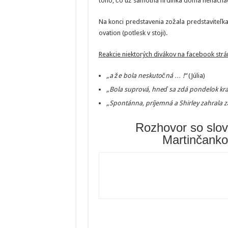
toho, čo už samotná hrdinka doma nenachádza
Na konci predstavenia zožala predstaviteľka
ovation (potlesk v stoji).
Reakcie niektorých divákov na facebook str
„a že bola neskutočná … !“
(Júlia)
„Bola suprová, hneď sa zdá pondelok kraj
„Spontánna, príjemná a Shirley zahrala z
Rozhovor so slo
Martinčank