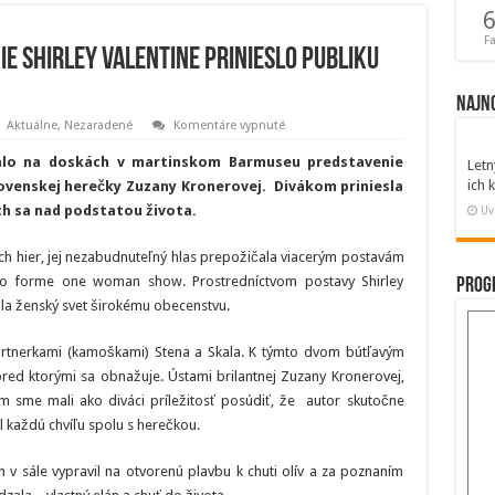
6
F
ie Shirley Valentine prinieslo publiku
Najn
na
Aktuálne
,
Nezaradené
Komentáre vypnuté
Smiech
cez
alo na doskách v martinskom Barmuseu predstavenie
Letn
slzy:
Predstavenie
ich
lovenskej herečky Zuzany Kronerovej. Divákom priniesla
Shirley
ch sa nad podstatou života.
Valentine
Uv
prinieslo
publiku
elán
ch hier, jej nezabudnuteľný hlas prepožičala viacerým postavám
do
 vo forme one woman show. Prostredníctvom postavy Shirley
života
Prog
ila ženský svet širokému obecenstvu.
 partnerkami (kamoškami) Stena a Skala. K týmto dvom bútľavým
red ktorými sa obnažuje. Ústami brilantnej Zuzany Kronerovej,
 sme mali ako diváci príležitosť posúdiť, že autor skutočne
l každú chvíľu spolu s herečkou.
 v sále vypravil na otvorenú plavbu k chuti olív a za poznaním