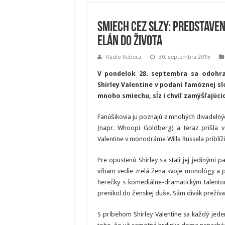
Smiech cez slzy: Predstaven
elán do života
Rádio Rebeca
30. septembra 2015
V pondelok 28. septembra sa odohr
Shirley Valentine v podaní famóznej s
mnoho smiechu, sĺz i chvíľ zamýšľajúci
Fanúšikovia ju poznajú z mnohých divadelný
(napr. Whoopi Goldberg) a teraz prišla
Valentine v monodráme Willa Russela priblíž
Pre opustenú Shirley sa stali jej jedinými
vŕbam vedie zrelá žena svoje monológy a p
herečky s komediálne-dramatickým talentom
prenikol do ženskej duše. Sám divák prežíva
S príbehom Shirley Valentine sa každý jeden