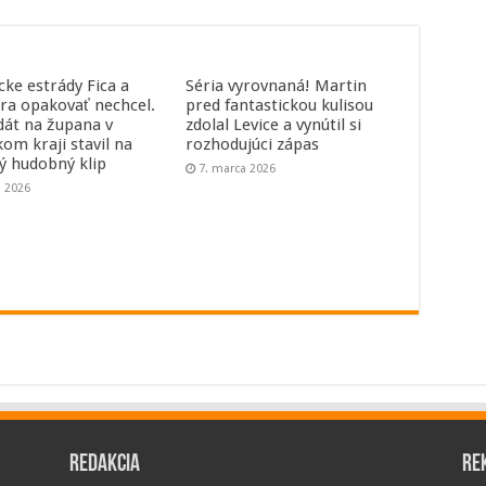
cke estrády Fica a
Séria vyrovnaná! Martin
ra opakovať nechcel.
pred fantastickou kulisou
dát na župana v
zdolal Levice a vynútil si
kom kraji stavil na
rozhodujúci zápas
ný hudobný klip
7. marca 2026
a 2026
Redakcia
Re