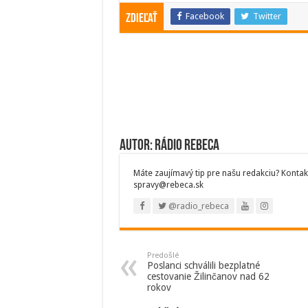
Facebook
Twitter
Zdieľať
Autor: Rádio Rebeca
Máte zaujímavý tip pre našu redakciu? Kontak
spravy@rebeca.sk
@radio_rebeca
Predošlé
Poslanci schválili bezplatné
cestovanie Žilinčanov nad 62
rokov