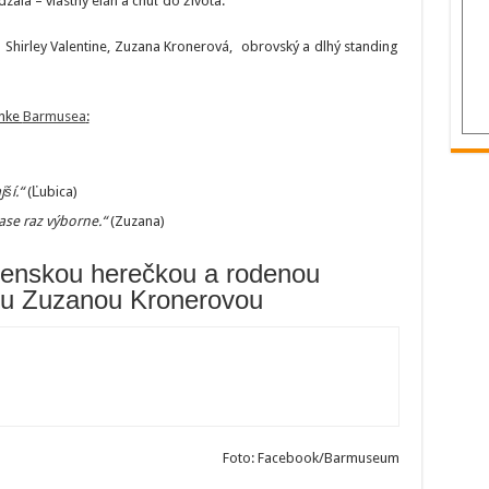
la – vlastný elán a chuť do života.
 Shirley Valentine, Zuzana Kronerová, obrovský a dlhý standing
ánke
Barmusea
:
ší.“
(Ľubica)
ase raz výborne.“
(Zuzana)
venskou herečkou a rodenou
ou Zuzanou Kronerovou
Foto: Facebook/Barmuseum