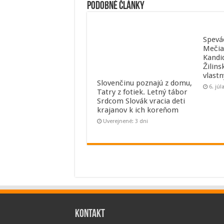
Podobné články
Spevá
Mečia
Kandi
Žilins
vlast
Slovenčinu poznajú z domu,
6. júl
Tatry z fotiek. Letný tábor
Srdcom Slovák vracia deti
krajanov k ich koreňom
Uverejnené: 3 dni
Kontakt