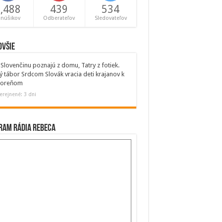
,488
439
534
anúšikov
Odberateľov
Sledovateľov
ovšie
Slovenčinu poznajú z domu, Tatry z fotiek.
ý tábor Srdcom Slovák vracia deti krajanov k
 koreňom
erejnené: 3 dni
ram Rádia Rebeca