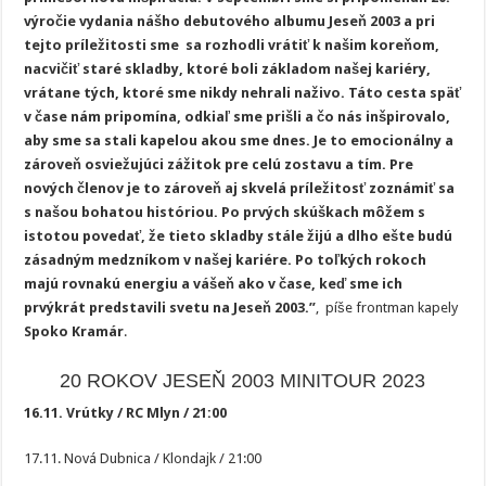
výročie vydania nášho debutového albumu Jeseň 2003 a pri
tejto príležitosti sme sa rozhodli vrátiť k našim koreňom,
nacvičiť staré skladby, ktoré boli základom našej kariéry,
vrátane tých, ktoré sme nikdy nehrali naživo. Táto cesta späť
v čase nám pripomína, odkiaľ sme prišli a čo nás inšpirovalo,
aby sme sa stali kapelou akou sme dnes. Je to emocionálny a
zároveň osviežujúci zážitok pre celú zostavu a tím. Pre
nových členov je to zároveň aj skvelá príležitosť zoznámiť sa
s našou bohatou históriou. Po prvých skúškach môžem s
istotou povedať, že tieto skladby stále žijú a dlho ešte budú
zásadným medzníkom v našej kariére. Po toľkých rokoch
majú rovnakú energiu a vášeň ako v čase, keď sme ich
prvýkrát predstavili svetu na Jeseň 2003.”
, píše frontman kapely
Spoko Kramár
.
20 ROKOV JESEŇ 2003 MINITOUR 2023
16.11. Vrútky / RC Mlyn / 21:00
17.11. Nová Dubnica / Klondajk / 21:00