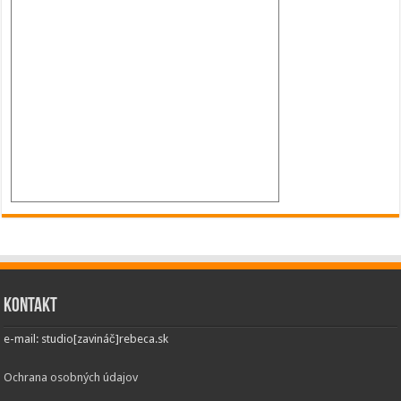
Kontakt
e-mail: studio[zavináč]rebeca.sk
Ochrana osobných údajov