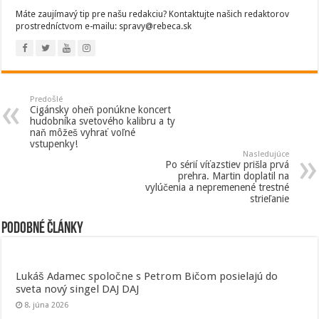
Máte zaujímavý tip pre našu redakciu? Kontaktujte našich redaktorov
prostredníctvom e-mailu: spravy@rebeca.sk
Predošlé
Cigánsky oheň ponúkne koncert
hudobníka svetového kalibru a ty
naň môžeš vyhrať voľné
vstupenky!
Nasledujúce
Po sérií víťazstiev prišla prvá
prehra. Martin doplatil na
vylúčenia a nepremenené trestné
strieľanie
Podobné články
Lukáš Adamec spoločne s Petrom Bičom posielajú do
sveta nový singel DAJ DAJ
8. júna 2026