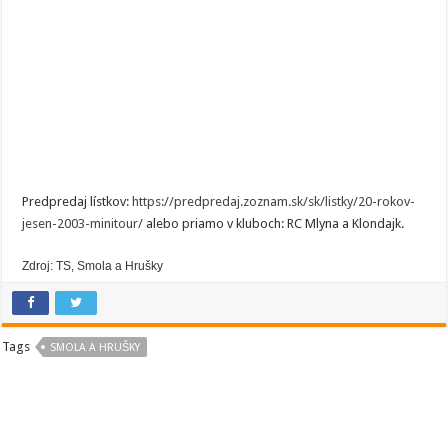
Predpredaj lístkov:
https://predpredaj.zoznam.sk/sk/listky/20-rokov-
jesen-2003-minitour/
alebo priamo v kluboch: RC Mlyna a Klondajk.
Zdroj: TS, Smola a Hrušky
Tags
SMOLA A HRUŠKY