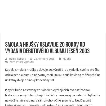
Smola a Hrušky oslavuje 20 rokov od
vydania debutového albumu Jeseň 2003
Rádio Rebeca
25. októbra 2023
Hudba
na
Komentáre vypnuté
Smola
a
Kapela Smola a Hrušky oslavuje 20. výročie od vydania svojho prvého
Hrušky
oslavuje
oficiálneho albumu s názvom Jeseň 2003. Fanúšikovia sa môžu tešiť na
20
unikátny dvojhodinový koncertný set.
rokov
od
vydania
debutového
Playlist bude zostavený zo skladieb dýchajúcich dvadsaťročnou
albumu
históriou v nových hudobných šatách a samozrejme nebudú chýbať tie
Jeseň
2003
najväčšie hity skupiny. V rámci tohoročnej jesene to budú jediné
klubové koncerty, ktoré kapela odohrá na Slovensku. Minitour 20