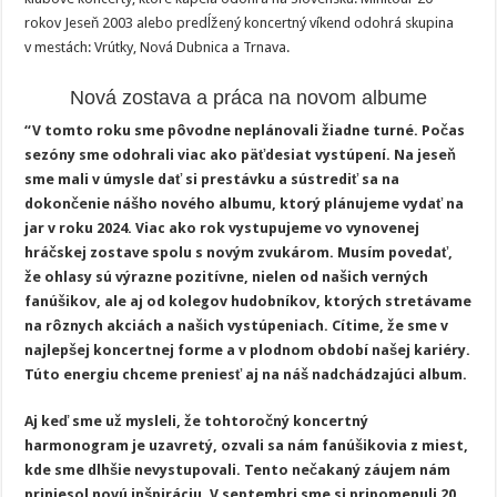
rokov Jeseň 2003 alebo predĺžený koncertný víkend odohrá skupina
v mestách: Vrútky, Nová Dubnica a Trnava.
Nová zostava a práca na novom albume
“V tomto roku sme pôvodne neplánovali žiadne turné. Počas
sezóny sme odohrali viac ako päťdesiat vystúpení. Na jeseň
sme mali v úmysle dať si prestávku a sústrediť sa na
dokončenie nášho nového albumu, ktorý plánujeme vydať na
jar v roku 2024. Viac ako rok vystupujeme vo vynovenej
hráčskej zostave spolu s novým zvukárom. Musím povedať,
že ohlasy sú výrazne pozitívne, nielen od našich verných
fanúšikov, ale aj od kolegov hudobníkov, ktorých stretávame
na rôznych akciách a našich vystúpeniach. Cítime, že sme v
najlepšej koncertnej forme a v plodnom období našej kariéry.
Túto energiu chceme preniesť aj na náš nadchádzajúci album.
Aj keď sme už mysleli, že tohtoročný koncertný
harmonogram je uzavretý, ozvali sa nám fanúšikovia z miest,
kde sme dlhšie nevystupovali. Tento nečakaný záujem nám
priniesol novú inšpiráciu. V septembri sme si pripomenuli 20.