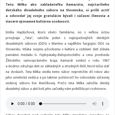
deťmi
Tetu Milku ako zakladateľku Kamaráta, najstaršieho
bol
môj
detského divadelného súboru na Slovensku, si prišli uctiť
životný
a odovzdať jej svoje gratulácie bývalí i súčasní členovia a
sen
a
viaceré významné kultúrne osobnosti.
ten
sa
mi
Emília Hajdúchová, ktorú všetci familiárne, no s veľkou úctou
splnil
prezývajú „Teta“, založila jeden z najúspešnejších detských
divadelných súborov (DDS) v Martine a najdlhšie fungujúci DDS na
Slovensku. Vďaka svojmu pôsobeniu v kultúre a vzdelaní detí získala
pamätnú medailu G. Fejérpataky-Belopotockého a cenu predsedu
Žilinského samosprávneho kraja. Kamarát vznikol v roku 1967
a dodnes združuje deti zo základných a stredných škôl, ktoré túžia stáť
na doskách. Teta Milka viedla tento súbor nepretržite 45 rokov ako
jeho umelecká vedúca a po takmer polstoročí ho odovzdala súčasnej
vedúcej súboru Eve Benčíkovej. Prečo teta Milka založila detský
divadelný súbor a aké boli jeho začiatky nám priblížila pri rozhovore.