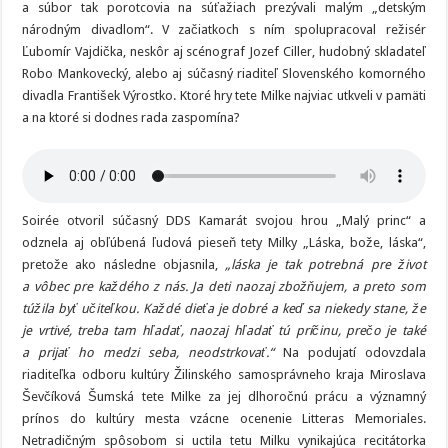
a súbor tak porotcovia na súťažiach prezývali malým „detským
národným divadlom“. V začiatkoch s ním spolupracoval režisér
Ľubomír Vajdička, neskôr aj scénograf Jozef Ciller, hudobný skladateľ
Robo Mankovecký, alebo aj súčasný riaditeľ Slovenského komorného
divadla František Výrostko. Ktoré hry tete Milke najviac utkveli v pamäti
a na ktoré si dodnes rada zaspomína?
Soirée otvoril súčasný DDS Kamarát svojou hrou „Malý princ“ a
odznela aj obľúbená ľudová pieseň tety Milky „Láska, bože, láska“,
pretože ako následne objasnila,
„láska je tak potrebná pre život
a vôbec pre každého z nás. Ja deti naozaj zbožňujem, a preto som
túžila byť učiteľkou. Každé dieťa je dobré a keď sa niekedy stane, že
je vrtivé, treba tam hľadať, naozaj hľadať tú príčinu, prečo je také
a prijať ho medzi seba, neodstrkovať.“
Na podujatí odovzdala
riaditeľka odboru kultúry Žilinského samosprávneho kraja Miroslava
Ševčíková Šumská tete Milke za jej dlhoročnú prácu a významný
prínos do kultúry mesta vzácne ocenenie Litteras Memoriales.
Netradičným spôsobom si uctila tetu Milku vynikajúca recitátorka