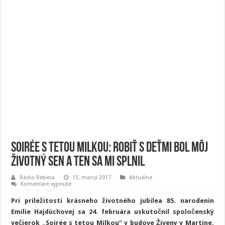
Soirée s tetou Milkou: Robiť s deťmi bol môj
životný sen a ten sa mi splnil
Rádio Rebeca
13. marca 2017
Aktuálne
na
Komentáre vypnuté
Soirée
s
Pri príležitosti krásneho životného jubilea 85. narodenín
tetou
Milkou:
Emílie Hajdúchovej sa 24. februára uskutočnil spoločenský
Robiť
večierok „Soirée s tetou Milkou“
v budove Živeny v Martine.
s