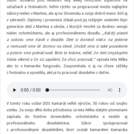
Súbor dosiahol pod vedením tety Milky množstvo úspechov na
súťažiach a festivaloch. Veľmi rýchlo sa prepracoval medzi najlepšie
súbory nielen v Martine, ale aj na Slovensku a svoje dobré meno šíril aj
v zahraničí. Diplomy i prvenstvá získali pod jej režijným vedením štyri
generácie detí z Martina a okolia, z ktorých mnohé sa dodnes venujú
nielen ochotníckemu, ale aj profesionálnemu divadlu.
„Každý piatok
a sobotu sme trávili v divadle. Deti si doniesli niečo na jedenie
a nemuseli sme ísť domov na obed. Urobili sme si také posedenie
a potom sme pokračovali. Bolo to krásne, vidieť, že deti zmysluplne
trávia víkend a že sú zapálení, že chcú pracovať,“
opísala teta Milka
ako to v Kamaráte fungovalo. Zaspomínala si aj na rôzne zážitky
z festivalov a vysvetlila, aké je to pracovať divadelne s deťmi.
V tomto roku oslávi DDS Kamarát veľké výročie, 50 rokov od svojho
vzniku. Za svoju dlhú dobu pôsobenia sa teta Milka zlatými písmenami
zapísala do histórie slovenského ochotníckeho a neskôr aj
profesionálneho divadelníctva. Súbor spolupracoval
s profesionálnymi divadelníkmi, ktorí zostali kamarátmi Kamaráta