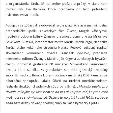
a organizátorka Kruhu 3P (priateľov poézie a prózy) v Literárnom
múzeu SNK Eva Kalnická, ktorá predniesla pri tejto príležitosti
Hviezdoslavovu Priadku.
Podujatia sa zúčastnili a odovzdali svoje gratulácie aj významní hostia,
predsedníčka Spolku slovenských žien Živena, Magda Vášáryová,
riaditeľka odboru kultúry Žilinského samosprávneho kraja Miroslava
Ševčíková Šumská, viceprimátor mesta Martin Imrich Žigo, riaditeľka
Turčianskeho kultúrneho strediska Nataša Petrová, súčasný riaditeľ
slovenského komorného divadla František Výrostko, predseda
miestneho odboru Živeny v Martine Ján Cíger a za všetkých bývalých
členov odovzdal gratulácie PR manažér Slovenského komorného
divadla Tibor Kubička. Ku gratuláciám sa pridal aj Detský divadelný
súbor Brnkadla z Brna, s ktorým udržiava martinský DDS Kamarát už
dlhoročnú spoluprácu vďaka účasti na Brnkání (medzinárodnom
festivale detských divadelných súborov v Brne).
„Málokto udělal pro
divadlo tolik jako vy. Moc jsem se od vás učil a jsem rád, že jsme měli
možnost se s vámi potkávat. Oslavte to na plné koule! Teším se, že se
snad zase někdy někde potkáme,“
napísal Saša Rychecký z JAMU.