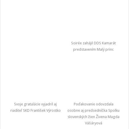
Soirée zahájil DDS Kamarát
predstavením Malý princ
Svoje gratulácie vyjadril aj
Poďakovanie odovzdala
riaditeľ SKD František Výrostko
osobne aj predsedníčka Spolku
slovenských žien Živena Magda
Vášáryová