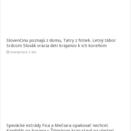
Slovenčinu poznajú z domu, Tatry z fotiek. Letný tábor
Srdcom Slovák vracia deti krajanov k ich koreňom
Uverejnené: 3 dni
Spevácke estrády Fica a Mečiara opakovať nechcel.
Kandidát na župana v Žilinskom kraji stavil na vlastný