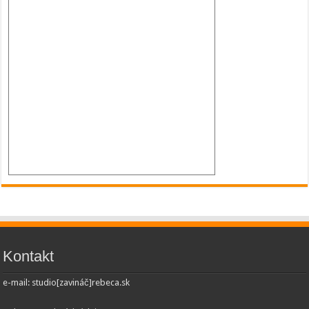
Kontakt
e-mail: studio[zavináč]rebeca.sk