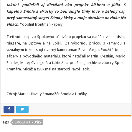
taktiež podieľali aj dievčatá ako projekt Alžbeta a Júlia. S
kapelou Smola a Hrušky to boli single Only love a Zelený čaj,
prvý samostatný singel Zámky lásky a moja aktuálna novinka Na
vlnách,“
doplnil frontman kapely.
Tretí videoklip zo Spokovho sólového projektu sa natáčal v kanadskej
Niagare, na Liptove a na Spiši. Za výbornou prácou s kamerou a
vizuálnymi trikmi stojí dvorný kameraman Pavol Varga. Použité boli aj
zábery z pôvodného materiálu, ktoré natáčali Martin Krestián, Mário
Puzder, Matej Cvengroš a taktiež sa použili aj archívne zábery Spoka
Kramára. Mixáž a zvuk mal na starosti Pavol Fecík.
Zdroj: Martin Hlavatý / manažér Smola a Hrušky
Tags
SMOLA A HRUŠKY