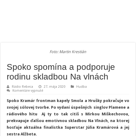
Foto: Martin Krestián
Spoko spomína a podporuje
rodinu skladbou Na vlnách
Rádio Rebeca
27. mája 2020
Hudba
na
Komentáre vypnuté
Spoko
spomína
Spoko Kramár frontman kapely Smola a Hrušky pokračuje vo
a
podporuje
svojej sólovej tvorbe. Po vydaní úspešných singlov Plamene a
rodinu
rádiového hitu Aj ty to tak cítiš s Mirkou Miškechovou,
skladbou
Na
prekvapuje ďalšou emotívnou skladbou Na Vlnách, na ktorej
vlnách
hosťuje aktuálna finalistka Superstar Júlia Kramárová a jej
sestra Alžbeta.