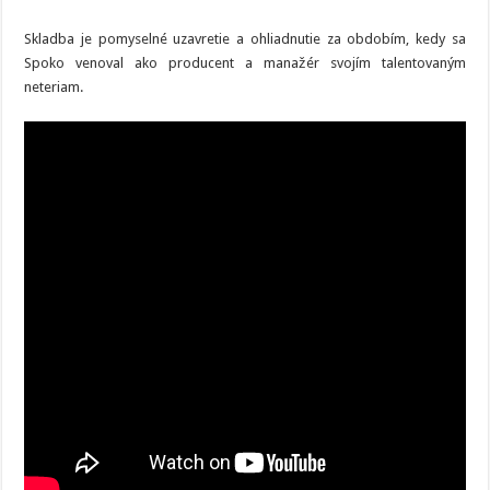
Skladba je pomyselné uzavretie a ohliadnutie za obdobím, kedy sa
Spoko venoval ako producent a manažér svojím talentovaným
neteriam.