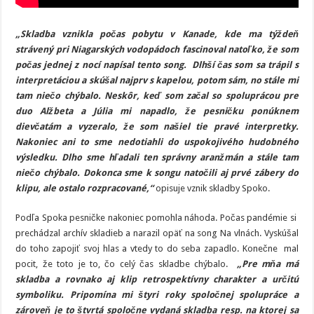
„Skladba vznikla počas pobytu v Kanade, kde ma týždeň
strávený pri Niagarských vodopádoch fascinoval natoľko, že som
počas jednej z nocí napísal tento song. Dlhší čas som sa trápil s
interpretáciou a skúšal najprv s kapelou, potom sám, no stále mi
tam niečo chýbalo. Neskôr, keď som začal so spoluprácou pre
duo Alžbeta a Júlia mi napadlo, že pesničku ponúknem
dievčatám a vyzeralo, že som našiel tie pravé interpretky.
Nakoniec ani to sme nedotiahli do uspokojivého hudobného
výsledku. Dlho sme hľadali ten správny aranžmán a stále tam
niečo chýbalo. Dokonca sme k songu natočili aj prvé zábery do
klipu, ale ostalo rozpracované,“
opisuje vznik skladby Spoko.
Podľa Spoka pesničke nakoniec pomohla náhoda. Počas pandémie si
prechádzal archív skladieb a narazil opäť na song Na vlnách. Vyskúšal
do toho zapojiť svoj hlas a vtedy to do seba zapadlo. Konečne mal
pocit, že toto je to, čo celý čas skladbe chýbalo.
„
Pre mňa má
skladba a rovnako aj klip retrospektívny charakter a určitú
symboliku. Pripomína mi štyri roky spoločnej spolupráce a
zároveň je to štvrtá spoločne vydaná skladba resp. na ktorej sa